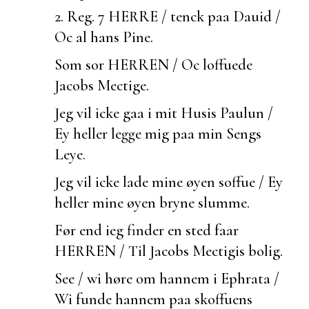
2. Reg. 7
HERRE / tenck paa Dauid /
Oc al hans Pine.
Som
sor HERREN / Oc loffuede
Jacobs Mectige.
Jeg vil icke gaa i mit Husis
Paulun /
Ey heller legge mig paa min Sengs
Leye.
Jeg vil icke lade mine øyen soffue / Ey
heller mine øyen bryne
slumme.
Før end ieg finder en sted faar
HERREN / Til Jacobs Mectigis bolig.
See / wi høre om hannem i Ephrata /
Wi
funde hannem paa skoffuens