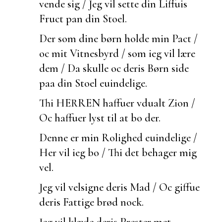
vende sig / Jeg vil sette din Liffuis
Fruct pan din Stoel.
Der som dine børn holde min Pact /
oc mit Vitnesbyrd / som ieg vil lære
dem / Da skulle oc deris Børn side
paa din Stoel euindelige.
Thi HERREN haffuer vdualt Zion /
Oc haffuer lyst til at bo der.
Denne er min Rolighed
euindelige /
Her vil ieg bo / Thi det behager mig
vel.
Jeg vil velsigne deris Mad / Oc giffue
deris Fattige brød nock.
Jeg vil klæde deris Prester met