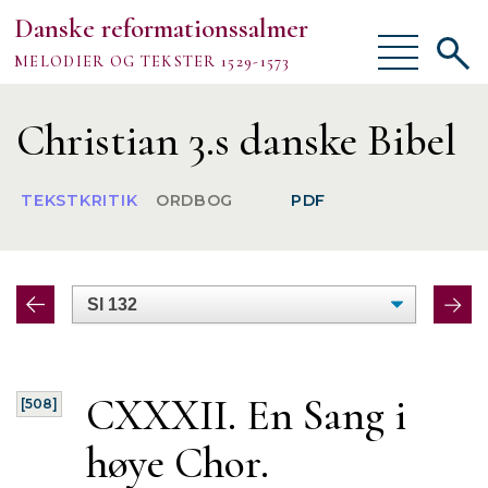
Danske reformationssalmer
Vis/skjul
Vis/sk
MELODIER OG TEKSTER 1529-1573
menu
søgef
Vejledning
Christian 3.s danske Bibel
Om
TEKSTKRITIK
ORDBOG
PDF
TEKSTER
MELODIER
FORSKNING
CXXXII. En Sang i
[508]
høye
Chor.