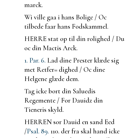
marck.
Wi ville gaa i hans Bolige / Oc
tilbede faar hans Fodskammel.
HERRE stat op til din rolighed / Du
oc din Mactis
Arck.
1. Par. 6.
Lad dine Prester klæde sig
met Retfer= dighed / Oc dine
Helgene glæde dem.
Tag icke bort din
Saluedis
Regemente / For Dauidz din
Tieneris skyld.
HERREN
sor Dauid en sand Eed
/
Psal. 89.
110.
der fra skal hand icke