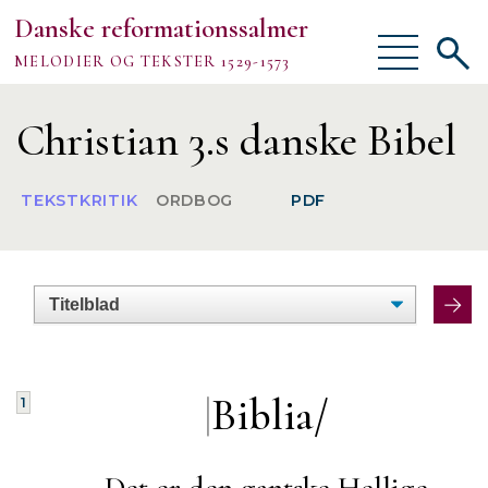
Danske reformationssalmer
Vis/skjul
Vis/sk
MELODIER OG TEKSTER 1529-1573
menu
søgef
Vejledning
Christian 3.s danske Bibel
Om
TEKSTKRITIK
ORDBOG
PDF
TEKSTER
MELODIER
FORSKNING
|
Biblia/
1
Det er den
gantske Hellige