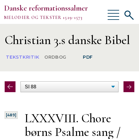
Danske reformationssalmer
Vis/skjul
Vis/sk
MELODIER OG TEKSTER 1529-1573
menu
søgef
Vejledning
Christian 3.s danske Bibel
Om
TEKSTKRITIK
ORDBOG
PDF
TEKSTER
MELODIER
FORSKNING
LXXXVIII. Chore
[489]
børns Psalme sang /