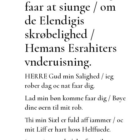
faar at siunge / om
de Elendigis
skrøbelighed /
Hemans Esrahiters
vnderuisning.
HERRE Gud min
Salighed / ieg
rober dag oc nat faar dig.
Lad min bøn komme faar dig / Bøye
dine
øern til mit rob.
Thi min Siæl er fuld aff iammer / oc
mit Liff er
hart hoss Helffuede.