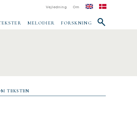
Vejledning
Om
Vis/skjul
TEKSTER
MELODIER
FORSKNING
søgefelt
OM TEKSTEN