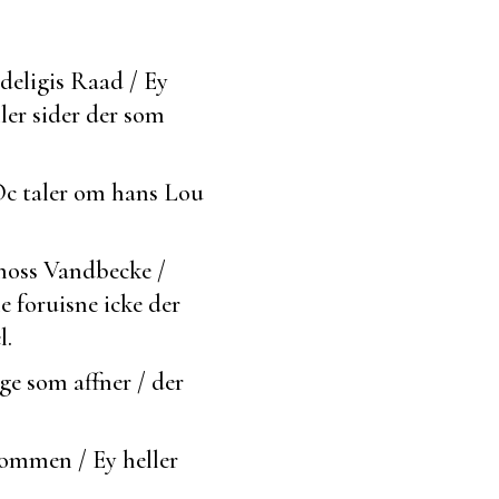
deligis Raad / Ey
ller sider der som
Oc taler om hans Lou
 hoss Vandbecke /
e foruisne icke der
l.
lige som
affner / der
Dommen / Ey heller