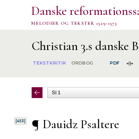
Danske reformationss
MELODIER OG TEKSTER 1529-1573
Christian 3.s danske B
FOR
TEKSTKRITIK
ORDBOG
PDF
SPA
¶ Dauidz
Psaltere
[453]