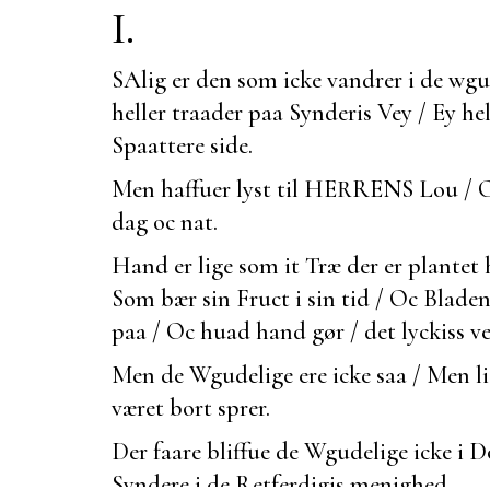
I.
SAlig er den som icke vandrer i de wgu
heller traader paa Synderis Vey / Ey he
Spaattere side.
Men haffuer lyst til HERRENS Lou / 
dag oc nat.
Hand er lige som it Træ der er plantet
Som bær sin Fruct i sin tid / Oc Bladen
paa / Oc huad hand gør / det lyckiss ve
Men de Wgudelige ere icke saa / Men 
været
bort sprer.
Der faare bliffue de Wgudelige icke i 
Syndere i de Retferdigis menighed.