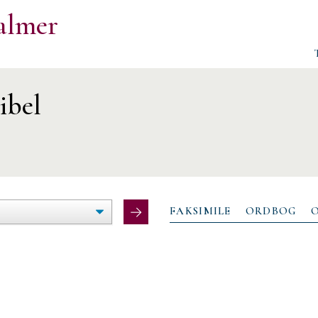
almer
ibel
ØG/FORMINDSK
LTEBREDDE
FAKSIMILE
ORDBOG