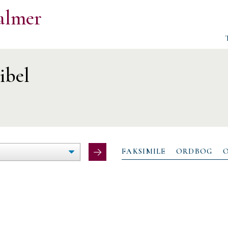
almer
ibel
ØG/FORMINDSK
LTEBREDDE
FAKSIMILE
ORDBOG