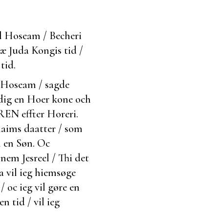
l Hoseam / Becheri
iæ Juda Kongis tid /
tid.
 Hoseam / sagde
 dig en Hoer kone och
REN effter Horeri.
laims daatter / som
 en Søn. Oc
m Jesreel / Thi det
a vil ieg hiemsøge
/ oc ieg vil gøre en
n tid / vil ieg