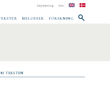
Vejledning
Om
Vis/skjul
TEKSTER
MELODIER
FORSKNING
søgefelt
OM TEKSTEN