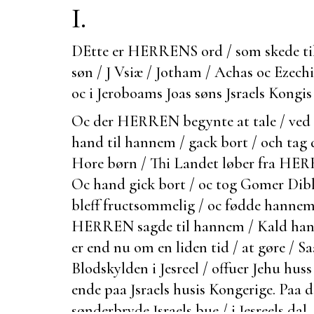
I.
DEtte er HERRENS ord / som skede ti
søn / J Vsiæ / Jotham / Achas oc Ezech
oc i Jeroboams Joas søns Jsraels Kongis 
Oc der HERREN begynte at tale / ved
hand til hannem /
gack bort / och tag
Hore børn / Thi Landet løber fra HER
Oc hand gick bort / oc tog Gomer Dib
bleff
fructsommelig / oc fødde hannem
HERREN sagde til hannem / Kald hanne
er end nu om en liden tid / at gøre / Sa
Blodskylden i Jesreel / offuer Jehu huss 
ende paa Jsraels husis Kongerige. Paa de
sønderbryde Jsraels bue / i Jesreels dal.