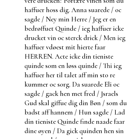
vere drucken? Fortære vinen som du
haffuer hoss dig. Anna suarede / oc
sagde / Ney min Herre / Jeg er en
bedrøffuet Quinde / ieg haffuer icke
drucket vin oc sterck drick / Men ieg
haffuer vdøest mit hierte faar
HERREN. Acte icke din tieniste
quinde som en løss quinde / Thi ieg
haffuer her til talet aff min sto re
kummer oc sorg. Da suarede Eli oc
sagde /
gack hen met fred / Jsraels
Gud skal giffue dig din Bøn / som du
badst aff hannem / Hun sagde / Lad
din tieniste Quinde finde naade faar
dine øyen / Da gick quinden hen sin