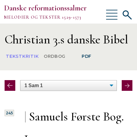
Danske reformationssalmer
Vis/skjul
Vis/sk
MELODIER OG TEKSTER 1529-1573
menu
søgef
Vejledning
Christian 3.s danske Bibel
Om
TEKSTKRITIK
ORDBOG
PDF
TEKSTER
MELODIER
FORSKNING
|
Samuels Første Bog.
245