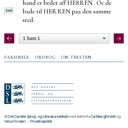
hand er bedet aff HERREN . Oc de
bade til HER
|
REN paa den samme
246
sted.
FAKSIMILE
ORDBOG
OM TEKSTEN
©
Det Danske Sprog- og Litteraturselskab
med støtte fra
Carlsbergfondet
og
Velux Fonden
•
Privatlivspolitik