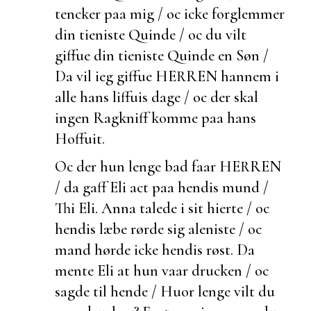
tencker paa mig / oc icke forglemmer
din tieniste Quinde / oc du
vilt
giffue din tieniste Quinde en Søn /
Da vil ieg giffue HERREN hannem i
alle hans liffuis dage / oc der skal
ingen Ragkniff komme paa hans
Hoffuit.
Oc
der hun lenge bad faar HERREN
/ da gaff Eli act paa hendis mund /
Thi
Eli.
Anna talede i sit hierte / oc
hendis læbe rørde sig
aleniste / oc
mand hørde icke hendis røst. Da
mente Eli at hun vaar drucken / oc
sagde til hende / Huor lenge vilt du