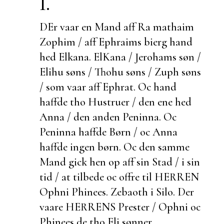
I.
DEr vaar en Mand aff Ra mathaim
Zophim / aff Ephraims bierg hand
hed
Elkana.
ElKana / Jerohams søn /
Elihu søns / Thohu søns / Zuph søns
/ som vaar aff Ephrat. Oc hand
haffde tho Hustruer / den ene hed
Anna / den anden Peninna. Oc
Peninna haffde Børn / oc Anna
haffde ingen børn. Oc den samme
Mand gick hen op aff sin Stad / i sin
tid / at tilbede oc offre til HERREN
Ophni Phinees.
Zebaoth i Silo. Der
vaare HERRENS Prester / Ophni oc
Phinees de tho Eli sønner.