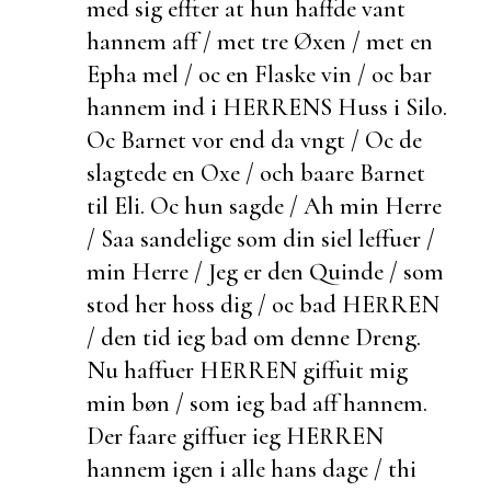
med sig effter at hun haffde vant
hannem aff / met tre
Øxen / met en
Epha mel / oc en Flaske vin / oc bar
hannem ind i HERRENS Huss i Silo.
Oc Barnet vor
end da vngt / Oc de
slagtede en Oxe / och baare Barnet
til Eli. Oc hun sagde / Ah min Herre
/ Saa sandelige som din siel leffuer /
min Herre / Jeg er den Quinde / som
stod her hoss dig / oc bad HERREN
/ den tid ieg bad om denne Dreng.
Nu haffuer HERREN giffuit mig
min bøn / som ieg bad aff hannem.
Der faare giffuer ieg HERREN
hannem igen i alle hans dage / thi