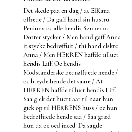
Det skede paa en dag / at ElKana
offrede / Da gaff hand sin hustru
Peninna oc alle hendis Sønner oc
Døtter stycker / Men hand gaff Anna
it stycke bedrøffuit / thi hand elskte
Anna / Men HERREN haffde tilluct
h
en
dis Liff. Oc hendis
Modstanderske bedrøffuede hende /
oc breyde hende det saare / At
HERREN haffde tilluct hendis Liff.
Saa gick det huert aar til naar hun
gick op til HERRENS huss / oc hun
bedrøffuede hende saa / Saa græd
hun da oc oed inted. Da sagde