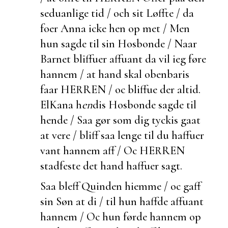
seduanlige tid / och sit Løffte / da
foer Anna icke hen op met / Men
hun sagde til sin Hosbonde / Naar
Barnet bliffuer
affuant da vil ieg føre
hannem / at hand skal obenbaris
faar HERREN / oc bliffue der altid.
ElKana h
en
dis Hosbonde sagde til
hende / Saa gør som dig
tyckis gaat
at vere / bliff saa lenge til du haffuer
vant hannem aff / Oc HERREN
stadfeste det hand haffuer sagt.
Saa bleff Quinden hiemme / oc gaff
sin Søn at di / til hun haffde
affuant
hannem / Oc hun førde hannem op