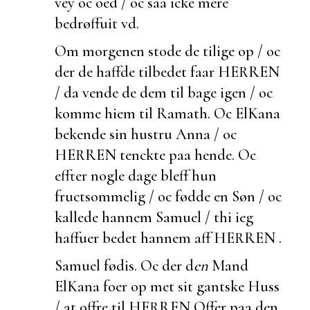
vey oc oed / oc saa icke mere
bedrøffuit vd.
Om morgenen stode de tilige op / oc
der de haffde tilbedet faar HERREN
/ da vende de dem til bage igen / oc
komme hiem til Ramath. Oc ElKana
bekende sin hustru Anna / oc
HERREN tenckte paa hende. Oc
effter nogle dage bleff hun
fructsommelig / oc fødde en Søn / oc
kallede hannem Samuel / thi ieg
haffuer bedet hannem aff HERREN .
Samuel fødis.
Oc der d
en
Mand
ElKana
foer op met sit
gantske Huss
/ at offre til HERREN Offer paa den