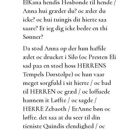
ElKana hendis Hosbonde til hende /
Anna
hui græder du? oc æder du
icke? oc hui tuingis dit hierte saa
saare? Er ieg dig icke bedre en thi
Sønner?
Da stod Anna op
der hun haffde
ædet oc drucket i Silo (oc Presten Eli
sad paa en stoel hoss HERRENS
Tempels Dørstolpe) oc hun vaar
meget sorgfuld i sit hierte / oc bad
til HERREN oc græd / oc loffuede
hannem it Løffte / oc sagde /
HERRE Zebaoth / Er
Anne bøn oc
løffte.
det saa at du seer til din
tieniste Quindis
elendighed / oc