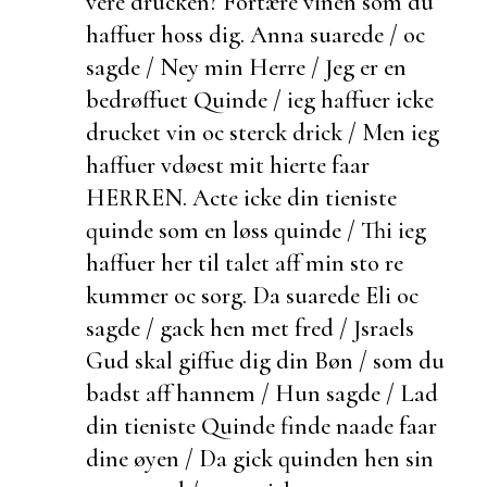
vere drucken? Fortære vinen som du
haffuer hoss dig. Anna suarede / oc
sagde / Ney min Herre / Jeg er en
bedrøffuet Quinde / ieg haffuer icke
drucket vin oc sterck drick / Men ieg
haffuer vdøest mit hierte faar
HERREN. Acte icke din tieniste
quinde som en løss quinde / Thi ieg
haffuer her til talet aff min sto re
kummer oc sorg. Da suarede Eli oc
sagde /
gack hen met fred / Jsraels
Gud skal giffue dig din Bøn / som du
badst aff hannem / Hun sagde / Lad
din tieniste Quinde finde naade faar
dine øyen / Da gick quinden hen sin