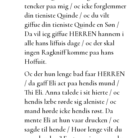
tencker paa mig / oc icke forglemmer
din tieniste Quinde / oc du
vilt
giffue din tieniste Quinde en Søn /
Da vil ieg giffue HERREN hannem i
alle hans liffuis dage / oc der skal
ingen Ragkniff komme paa hans
Hoffuit.
Oc
der hun lenge bad faar HERREN
/ da gaff Eli act paa hendis mund /
Thi
Eli.
Anna talede i sit hierte / oc
hendis læbe rørde sig
aleniste / oc
mand hørde icke hendis røst. Da
mente Eli at hun vaar drucken / oc
sagde til hende / Huor lenge vilt du