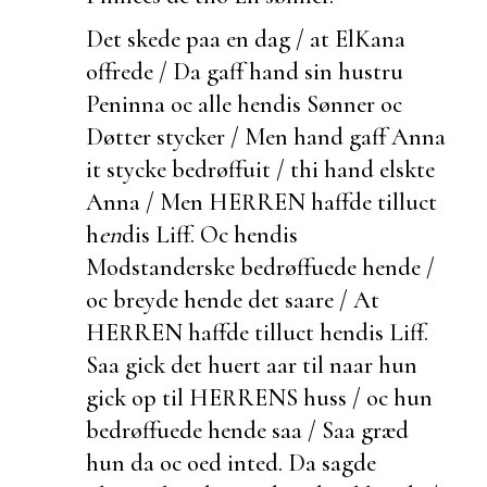
Det skede paa en dag / at ElKana
offrede / Da gaff hand sin hustru
Peninna oc alle hendis Sønner oc
Døtter stycker / Men hand gaff Anna
it stycke bedrøffuit / thi hand elskte
Anna / Men HERREN haffde tilluct
h
en
dis Liff. Oc hendis
Modstanderske bedrøffuede hende /
oc breyde hende det saare / At
HERREN haffde tilluct hendis Liff.
Saa gick det huert aar til naar hun
gick op til HERRENS huss / oc hun
bedrøffuede hende saa / Saa græd
hun da oc oed inted. Da sagde