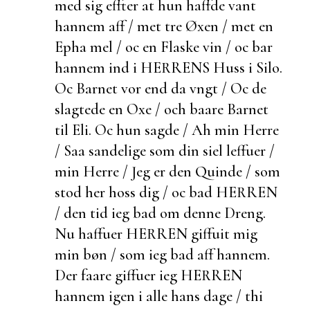
med sig effter at hun haffde vant
hannem aff / met tre
Øxen / met en
Epha mel / oc en Flaske vin / oc bar
hannem ind i HERRENS Huss i Silo.
Oc Barnet vor
end da vngt / Oc de
slagtede en Oxe / och baare Barnet
til Eli. Oc hun sagde / Ah min Herre
/ Saa sandelige som din siel leffuer /
min Herre / Jeg er den Quinde / som
stod her hoss dig / oc bad HERREN
/ den tid ieg bad om denne Dreng.
Nu haffuer HERREN giffuit mig
min bøn / som ieg bad aff hannem.
Der faare giffuer ieg HERREN
hannem igen i alle hans dage / thi