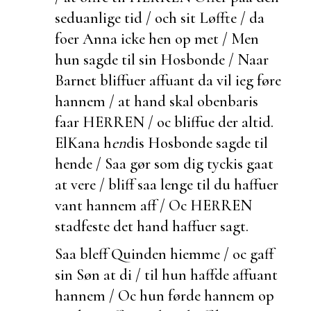
seduanlige tid / och sit Løffte / da
foer Anna icke hen op met / Men
hun sagde til sin Hosbonde / Naar
Barnet bliffuer
affuant da vil ieg føre
hannem / at hand skal obenbaris
faar HERREN / oc bliffue der altid.
ElKana h
en
dis Hosbonde sagde til
hende / Saa gør som dig
tyckis gaat
at vere / bliff saa lenge til du haffuer
vant hannem aff / Oc HERREN
stadfeste det hand haffuer sagt.
Saa bleff Quinden hiemme / oc gaff
sin Søn at di / til hun haffde
affuant
hannem / Oc hun førde hannem op