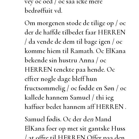
vey oc oed / oc saa icke mere
bedrøffuit vd.
Om morgenen stode de tilige op / oc
der de haffde tilbedet faar HERREN
/ da vende de dem til bage igen / oc
komme hiem til Ramath. Oc ElKana
bekende sin hustru Anna / oc
HERREN tenckte paa hende. Oc
effter nogle dage bleff hun
fructsommelig / oc fødde en Søn / oc
kallede hannem Samuel / thi ieg
haffuer bedet hannem aff HERREN .
Samuel fødis.
Oc der d
en
Mand
ElKana
foer op met sit
gantske Huss
/ at offre til HERREN Offer paa den