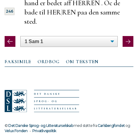
hand er bedet aff HERREN . Oc de
bade til HER
|
REN paa den samme
246
sted.
FAKSIMILE
ORDBOG
OM TEKSTEN
©
Det Danske Sprog- og Litteraturselskab
med støtte fra
Carlsbergfondet
og
Velux Fonden
•
Privatlivspolitik