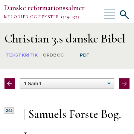
Danske reformationssalmer
Vis/skjul
Vis/sk
MELODIER OG TEKSTER 1529-1573
menu
søgef
Vejledning
Christian 3.s danske Bibel
Om
TEKSTKRITIK
ORDBOG
PDF
TEKSTER
MELODIER
FORSKNING
|
Samuels Første Bog.
245