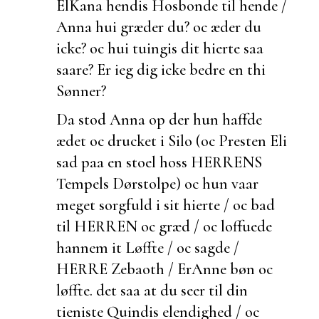
ElKana hendis Hosbonde til hende /
Anna
hui græder du? oc æder du
icke? oc hui tuingis dit hierte saa
saare? Er ieg dig icke bedre en thi
Sønner?
Da stod Anna op
der hun haffde
ædet oc drucket i Silo (oc Presten Eli
sad paa en stoel hoss HERRENS
Tempels Dørstolpe) oc hun vaar
meget sorgfuld i sit hierte / oc bad
til HERREN oc græd / oc loffuede
hannem it Løffte / oc sagde /
HERRE Zebaoth / Er
Anne bøn oc
løffte.
det saa at du seer til din
tieniste Quindis
elendighed / oc