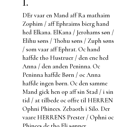
I.
DEr vaar en Mand aff Ra mathaim
Zophim / aff Ephraims bierg hand
hed
Elkana.
ElKana / Jerohams søn /
Elihu søns / Thohu søns / Zuph søns
/ som vaar aff Ephrat. Oc hand
haffde tho Hustruer / den ene hed
Anna / den anden Peninna. Oc
Peninna haffde Børn / oc Anna
haffde ingen børn. Oc den samme
Mand gick hen op aff sin Stad / i sin
tid / at tilbede oc offre til HERREN
Ophni Phinees.
Zebaoth i Silo. Der
vaare HERRENS Prester / Ophni oc
Phinees de tho Eli sønner.