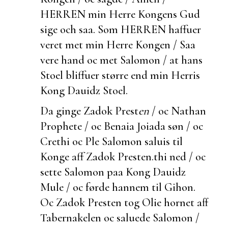
HERREN min Herre Kongens Gud
sige och saa. Som HERREN haffuer
veret met min Herre Kongen / Saa
vere hand oc met Salomon / at hans
Stoel bliffuer større end min Herris
Kong Dauidz Stoel.
Da
ginge Zadok Prest
en
/ oc Nathan
Prophete / oc Benaia Joiada søn / oc
Crethi oc Ple
Salomon saluis til
Konge aff Zadok Presten.
thi ned / oc
sette Salomon paa Kong Dauidz
Mule / oc førde hannem til Gihon.
Oc Zadok Presten tog Olie hornet aff
Tabernakelen oc
saluede Salomon /