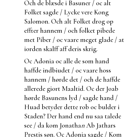
Och de blæsde i Basuner / oc alt
Folket sagde / Lycke vere Kong
Salomon. Och alt Folket drog op
effter hannem / och folket pibede
met Piber / oc vaare meget glade / at
iorden skalff aff deris skrig.
Oc Adonia oc alle de som hand
haffde indbiudet / oc vaare hoss
hannem / hørde det / och de haffde
allerede giort Maaltid. Oc der Joab
hørde Basunens lyd / sagde hand /
Huad betyder dette rob oc bulder i
Staden?
Der hand end nu saa talede
see / da kom Jonatha
n
Ab Jathars
Prestis søn. Oc Adonia sagde / Kom