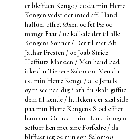
er bleffuen Konge / oc du min Herre
Kongen vedst der inted aff. Hand
haffuer offret
Øxen oc fet
Fæ oc
mange Faar / oc kallede der til alle
Kongens Sønner / Der til met Ab
Jathar Presten / oc Joab Stridz
Høffuitz Manden / Men hand bad
icke din Tienere Salomon. Men du
est min Herre Konge / alle Jsraels
øyen see paa dig / ath du skalt giffue
dem til kende / huilcken der skal side
paa min Herre Kongens Stoel effter
hannem. Oc naar min Herre Kongen
soffuer hen met sine Forfedre / da
bliffuer ieg oc min søn Salomo
n