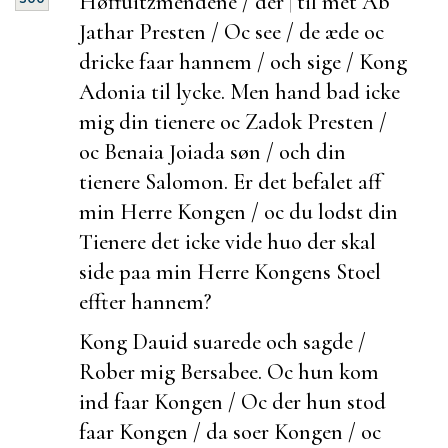
Høffuitzmendene / der
|
til met Ab
Jathar Presten / Oc see / de æde oc
dricke faar hannem / och sige / Kong
Adonia til lycke. Men hand bad icke
mig din tienere oc Zadok Presten /
oc Benaia Joiada søn / och din
tienere Salomon. Er det befalet aff
min Herre Kongen / oc du
lodst din
Tienere det icke vide huo der skal
side paa min Herre Kongens Stoel
effter hannem?
Kong Dauid suarede och sagde /
Rober mig Bersabee. Oc hun kom
ind faar Kongen / Oc
der hun stod
faar Kongen / da
soer Kongen / oc