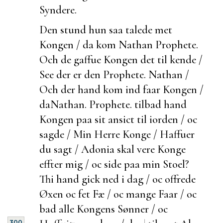
Syndere.
Den stund hun saa talede met
Kongen / da kom Nathan Prophete.
Och de gaffue Kongen det til kende /
See der er den Prophete. Nathan /
Och
der hand kom ind faar Kongen /
da
Nathan. Prophete.
tilbad hand
Kongen paa sit ansict til iorden / oc
sagde / Min Herre Konge / Haffuer
du sagt / Adonia skal vere Konge
effter mig / oc side paa min Stoel?
Thi hand gick ned i dag / oc offrede
Øxen oc fet
Fæ / oc mange Faar / oc
bad alle Kongens Sønner / oc
300