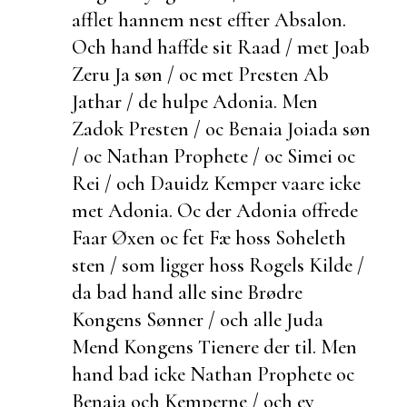
afflet hannem nest effter Absalon.
Och hand haffde sit Raad / met Joab
Zeru Ja søn / oc met Presten Ab
Jathar / de hulpe Adonia. Men
Zadok Presten / oc Benaia Joiada søn
/ oc Nathan Prophete / oc Simei oc
Rei / och Dauidz Kemper vaare icke
met Adonia. Oc
der Adonia offrede
Faar
Øxen oc fet
Fæ hoss Soheleth
sten / som ligger hoss Rogels Kilde /
da bad hand alle sine Brødre
Kongens Sønner / och alle Juda
Mend Kongens Tienere der til. Men
hand bad icke Nathan Prophete oc
Benaia och Kemperne / och ey