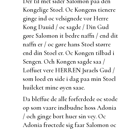
Der til met sider Salomon paa den
Kongelige Stoel. Oc Kongens tienere
ginge ind oc velsignede vor Herre
Kong Dauid / oc sagde / Din Gud
gøre Salomon it bedre naffn / end dit
naffn er / oc gøre hans Stoel større
end din Stoel er. Oc Kongen tilbad i
Sengen. Och Kongen sagde saa /
Loffuet vere HERREN Jsraels Gud /
som loed en side i dag paa min Stoel
huilcket mine øyen saae.
Da bleffue de alle forferdede oc stode
op som vaare indbudne hoss Adonia
/ och
ginge bort huer sin vey. Oc
Adonia frøctede sig faar Salomon oc