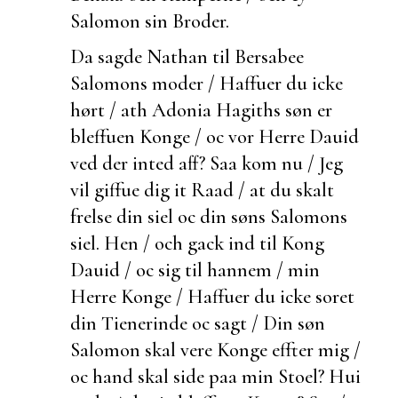
Salomon sin Broder.
Da sagde Nathan til Bersabee
Salomons moder / Haffuer du icke
hørt / ath Adonia Hagiths søn er
bleffuen Konge / oc vor Herre Dauid
ved der inted aff? Saa kom nu / Jeg
vil giffue dig it Raad / at du skalt
frelse din siel oc din søns Salomons
siel. Hen / och
gack ind til Kong
Dauid / oc sig til hannem / min
Herre Konge / Haffuer du icke
soret
din Tienerinde oc sagt / Din søn
Salomon skal vere Konge effter mig /
oc hand skal side paa min Stoel?
Hui