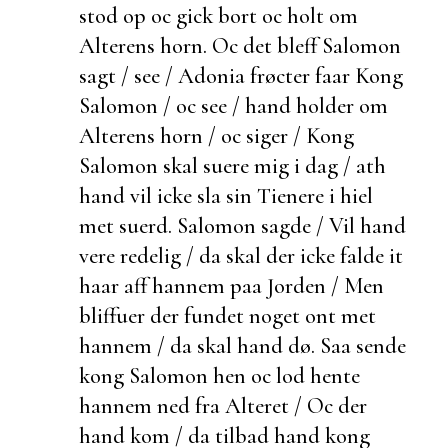
stod op oc gick bort oc holt om
Alterens horn. Oc det bleff Salomon
sagt / see / Adonia frøcter faar Kong
Salomon / oc see / hand holder om
Alterens horn / oc siger / Kong
Salomon skal
suere mig i dag / ath
hand vil icke sla sin Tienere i hiel
met suerd. Salomon sagde / Vil hand
vere
redelig / da skal der icke falde it
haar aff hannem paa Jorden / Men
bliffuer der fundet noget ont met
hannem / da skal hand dø. Saa sende
kong Salomon hen oc lod hente
hannem ned fra Alteret / Oc
der
hand kom / da tilbad hand kong