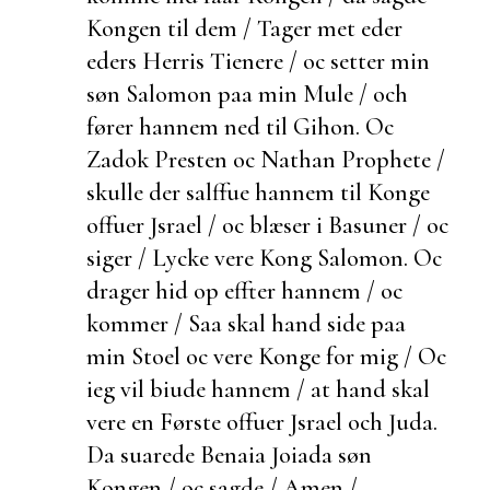
Kongen til dem / Tager met eder
eders Herris Tienere / oc setter min
søn Salomon paa min
Mule / och
fører hannem ned til Gihon. Oc
Zadok Presten oc Nathan Prophete /
skulle der salffue hannem til Konge
offuer Jsrael / oc blæser i Basuner / oc
siger / Lycke vere Kong Salomon. Oc
drager hid op effter hannem / oc
kommer / Saa skal hand side paa
min Stoel oc vere Konge for mig / Oc
ieg vil biude hannem / at hand skal
vere en Første offuer Jsrael och Juda.
Da suarede Benaia Joiada søn
Kongen / oc sagde / Amen /