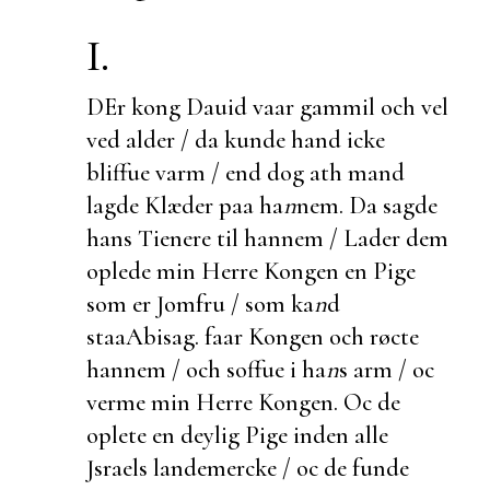
I.
DEr kong Dauid vaar gammil och vel
ved alder / da kunde hand icke
bliffue varm /
end dog ath mand
lagde Klæder paa ha
n
nem. Da sagde
hans Tienere til hannem / Lader dem
oplede min Herre Kongen en Pige
som er Jomfru / som ka
n
d
staa
Abisag.
faar Kongen och røcte
hannem / och soffue i ha
n
s arm / oc
verme min Herre Kongen. Oc de
oplete en deylig Pige inden alle
Jsraels landemercke / oc de
funde