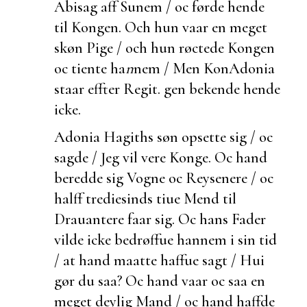
Abisag aff Sunem / oc førde hende
til Kongen. Och hun vaar en meget
skøn Pige / och hun røctede Kongen
oc tiente ha
n
nem / Men Kon
Adonia
staar effter Regit.
gen
bekende hende
icke.
Adonia Hagiths søn opsette sig / oc
sagde / Jeg vil vere Konge. Oc hand
beredde sig Vogne oc Reysenere / oc
halff trediesinds tiue Mend til
Drauantere faar sig. Oc hans Fader
vilde icke bedrøffue hannem i sin tid
/ at hand maatte haffue sagt /
Hui
gør du saa? Oc hand vaar oc saa en
meget deylig Mand / oc hand haffde