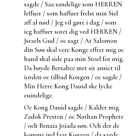
sagde / Saa sandelige som HERREN
leffuer / som haffuer frelst min Siel
aff al nød / Jeg vil gøre i dag / som
ieg haffuer
soret dig ved HERREN /
Jsraels Gud / oc sagt / At Salomon
din Søn skal vere Konge effter mig oc
hand skal side paa min Stoel for mig.
Da bøyde Bersabee met sit ansict til
iorden oc tilbad Kongen / oc sagde /
Min Herre Kong Dauid ske lycke
euindelige.
Oc Kong Dauid sagde / Kalder mig
Zadok Presten / oc Nathan Prophete
/ och Benaia Joiada søn. Och
der de
komme ind faar Kongen / da sagde