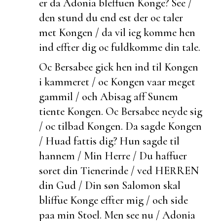
er da Adonia bleffuen Konge? See /
den stund du end
est der oc taler
met Kongen / da vil ieg komme hen
ind effter dig oc
fuldkomme din tale.
Oc Bersabee gick hen ind til Kongen
i kammeret / oc Kongen vaar meget
gammil / och Abisag aff Sunem
tiente Kongen. Oc Bersabee neyde sig
/ oc tilbad Kongen. Da sagde Kongen
/ Huad
fattis dig? Hun sagde til
hannem / Min Herre / Du haffuer
soret din Tienerinde / ved HERREN
din Gud / Din søn Salomon skal
bliffue Konge effter mig / och side
paa min Stoel. Men see nu / Adonia