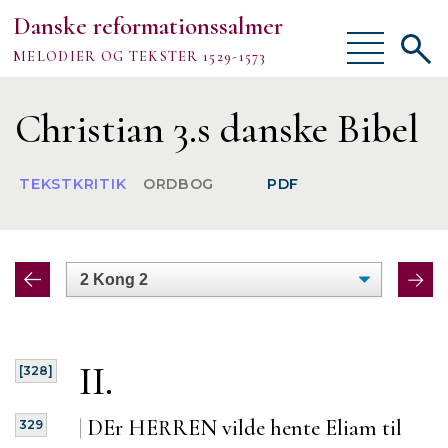
Danske reformationssalmer
Vis/skjul
Vis/sk
MELODIER OG TEKSTER 1529-1573
menu
søgef
Vejledning
Christian 3.s danske Bibel
Om
TEKSTKRITIK
ORDBOG
PDF
TEKSTER
MELODIER
FORSKNING
II.
[328]
|
DEr HERREN vilde hente Eliam til
329