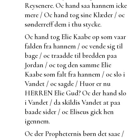
Reysenere. Oc hand saa hannem icke
mere / Oc hand tog sine Klæder / oc
sønderreff dem i thu stycke.
Oc hand tog Elie Kaabe op som vaar
falden fra hannem / oc vende sig til
bage / oc traadde til bredden paa
Jordan / oc tog den samme Elie
Kaabe som falt fra hannem / oc slo i
Vandet / oc sagde / Huor er nu
HERREN Elie Gud? Oc der hand slo
i Vandet / da skildis Vandet at paa
baade sider / oc Eliseus gick hen
igennem.
Oc der Propheternis børn det saae /