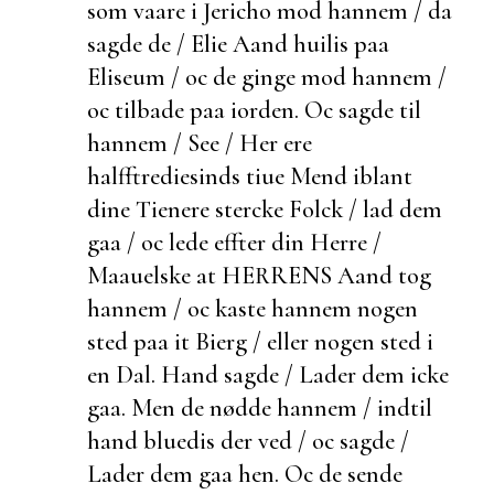
som vaare i Jericho mod hannem / da
sagde de / Elie Aand huilis paa
Eliseum / oc de
ginge mod hannem /
oc tilbade paa iorden. Oc sagde til
hannem / See / Her ere
halfftrediesinds tiue Mend iblant
dine Tienere stercke Folck / lad dem
gaa / oc lede effter din Herre /
Maauelske at HERRENS Aand tog
hannem / oc kaste hannem nogen
sted paa it Bierg / eller nogen sted i
en Dal. Hand sagde / Lader dem icke
gaa. Men de nødde hannem / indtil
hand bluedis der ved / oc sagde /
Lader dem
gaa hen. Oc de sende