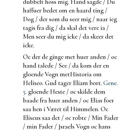
dubbelt hoss mig. Hand sagde / Du
haffuer bedet om en haard ting /
Dog / der som du seer mig / naar ieg
tagis fra dig / da skal det vere ia /
Men seer du mig icke / da skeer det
icke.
Oc der de
ginge met
huer anden / oc
hand talede / See / da kom der en
gloende Vogn met
Historia om
Heliseo. Gud tager Eliam bort.
Gene.
5.
gloende Heste / oc skilde dem
baade fra huer anden / oc Elias
foer
saa hen i Været til Himmelen. Oc
Eliseus saa det / oc robte / Min Fader
/ min Fader / Jsraels Vogn oc hans