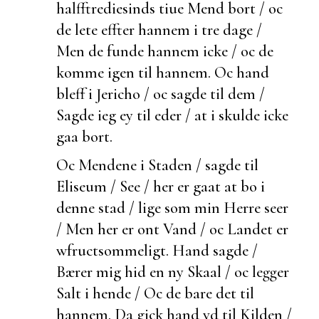
halfftrediesinds tiue Mend bort / oc
de lete effter hannem i tre dage /
Men de
funde hannem icke / oc de
komme igen til hannem. Oc hand
bleff i Jericho / oc sagde til dem /
Sagde ieg ey til eder / at i skulde icke
gaa bort.
Oc Mendene i Staden / sagde til
Eliseum / See / her er gaat at bo i
denne stad / lige som min Herre seer
/ Men her er ont Vand / oc Landet er
wfructsommeligt. Hand sagde /
Bærer mig hid en ny Skaal / oc legger
Salt i hende / Oc de bare det til
hannem. Da gick hand vd til Kilden /