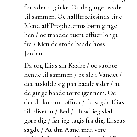
forlader dig icke. Oc de
ginge
baade
til sammen. Oc halfftrediesinds tiue
Mend aff Propheternis børn ginge
hen / oc traadde
tuert offuer longt
fra / Men de stode
baade hoss
Jordan.
Da tog Elias sin Kaabe / oc suøbte
hende til sammen / oc slo i Vandet /
det atskilde sig paa
baade sider / at
de ginge baade tørre igennem. Oc
der de komme offuer / da sagde Elias
til Eliseum / Bed / Huad ieg skal
gøre dig / før ieg tagis fra dig. Eliseus
sagde / At din Aand maa vere