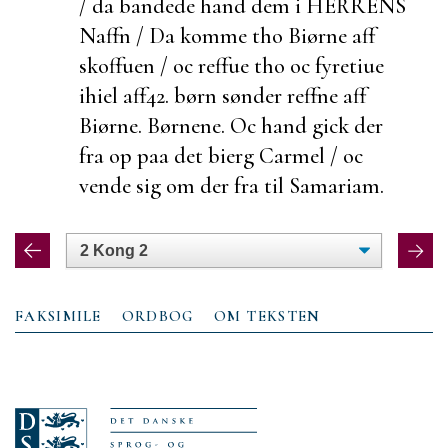
/ da bandede hand dem i HERRENS
Naffn / Da komme tho Biørne aff
skoffuen / oc reffue tho oc fyretiue
ihiel aff
42. børn sønder reffne aff
Biørne.
Børnene. Oc hand gick der
fra op paa det bierg Carmel / oc
vende sig om der fra til Samariam.
FAKSIMILE
ORDBOG
OM TEKSTEN