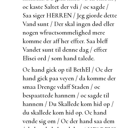
oc kaste Saltet der vdi / oc sagde /
Saa siger HERREN / Jeg giorde dette
Vand sunt / Der skal ingen død eller
nogen w
fructsommelighed mere
komme der aff her effter. Saa bleff
Vandet sunt til denne dag / effter
Elisei ord / som hand talede.
Oc hand gick op til BethEl / Oc
der
hand gick paa veyen / da komme der
smaa Drenge vdaff Staden / oc
bespaattede hannem / oc sagde til
hannem / Du Skallede kom hid op /
du skallede kom hid op. Oc hand
vende sig om / Oc
der hand saa dem