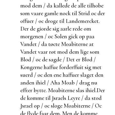
mod dem / da kallede de alle tilhobe
som vaare gamle nock til Strid oc der
offuer / oc droge til Landemercket.
Der de giorde sig
aarle rede om
morgenen / oc Solen gick op paa
Vandet / da tøcte Moabiterne at
Vandet vaar røt mod dem lige som
Blod / oc de sagde / Det er Blod /
Kongerne haffue
forderffuit sig met
suerd / oc den ene haffuer slaget den
anden ihiel / Aha Moab / drag nu
effter bytte.
Moabiterne slas ihiel.
Der
de komme til Jsraels Leyre / da stod
Jsrael op / oc sloge Moabiterne / Oc
de
flyde faar dem. Men de komme