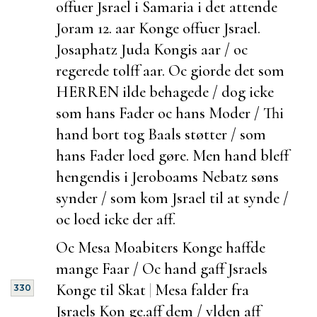
offuer Jsrael i Samaria i det attende
Joram 12. aar Konge offuer Jsrael.
Josaphatz Juda Kongis aar / oc
regerede tolff aar. Oc giorde det som
HERREN ilde behagede / dog icke
som hans Fader oc hans Moder / Thi
hand bort tog Baals støtter / som
hans Fader loed gøre. Men hand bleff
hengendis i Jeroboams Nebatz søns
synder / som kom Jsrael til at synde /
oc loed icke der aff.
Oc Mesa Moabiters Konge haffde
mange Faar / Oc hand gaff Jsraels
Konge til Skat
|
Mesa falder fra
330
Jsraels Kon ge.
aff dem / vlden aff