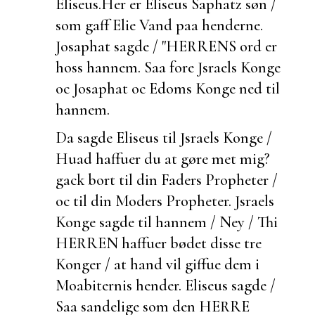
Eliseus.
Her er Eliseus Saphatz søn /
som gaff Elie Vand paa henderne.
Josaphat sagde / "HERRENS ord er
hoss hannem. Saa
fore Jsraels Konge
oc Josaphat oc Edoms Konge ned til
hannem.
Da sagde Eliseus til Jsraels Konge /
Huad haffuer du at gøre met mig?
gack bort til din Faders Propheter /
oc til din Moders Propheter. Jsraels
Konge sagde til hannem / Ney / Thi
HERREN haffuer bødet disse tre
Konger / at hand vil giffue dem i
Moabiternis hender. Eliseus sagde /
Saa sandelige som den HERRE