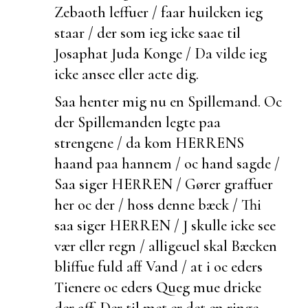
Zebaoth leffuer / faar huilcken ieg
staar / der som ieg icke saae til
Josaphat Juda Konge / Da vilde ieg
icke
ansee eller acte dig.
Saa henter mig nu en Spillemand. Oc
der Spillemanden legte paa
strengene / da kom HERRENS
haand paa hannem / oc hand sagde /
Saa siger HERREN / Gører graffuer
her oc der / hoss denne bæck / Thi
saa siger HERREN / J skulle icke see
vær eller regn / alligeuel skal Bæcken
bliffue fuld aff Vand / at i oc eders
Tienere oc eders Queg
mue dricke
der aff. Der til met er det en ringe