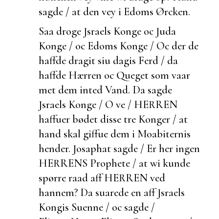
sagde / at den vey i Edoms Ørcken.
Saa droge Jsraels Konge oc Juda
Konge / oc Edoms Konge / Oc
der de
haffde dragit
siu dagis Ferd / da
haffde Hærren oc Queget som vaar
met dem inted Vand. Da sagde
Jsraels Konge / O ve / HERREN
haffuer bødet disse tre Konger / at
hand skal giffue dem i Moabiternis
hender. Josaphat sagde / Er her ingen
HERRENS Prophete / at wi kunde
spørre raad aff HERREN ved
hannem? Da suarede en aff Jsraels
Kongis Suenne / oc sagde /