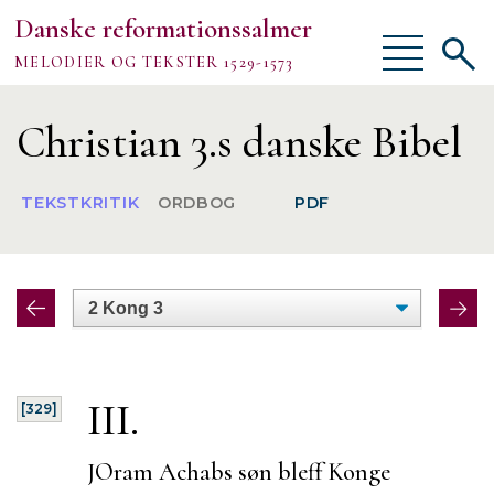
Danske reformationssalmer
Vis/skjul
Vis/sk
MELODIER OG TEKSTER 1529-1573
menu
søgef
Vejledning
Christian 3.s danske Bibel
Om
TEKSTKRITIK
ORDBOG
PDF
TEKSTER
MELODIER
FORSKNING
III.
[329]
JOram Achabs søn bleff Konge