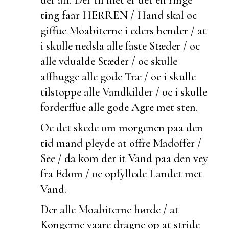
ting faar HERREN / Hand skal oc
giffue Moabiterne i eders hender / at
i skulle nedsla alle faste Stæder / oc
alle vdualde Stæder / oc skulle
affhugge alle gode Træ / oc i skulle
tilstoppe alle Vandkilder / oc i skulle
forderffue alle gode Agre met sten.
Oc det skede om morgenen paa den
tid mand pleyde at offre Madoffer /
See / da kom der it Vand paa den vey
fra Edom / oc opfyllede Landet met
Vand.
Der alle Moabiterne hørde / at
Kongerne vaare dragne op at stride