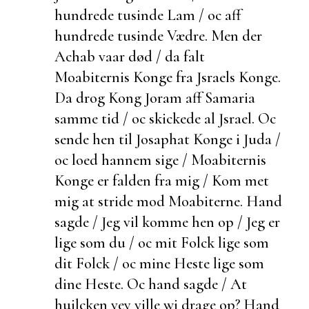
hundrede tusinde Lam / oc aff
hundrede tusinde Vædre. Men der
Achab vaar død / da falt
Moabiternis Konge fra Jsraels Konge.
Da drog Kong Joram aff Samaria
samme tid / oc skickede al Jsrael. Oc
sende hen til Josaphat Konge i Juda /
oc loed hannem sige / Moabiternis
Konge er falden fra mig / Kom met
mig at stride mod Moabiterne. Hand
sagde / Jeg vil komme hen op / Jeg er
lige som du / oc mit Folck lige som
dit Folck / oc mine Heste lige som
dine Heste. Oc hand sagde / At
huilcken vey ville wi drage op? Hand