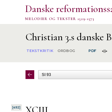
Danske reformationss
MELODIER OG TEKSTER 1529-1573
Christian 3.s danske B
FOR
TEKSTKRITIK
ORDBOG
PDF
SPA
XCIII.
[492]