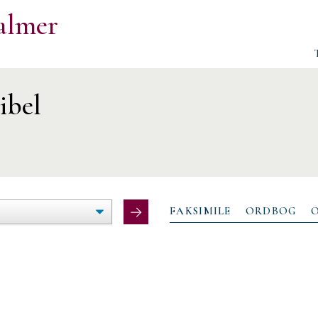
almer
ibel
ØG/FORMINDSK
LTEBREDDE
FAKSIMILE
ORDBOG