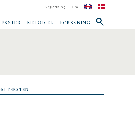
Vejledning
Om
Vis/skjul
TEKSTER
MELODIER
FORSKNING
søgefelt
OM TEKSTEN