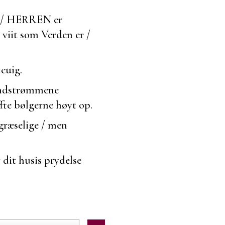
t / HERREN er
 viit som Verden er /
 euig.
ndstrømmene
fte bølgerne høyt op.
græselige / men
 dit husis
prydelse