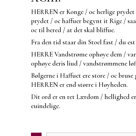
HERREN er Konge / oc herlige pryde
prydet / oc haffuer begynt it Rige / saa
oc til
bered / at det skal bliffue.
Fra den tid staar din Stoel
fast / du
est
HERRE Vandstrøme ophøye dem / va
ophøye deris liud / vandstrømmene løf
Bølgerne i Haffuet ere store / oc bruse
HERREN er end større i Høyheden.
Dit ord er en ret Lærdom / hellighed er
euindelige.