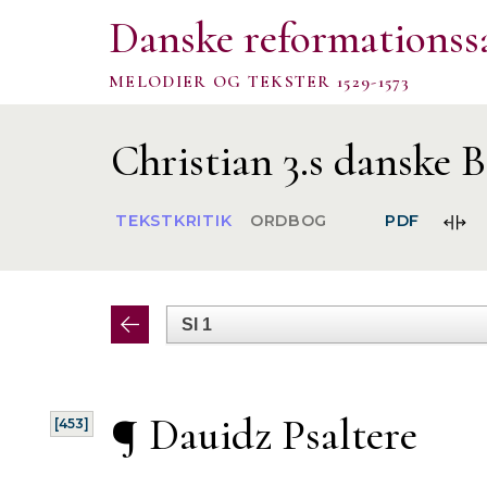
Danske reformationss
MELODIER OG TEKSTER 1529-1573
Christian 3.s danske B
FOR
TEKSTKRITIK
ORDBOG
PDF
SPA
¶ Dauidz
Psaltere
[453]