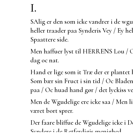
I.
SAlig er den som icke vandrer i de wgu
heller traader paa Synderis Vey / Ey he
Spaattere side.
Men haffuer lyst til HERRENS Lou / 
dag oc nat.
Hand er lige som it Træ der er plantet
Som bær sin Fruct i sin tid / Oc Bladen
paa / Oc huad hand gør / det lyckiss ve
Men de Wgudelige ere icke saa / Men 
været
bort sprer.
Der faare bliffue de Wgudelige icke i 
Syndere i de Retferdigis menighed.