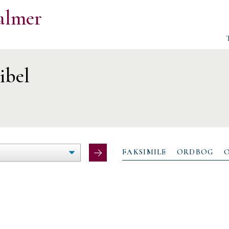
almer
ibel
ØG/FORMINDSK
LTEBREDDE
FAKSIMILE
ORDBOG