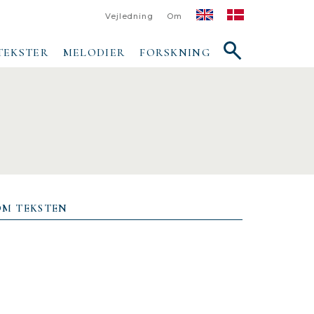
Vejledning
Om
Vis/skjul
TEKSTER
MELODIER
FORSKNING
søgefelt
OM TEKSTEN