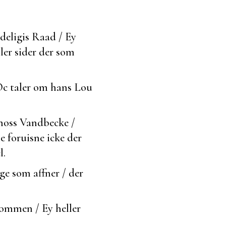
deligis Raad / Ey
ller sider der som
Oc taler om hans Lou
 hoss Vandbecke /
e foruisne icke der
l.
lige som
affner / der
Dommen / Ey heller