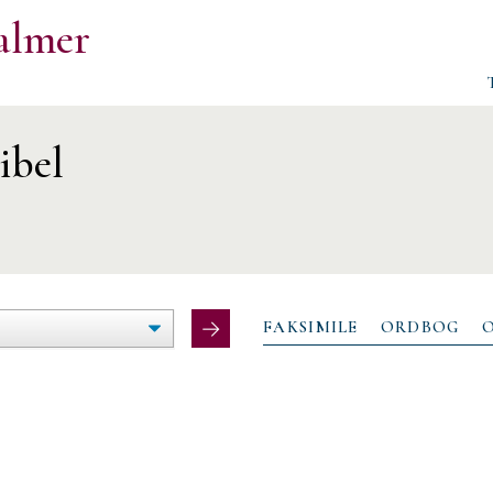
almer
ibel
ØG/FORMINDSK
LTEBREDDE
FAKSIMILE
ORDBOG