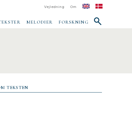
Vejledning
Om
Vis/skjul
TEKSTER
MELODIER
FORSKNING
søgefelt
OM TEKSTEN