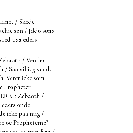
aanet / Skede
hie søn / Jddo søns
vred paa eders
 Zebaoth / Vender
 / Saa vil ieg vende
h. Verer icke som
e Propheter
 HERRE Zebaoth /
a eders onde
de icke paa mig /
e oc Propheterne?
mine ord oc min Ræt /