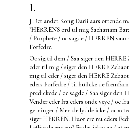
I.
J Det andet Kong Darii aars ottende m
"HERRENS ord til mig Sachariam Barac
/ Prophete / oc sagde / HERREN vaar 
Forfedre.
Oc sig til dem / Saa siger den HERRE
eder til mig / siger den HERRE Zebaoth
mig til eder / siger den HERRE Zebaot
eders Forfedre / til huilcke de
fremfarn
predickede / oc sagde / Saa siger den
Vender eder fra eders onde veye / oc fr
gerninger / Men de lydde icke / oc acte
siger HERREN. Huor ere nu eders Fedr
Leffue de end nu? Er det icke saa / at 