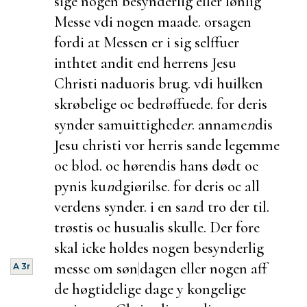
sige nogen besynderlig eller lønlig
Messe vdi nogen maade. orsagen
fordi at Messen er i sig selffuer
inthtet andit end herrens Jesu
Christi naduoris brug. vdi huilken
skrøbelige oc bedrøffuede. for deris
synder samuittighed
er
. anname
n
dis
Jesu christi vor herris sande legemme
oc blod. oc hørendis hans dødt oc
pynis ku
n
dgiørilse. for deris oc all
verdens synder. i en sa
n
d tro der til.
trøstis oc husualis skulle. Der fore
skal icke holdes nogen besynderlig
messe om søn
|
dagen eller nogen aff
A 3r
de høgtidelige dage y kongelige