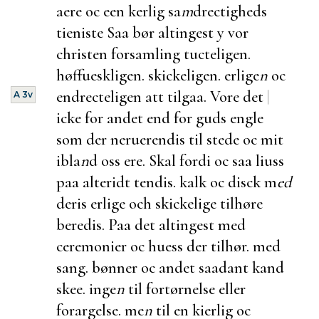
aere oc een kerlig sa
m
drectigheds
tieniste Saa bør altingest y vor
christen forsamling tucteligen.
høffueskligen. skickeligen. erlige
n
oc
endrecteligen att tilgaa. Vore det
|
A 3v
icke for andet end for guds engle
som der neruerendis til stede oc mit
ibla
n
d oss ere. Skal fordi oc saa liuss
paa alteridt tendis. kalk oc disck m
ed
deris erlige och skickelige tilhøre
beredis. Paa det altingest med
ceremonier oc huess der tilhør. med
sang. bønner oc andet saadant kand
skee. inge
n
til fortørnelse eller
forargelse. me
n
til en kierlig oc