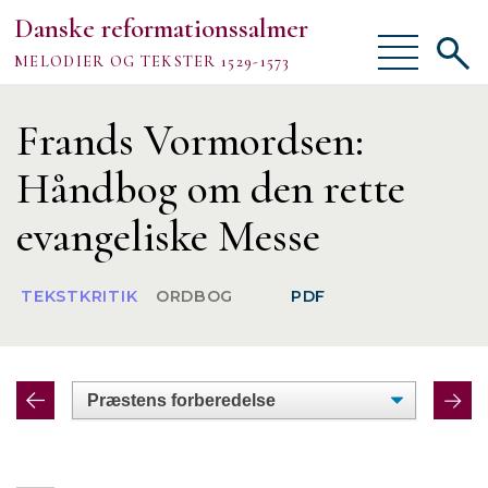
Danske reformationssalmer
Vis/skjul
Vis/sk
MELODIER OG TEKSTER 1529-1573
menu
søgef
Vejledning
Frands Vormordsen:
Om
Håndbog om den rette
evangeliske Messe
TEKSTER
TEKSTKRITIK
ORDBOG
PDF
MELODIER
FORSKNING