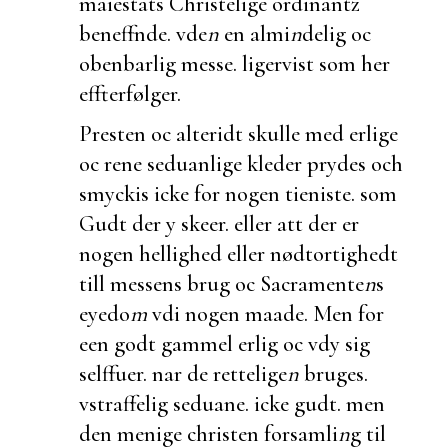
maiestats Christelige ordinantz
beneffnde. vde
n
en almi
n
delig oc
obenbarlig messe. ligervist som her
effterfølger.
Presten oc alteridt skulle med erlige
oc rene seduanlige kleder prydes och
smyckis icke for nogen tieniste. som
Gudt der y skeer. eller att der er
nogen hellighed eller nødtortighedt
till messens brug oc Sacramente
n
s
eyedo
m
vdi nogen maade. Men for
een godt gammel erlig oc vdy sig
selffuer. nar de rettelige
n
bruges.
vstraffelig seduane. icke gudt. men
den menige christen forsamli
n
g til