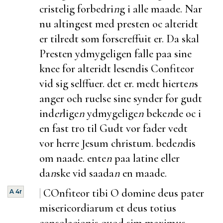
cristelig forbedri
n
g i alle maade. Nar
nu altingest med presten oc alteridt
er tilredt som forscreffuit er. Da skal
Presten ydmygeligen falle paa sine
knee for alteridt lesendis Confiteor
vid sig selffuer. det er. medt hierte
n
s
anger och ruelse sine synder for gudt
ind
er
lige
n
ydmygelige
n
beke
n
de oc i
en fast tro til Gudt vor fader vedt
vor herre Jesum christum. bede
n
dis
om naade. ente
n
paa latine eller
da
n
ske vid saada
n
en maade.
|
COnfiteor tibi O domine deus pater
A 4r
misericordiarum et deus totius
consolacionis quod sim maximus