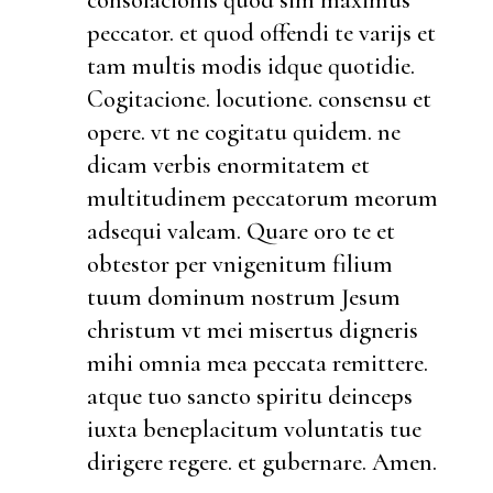
peccator. et quod offendi te varijs et
tam multis modis idque quotidie.
Cogitacione. locutione. consensu et
opere. vt ne cogitatu quidem. ne
dicam verbis enormitatem et
multitudinem peccatorum meorum
adsequi valeam. Quare oro te et
obtestor per vnigenitum filium
tuum dominum nostrum Jesum
christum vt mei misertus digneris
mihi omnia mea peccata remittere.
atque tuo sancto spiritu deinceps
iuxta beneplacitum voluntatis tue
dirigere regere. et gubernare. Amen.