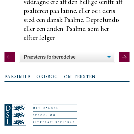
vddragne ere aff den hellige scrifft aff
psaltere
n
paa latine. eller oc i deris
sted een dansk Psalme. Deprofundis
eller een anden. Psalme. som her
effter følger
FAKSIMILE
ORDBOG
OM TEKSTEN