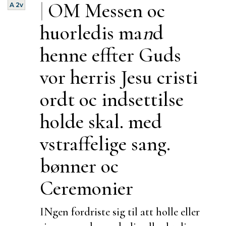
|
OM Messen oc
A 2v
huorledis ma
n
d
henne effter Guds
vor herris Jesu cristi
ordt oc indsettilse
holde skal. med
vstraffelige sang.
bønner oc
Ceremonier
INgen fordriste sig til att holle eller