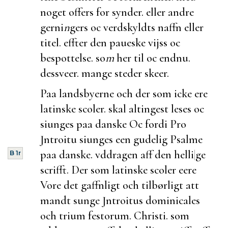
noget offers for synder. eller andre
gerni
n
gers oc verdskyldts naffn eller
titel. effter den paueske vijss oc
bespottelse. so
m
her til oc endnu.
dessveer. mange steder skeer.
Paa landsbyerne och der som icke ere
latinske scoler. skal altingest leses oc
siunges paa danske Oc fordi Pro
Jntroitu siunges een gudelig Psalme
paa danske. vddragen aff den helli
|
ge
B 1r
scrifft. Der som latinske scoler eere
Vore det gaffnligt och tilbørligt att
mandt sunge Jntroitus dominicales
och trium festorum. Christi. som