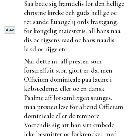
Saa bede sig framdelis for den hellige
christne kircke och guds hellige oc
ret sande Eua
n
gelij ords fra
m
gang.
for kongelig maiestetis. all hans naa
|
A 4v
dis oc rigsens raad oc ha
n
s naadis
la
n
d oc rijge etc.
Nar dette nu aff presten som
forscreffuit stor. giort er. da. men
Officium dominicale paa latine i
købstederne. eller oc en dansk
Psalme aff forsamli
n
ge
n
siunges.
maa preste
n
lese for alterid Officium
dominicale eller de tempore
Voctendis sig att han sitt embede
icke besmitter oc forkrencker. med