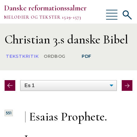
Danske reformationssalmer
Vis/skjul
Vis/sk
MELODIER OG TEKSTER 1529-1573
menu
søgef
Vejledning
Christian 3.s danske Bibel
Om
TEKSTKRITIK
ORDBOG
PDF
TEKSTER
MELODIER
FORSKNING
|
Esaias Prophete.
551