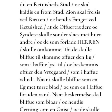
du en Retuishedz Stad / oc skal
kaldis en from Stad. Zion skal frelsis
ved Rætten / oc hendis Fanger ved
Retuished / at de Offuertrædere oc
Syndere skulle sønder slaes met
huer
andre / oc de som
forlade HERREN
/ skulle omkomme. Thi de skulle
bliffue til skamme offuer den Eg /
som i haffue lyst til / oc
beskemmis
offuer den Vrtegaard / som i haffue
vdualt. Naar i skulle bliffue som en
Eg met tørre blad / oc som en Haffue
foruden vand. Naar
beskermelse skal
bliffue som blaar / oc hendis
Gerning som en Gnist / oc de skulle