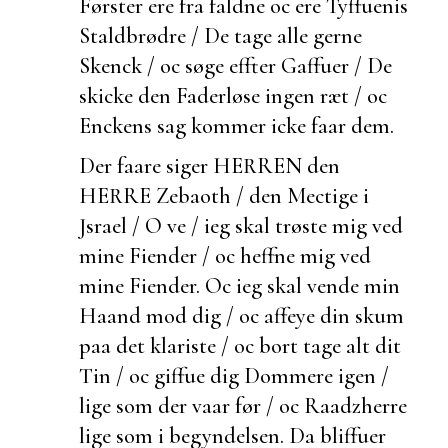
Førster ere fra faldne oc ere Tyffuenis
Staldbrødre / De tage alle gerne
Skenck / oc søge effter Gaffuer / De
skicke den Faderløse ingen ræt / oc
Enckens sag kommer icke faar dem.
Der faare siger HERREN den
HERRE Zebaoth / den Mectige i
Jsrael / O ve / ieg skal trøste mig ved
mine Fiender / oc heffne mig ved
mine Fiender. Oc ieg skal vende min
Haand mod dig / oc affeye din skum
paa det klariste / oc bort tage alt dit
Tin / oc giffue dig Dommere igen /
lige som der vaar før / oc Raadzherre
lige som i begyndelsen. Da bliffuer