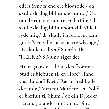
eders Synder end ere blodrøde / da
skulle de dog bliffue sne huide / Oc
om de end ere som rosen farffue / da
skulle de dog bliffue som vld. Ville i
lyde mig / da skulle i nyde Landzens
gode. Men ville i icke oc ere wlydige /
Da skulle i ædis aff Suerd / Thi
"HERRENS Mund siger det.
Huor gaar det til / at den fromme
Stad er bleffuen til en Hore? Hand
vaar fuld aff Ræt / Rætuished bode
der inde / Men nu Mordere. Dit Sølff
er bleffuit til Skum / oc din Drick er
I erem. 5.
blandet met vand. Dine