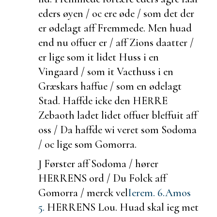
eders øyen / oc ere øde / som det der
er ødelagt aff Fremmede. Men huad
end nu offuer er / aff Zions daatter /
er lige som it lidet Huss i en
Vingaard / som it Vacthuss i en
Græskars haffue / som en ødelagt
Stad. Haffde icke den HERRE
Zebaoth ladet lidet offuer bleffuit aff
oss / Da haffde wi veret som Sodoma
/ oc lige som Gomorra.
J Førster aff Sodoma / hører
HERRENS ord / Du Folck aff
Gomorra /
merck vel
Ierem. 6.
Amos
5.
HERRENS Lou. Huad skal ieg met