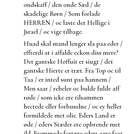
ondskaff / den onde Sæd / de
skadelige Børn / Som
forlade
HERREN / oc
laste det Hellige i
Jsrael / oc vige tilbage.
Huad skal mand lenger sla paa eder /
effterdi at i
affalde eckon
diss mere?
Det
gantske Hoffuit er siugt / det
gantske Hierte er træt. Fra Top oc til
Taa / er inted sunt paa hannem /
Men saar / rebeler oc bulde fulde aff
røde / som icke ere tilsammen
hectede eller forbundne / oc ey heller
formildede met olie. Eders Land er
øde / eders Stæder ere opbrende met
ild. Fremmede fortære eders agre faar