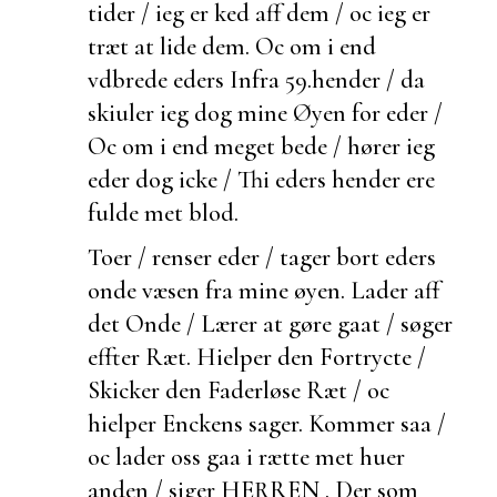
tider / ieg er ked aff dem / oc ieg er
træt at lide dem. Oc om i end
vdbrede eders
Infra 59.
hender / da
skiuler ieg dog mine Øyen for eder /
Oc om i end meget bede / hører ieg
eder dog icke / Thi eders hender ere
fulde met blod.
Toer / renser eder / tager bort eders
onde væsen fra mine øyen.
Lader aff
det Onde / Lærer at gøre gaat / søger
effter Ræt. Hielper den Fortrycte /
Skicker den Faderløse Ræt / oc
hielper Enckens sager. Kommer saa /
oc lader oss gaa i rætte met
huer
anden / siger HERREN . Der som