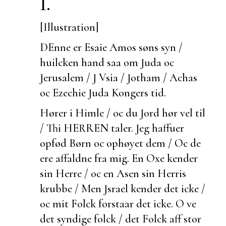
I.
[Illustration]
DEnne er Esaie Amos søns syn /
huilcken hand saa om Juda oc
Jerusalem / J Vsia / Jotham / Achas
oc Ezechie Juda Kongers tid.
Hører i Himle / oc du Jord hør vel til
/ Thi HERREN taler. Jeg haffuer
opfød Børn oc ophøyet dem / Oc de
ere affaldne fra mig. En Oxe kender
sin Herre / oc en
Asen sin Herris
krubbe / Men Jsrael kender det icke /
oc mit Folck forstaar det icke. O ve
det syndige folck / det Folck aff stor