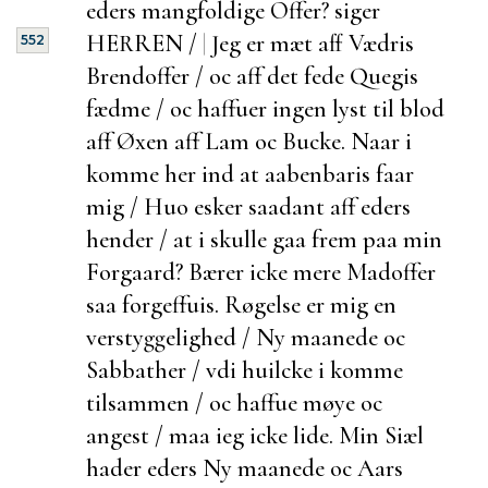
eders mangfoldige Offer? siger
HERREN /
|
Jeg er mæt aff Vædris
552
Brendoffer / oc aff det fede Quegis
fædme / oc haffuer ingen lyst til blod
aff Øxen aff Lam oc Bucke. Naar i
komme her ind at aabenbaris faar
mig / Huo esker saadant aff eders
hender / at i skulle gaa frem paa min
Forgaard? Bærer icke mere Madoffer
saa
forgeffuis. Røgelse er mig en
verstyggelighed / Ny maanede oc
Sabbather / vdi huilcke i komme
tilsammen / oc haffue
møye oc
angest / maa ieg icke lide. Min Siæl
hader eders Ny maanede oc Aars