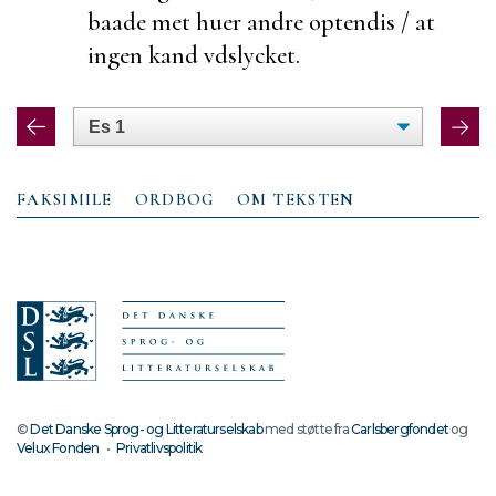
baade met
huer andre optendis / at
ingen kand vdslycket.
FAKSIMILE
ORDBOG
OM TEKSTEN
©
Det Danske Sprog- og Litteraturselskab
med støtte fra
Carlsbergfondet
og
Velux Fonden
•
Privatlivspolitik