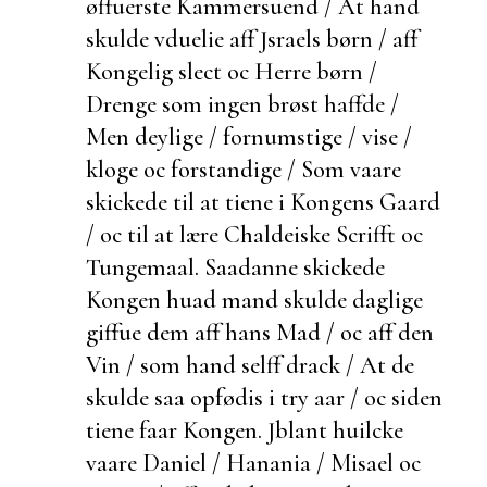
øffuerste Kammersuend / At hand
skulde vduelie aff Jsraels børn / aff
Kongelig slect oc Herre børn /
Drenge som ingen
brøst haffde /
Men deylige / fornumstige / vise /
kloge oc forstandige / Som vaare
skickede til at tiene i Kongens Gaard
/ oc til at lære Chaldeiske Scrifft oc
Tungemaal. Saadanne skickede
Kongen huad mand skulde daglige
giffue dem aff hans Mad / oc aff den
Vin / som hand selff drack / At de
skulde saa opfødis i try aar / oc siden
tiene faar Kongen. Jblant huilcke
vaare Daniel / Hanania / Misael oc