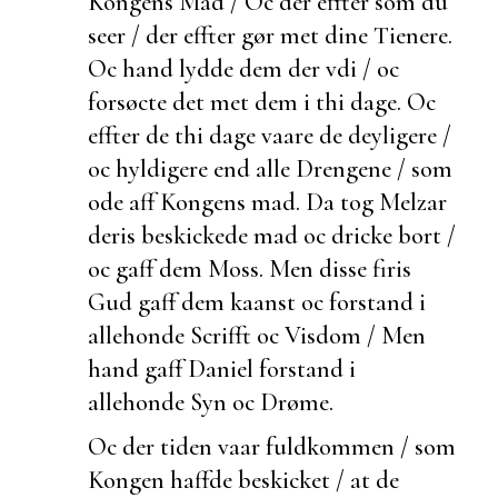
Kongens Mad / Oc der effter som du
seer / der effter gør met dine Tienere.
Oc hand lydde dem der vdi / oc
forsøcte det met dem i thi dage. Oc
effter de thi dage vaare de deyligere /
oc hyldigere end alle Drengene / som
ode aff Kongens mad. Da tog Melzar
deris
beskickede mad oc dricke bort /
oc gaff dem Moss. Men disse firis
Gud gaff dem kaanst oc forstand i
allehonde Scrifft oc Visdom / Men
hand gaff Daniel forstand i
allehonde Syn oc Drøme.
Oc der tiden vaar
fuldkommen / som
Kongen haffde
beskicket / at de