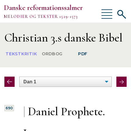
Danske reformationssalmer
Vis/skjul
Vis/sk
MELODIER OG TEKSTER 1529-1573
menu
søgef
Vejledning
Christian 3.s danske Bibel
Om
TEKSTKRITIK
ORDBOG
PDF
TEKSTER
MELODIER
FORSKNING
|
Daniel Prophete.
690