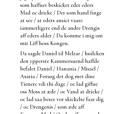
som haffuer beskicket eder eders
Mad oc dricke / Der som hand
finge
at see / at eders ansict vaare
iammerligere end de andre Drengis
aff eders alder / Da komme i mig om
mit Liff hoss Kongen.
Da sagde Daniel til Melzar /
huilcken
den ypperste Kammersuend haffde
befalet Daniel / Hanania / Misael /
Asaria / Forsøg det dog met dine
Tienere vdi thi dage / oc lad giffue
oss Moss at æde / oc Vand at dricke /
oc lad saa besee vor skickelse faar dig
/ oc Drengenis / som æde aff