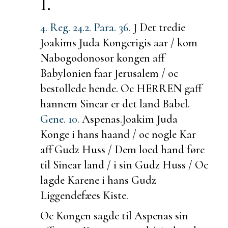
I.
4. Reg. 24.
2. Para. 36.
J Det tredie
Joakims Juda Kongerigis aar / kom
Nabogodonosor kongen aff
Babylonien faar Jerusalem / oc
bestollede hende. Oc HERREN gaff
hannem
Sinear er det land Babel.
Gene. 10.
Aspenas.
Joakim Juda
Konge i hans haand / oc nogle Kar
aff Gudz Huss / Dem loed hand føre
til Sinear land / i sin Gudz Huss / Oc
lagde Karene i hans Gudz
Liggendefæes Kiste.
Oc Kongen sagde til Aspenas sin