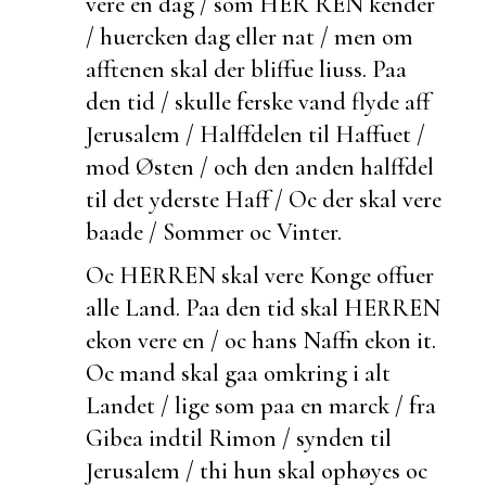
vere en dag / som HER REN kender
/ huercken dag eller nat / men om
afftenen skal der bliffue
liuss. Paa
den tid / skulle ferske vand flyde aff
Jerusalem / Halffdelen til Haffuet /
mod Østen / och den anden halffdel
til det yderste Haff / Oc der skal vere
baade / Sommer oc Vinter.
Oc HERREN skal vere Konge offuer
alle Land. Paa den tid skal HERREN
ekon vere en / oc hans Naffn
ekon it.
Oc mand skal gaa omkring i alt
Landet / lige som paa en marck / fra
Gibea indtil Rimon / synden til
Jerusalem / thi hun skal ophøyes oc