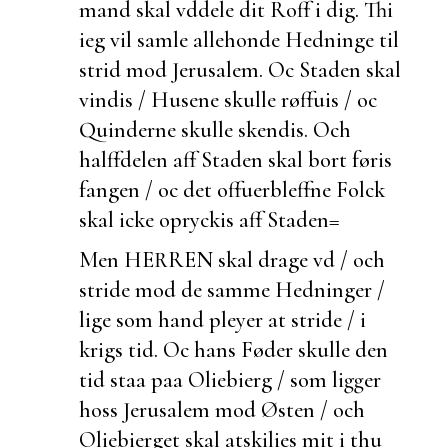
mand skal vddele dit Roff i dig. Thi
ieg vil samle
allehonde Hedninge til
strid mod Jerusalem. Oc Staden skal
vindis / Husene skulle røffuis / oc
Quinderne skulle skendis. Och
halffdelen aff Staden skal bort føris
fangen / oc det
offuerbleffne Folck
skal icke opryckis aff Staden=
Men HERREN skal drage vd / och
stride mod de samme Hedninger /
lige som hand pleyer at stride / i
krigs tid. Oc hans Føder skulle den
tid staa paa Oliebierg / som ligger
hoss Jerusalem mod Østen / och
Oliebierget skal atskilies mit i thu