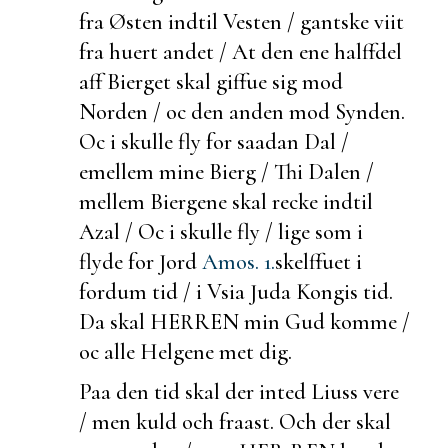
fra Østen indtil Vesten /
gantske viit
fra huert andet / At den ene halffdel
aff Bierget skal giffue sig mod
Norden / oc den anden mod Synden.
Oc i skulle
fly for saadan Dal /
emellem mine Bierg / Thi Dalen /
mellem Biergene skal recke indtil
Azal / Oc i skulle
fly / lige som i
flyde for Jord
Amos. 1.
skelffuet i
fordum tid / i Vsia Juda Kongis tid.
Da skal HERREN min Gud komme /
oc alle
Helgene met dig.
Paa den tid skal der inted
Liuss vere
/ men kuld och fraast. Och der skal