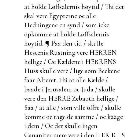
at holde Løffsalernis høytid / Thi det
skal vere Egypterne oc alle
Hedningene en synd / som icke
opkomme at holde Løffsalernis
høytid. ¶ Paa den tid / skulle
Hestenis Rustning vere HERREN
hellige / Oc Kældene i HERRENS
Huss skulle vere / lige som Beckene
faar Alteret. Thi at alle Kælde /
baade i Jerusalem oc Juda / skulle
vere den HERRE Zebaoth hellige /
Saa / at alle / som ville offre / skulle
komme oc tage de samme / oc kaage
i dem / Oc der skulle ingen
Cananiter mere vere i den HER R J S