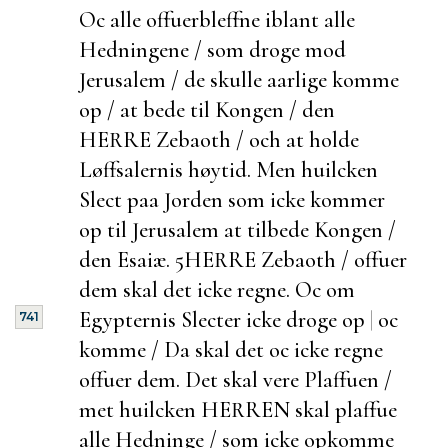
Oc alle
offuerbleffne iblant alle
Hedningene / som droge mod
Jerusalem / de skulle aarlige komme
op / at bede til Kongen / den
HERRE Zebaoth / och at holde
Løffsalernis høytid. Men
huilcken
Slect paa Jorden som icke kommer
op til Jerusalem at tilbede Kongen /
den
Esaiæ. 5
HERRE Zebaoth / offuer
dem skal det icke regne. Oc om
Egypternis Slecter icke droge op
|
oc
741
komme / Da skal det oc icke regne
offuer dem. Det skal vere Plaffuen /
met huilcken HERREN skal
plaffue
alle Hedninge / som icke opkomme