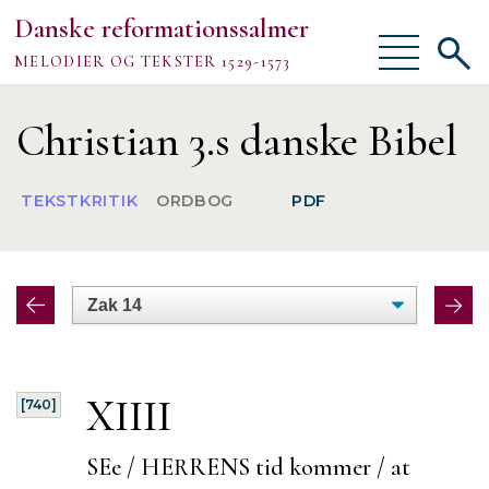
Danske reformationssalmer
Vis/skjul
Vis/sk
MELODIER OG TEKSTER 1529-1573
menu
søgef
Vejledning
Christian 3.s danske Bibel
Om
TEKSTKRITIK
ORDBOG
PDF
TEKSTER
MELODIER
FORSKNING
XIIII
[740]
SEe / HERRENS tid kommer / at