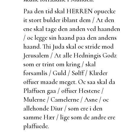
Paa den tid skal HERREN opuecke
it stort bulder iblant dem / At den
ene skal tage den anden ved haanden
/ oc legge sin haand paa den andens
haand. Thi Juda skal oc stride mod
Jerusalem / At alle Hedningis Godz
som er
trint om kring / skal
forsamlis / Guld / Sølff / Klæder
offuer maade meget. Oc saa skal da
Plaffuen gaa / offuer Hestene /
Mulerne / Camelerne /
Asne / oc
allehonde
Diur / som ere i den
samme Hær / lige som de andre ere
plaffuede.