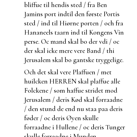
bliffue til hendis sted / fra Ben
Jamins port indtil den første Portis
sted / ind til Hiørne porten / och fra
Hananeels taarn ind til Kongens Vin
perse. Oc mand skal bo der vdi / oc
der skal icke mere vere Band / thi
Jerusalem skal bo
gantske tryggelige.
Och det skal vere
Plaffuen / met
huilcken HERREN skal
plaffue alle
Folckene / som haffue stridet mod
Jerusalem / deris Kød skal forraadne
/ den stund de end nu staa paa deris
føder / oc deris Øyen skulle
forraadne i Hullene / oc deris Tunger
skulle forraadne i Munden.