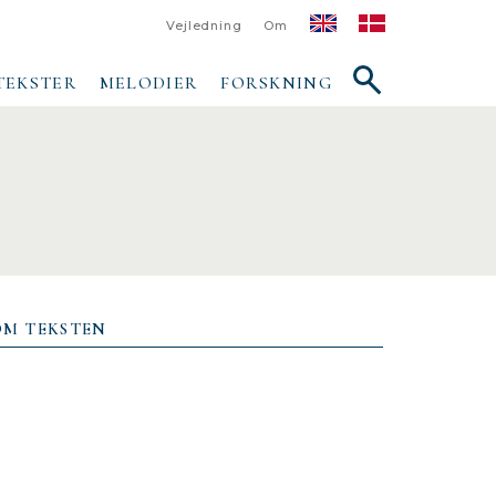
Vejledning
Om
Vis/skjul
TEKSTER
MELODIER
FORSKNING
søgefelt
OM TEKSTEN