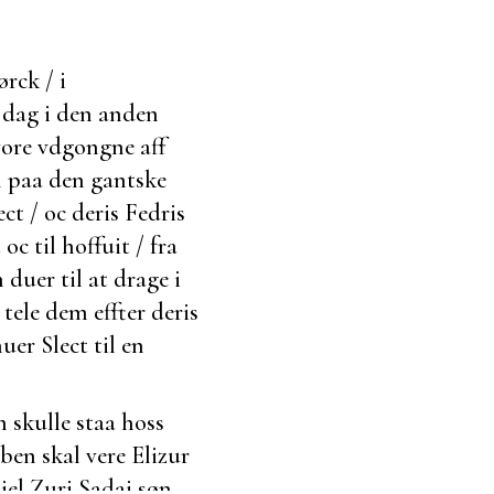
ørck / i
 dag i den anden
 vore vdgongne aff
n paa den
gantske
ct / oc deris Fedris
oc til hoffuit / fra
duer til at drage i
e
tele dem effter deris
huer Slect til en
 skulle staa hoss
en skal vere Elizur
iel Zuri Sadai søn.