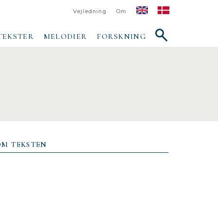
Vejledning
Om
Vis/skjul
TEKSTER
MELODIER
FORSKNING
søgefelt
OM TEKSTEN