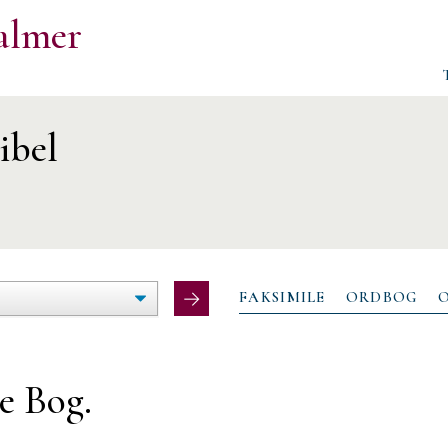
almer
ibel
ØG/FORMINDSK
LTEBREDDE
FAKSIMILE
ORDBOG
e Bog.