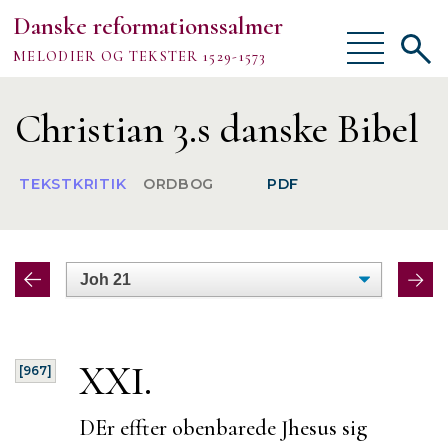
Danske reformationssalmer
Vis/skjul
Vis/sk
MELODIER OG TEKSTER 1529-1573
menu
søgef
Vejledning
Christian 3.s danske Bibel
Om
TEKSTKRITIK
ORDBOG
PDF
TEKSTER
MELODIER
FORSKNING
XXI.
[967]
DEr effter obenbarede Jhesus sig