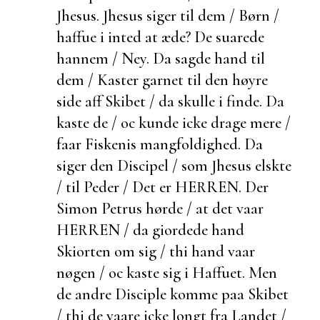
Jhesus. Jhesus siger til dem / Børn /
haffue i inted at æde? De suarede
hannem / Ney. Da sagde hand til
dem / Kaster garnet til den høyre
side aff Skibet / da skulle i finde. Da
kaste de / oc kunde icke drage mere /
faar Fiskenis mangfoldighed. Da
siger den Discipel / som Jhesus elskte
/ til Peder / Det er HERREN. Der
Simon Petrus hørde / at det vaar
HERREN / da giordede hand
Skiorten om sig / thi hand vaar
nøgen / oc kaste sig i Haffuet. Men
de andre Disciple komme paa Skibet
/ thi de vaare icke longt fra Landet /