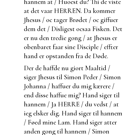
hannem at / Huo
est du? Thi de viste
at det vaar HERREN. Da kommer
Jhesus / oc tager Brødet / oc giffuer
dem det /
Disligest ocsaa Fisken. Det
er nu den tredie gong / at Jhesus er
obenbaret faar sine Disciple / effter
hand er opstanden fra de Døde.
Der de haffde nu giort Maaltid /
siger Jhesus til Simon Peder / Simon
Johanna / haffuer du mig kærere /
end disse haffue mig? Hand siger til
hannem / Ja HERRE / du vedst / at
ieg elsker dig. Hand siger til hannem
/ Føed mine Lam. Hand siger atter
anden gong til hannem / Simon