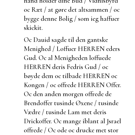
hand holder dine Bud /
Vidnisbyrd
oc Ræt / at gøre det altsammen / oc
bygge denne Bolig / som ieg haffuer
skickit.
Oc Dauid sagde til den
gantske
Menighed /
Loffuer HERREN eders
Gud. Oc al Menigheden
loffuede
HERREN deris Fedris Gud / oc
bøyde dem oc tilbade HERREN oc
Kongen / oc offrede HERREN Offer.
Oc den anden morgen offrede de
Brendoffer tusinde Øxene / tusinde
Vædre / tusinde Lam met deris
Drickoffer. Oc mange iblant al Jsrael
offrede / Oc
ode oc drucke met stor