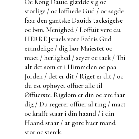
Oc Kong Dauid glædde sig oc
storlige / oc
loffuede Gud / oc sagde
faar den
gantske
Dauids tacksigelse
oc bøn.
Menighed /
Loffuit vere du
HERRE Jsraels vore Fedris Gud
euindelige / dig bør Maiestet oc
mact / herlighed / seyer oc tack / Thi
alt det som er i Himmelen oc paa
Jorden / det er dit / Riget er dit / oc
du
est ophøyet offuer alle til
Øffuerste. Rigdom er din oc ære faar
dig / Du regerer offuer al ting / mact
oc krafft staar i din haand / i din
Haand staar / at gøre huer mand
stor oc sterck.