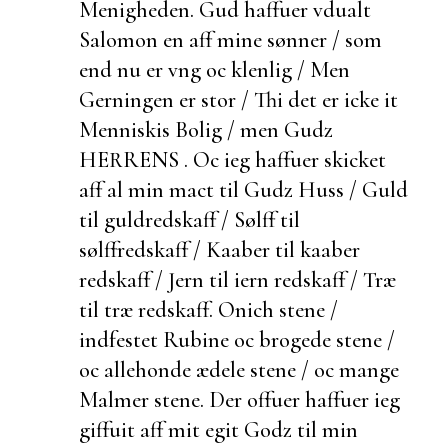
Menigheden. Gud haffuer vdualt
Salomon en aff mine sønner / som
end nu er vng oc klenlig / Men
Gerningen er stor / Thi det er icke it
Menniskis Bolig / men Gudz
HERRENS . Oc ieg haffuer skicket
aff al min mact til Gudz Huss / Guld
til guld
redskaff / Sølff til
sølffredskaff /
Kaaber til kaaber
redskaff / Jern til iern redskaff / Træ
til træ redskaff. Onich stene /
indfestet Rubine oc brogede stene /
oc
allehonde ædele stene / oc mange
Malmer stene. Der offuer haffuer ieg
giffuit aff mit egit Godz til min