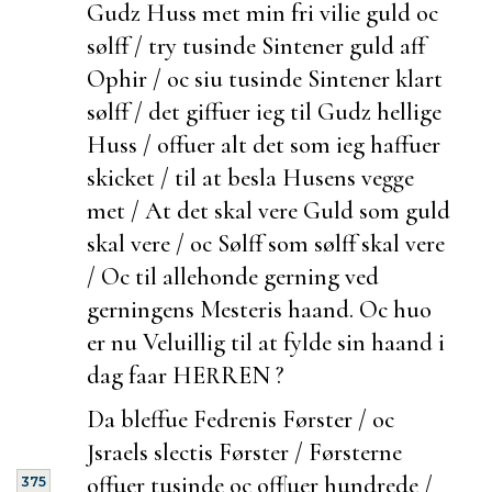
Gudz Huss met min fri vilie guld oc
sølff / try tusinde Sintener guld aff
Ophir / oc siu tusinde Sintener klart
sølff / det giffuer ieg til Gudz hellige
Huss / offuer alt det som ieg haffuer
skicket / til at besla Husens vegge
met / At det skal vere Guld som guld
skal vere / oc Sølff som sølff skal vere
/ Oc til allehonde gerning ved
gerningens Mesteris haand. Oc huo
er nu Veluillig til at fylde sin haand i
dag faar HERREN ?
Da bleffue Fedrenis Førster / oc
Jsraels slectis Førster / Førsterne
offuer tusinde oc off
|
uer hundrede /
375