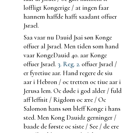
loffligt Kongerige / at ingen faar
hannem haffde hafft saadant offuer
Jsrael.
Saa vaar nu Dauid Jsai søn Konge
offuer al Jsrael. Men tiden som hand
vaar Konge
Dauid 40. aar Konge
offuer Jsrael.
3. Reg. 2.
offuer Jsrael /
er fyretiue aar. Hand regere de
siu
aar i Hebron / oc tretten oc
tiue aar i
Jerusa lem. Oc døde i god alder / fuld
aff
leffnit / Rigdom oc ære / Oc
Salomon hans søn bleff Konge i hans
sted. Men Kong Dauidz gerninger /
baade de første oc siste / See / de ere