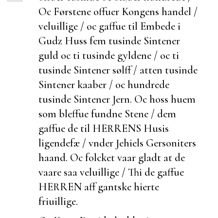
Oc Førstene offuer Kongens
handel /
veluillige / oc gaffue til Embede i
Gudz Huss fem tusinde Sintener
guld oc ti tusinde gyldene / oc ti
tusinde Sintener sølff / atten tusinde
Sintener
kaaber / oc hundrede
tusinde Sintener Jern. Oc hoss huem
som bleffue fundne Stene / dem
gaffue de til HERRENS Husis
ligendefæ / vnder Jehiels Gersoniters
haand. Oc folcket vaar gladt at de
vaare saa veluillige / Thi de gaffue
HERREN aff
gantske hierte
friuillige.