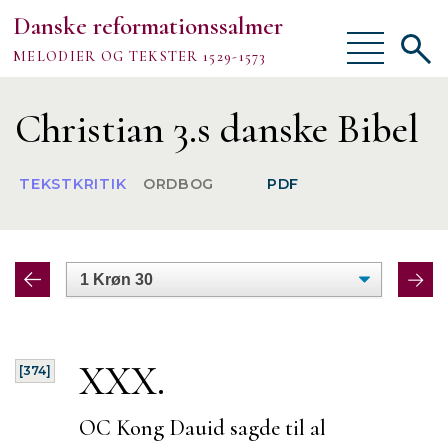
Danske reformationssalmer
Vis/skjul
Vis/sk
MELODIER OG TEKSTER 1529-1573
menu
søgef
Vejledning
Christian 3.s danske Bibel
Om
TEKSTKRITIK
ORDBOG
PDF
TEKSTER
MELODIER
FORSKNING
XXX.
[374]
OC Kong Dauid sagde til al