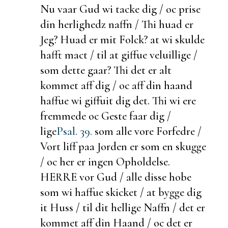
Nu vaar Gud wi tacke dig / oc prise
din herlighedz naffn / Thi huad er
Jeg? Huad er mit Folck? at wi skulde
hafft mact / til at giffue veluillige /
som dette gaar? Thi det er alt
kommet aff dig / oc aff din haand
haffue wi giffuit dig det. Thi wi ere
fremmede oc Geste faar dig /
lige
Psal. 39.
som alle vore Forfedre /
Vort liff paa Jorden er som en skugge
/ oc her er ingen Opholdelse.
HERRE vor Gud / alle disse hobe
som wi haffue skicket / at bygge dig
it Huss / til dit hellige Naffn / det er
kommet aff din Haand / oc det er