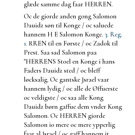
glæde samme dag faar HERREN.
Oc de giorde anden gong Salomon
Dauidz søn til Konge / oc
saluede
hannem H E
Salomon Konge.
3. Reg.
1.
RREN til en Første / oc Zadok til
Prest. Saa sad Salomon paa
"HERRENS Stoel en Konge i hans
Faders Dauidz sted / oc bleff
løcksalig. Oc
gantske Jsrael vaar
hannem lydig / oc alle de Øffuerste
oc veldigste / oc saa alle Kong
Dauidz børn gaffue dem vnder Kong
Salomon. Oc HERREN giorde
Salomon io mere oc mere ypperlig
faar al Jsrael / oc gaff hannem it