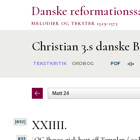
Danske reformationss
MELODIER OG TEKSTER 1529-1573
Christian 3.s danske B
FOR
TEKSTKRITIK
ORDBOG
PDF
SPA
XXIIII.
[892]
|
OC Jhesus gick bort aff Templen / oc 
893