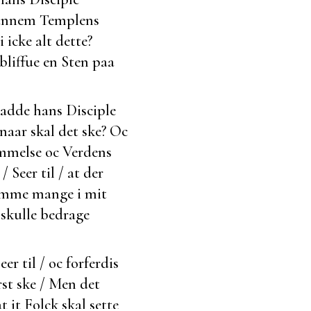
 hannem Templens
 icke alt dette?
 bliffue en Sten paa
aadde hans Disciple
 naar skal det ske? Oc
mmelse oc Verdens
 Seer til / at der
komme mange i mit
e skulle bedrage
er til / oc forferdis
st ske / Men det
t it Folck skal sette