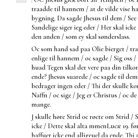
traadde til hannem / at de vilde vise
bygning. Da sagde Jhesus til dem / See i
Sandelige siger ieg eder / Her skal icke
den anden / som ey skal sønderslass.
Oc som hand sad paa Olie bierget / tr
enlige til hannem / oc sagde / Sig oss /
huad
Tegen skal der vere paa din
tilko
ende? Jhesus suarede / oc sagde til dem /
bedrager ingen eder / Thi der skulle 
Naffn / oc sige / Jeg er Christus / oc d
mange.
J skulle høre Strid oc røcte om Strid / Se
icke / Dette skal alta mmen
Lucæ 19.
før
haffuer icke end alligeuel da ende. Thi a