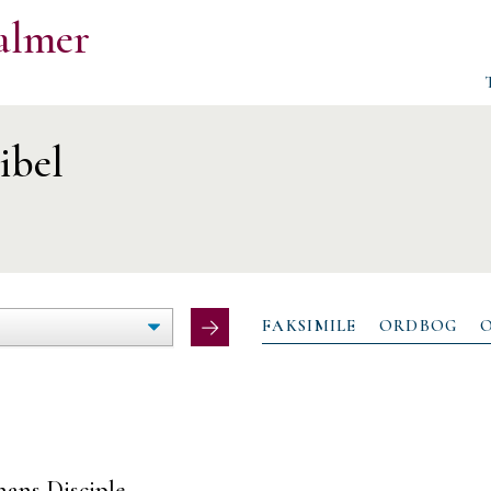
almer
ibel
ØG/FORMINDSK
LTEBREDDE
FAKSIMILE
ORDBOG
hans Disciple