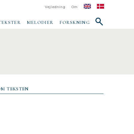
Vejledning
Om
Vis/skjul
TEKSTER
MELODIER
FORSKNING
søgefelt
OM TEKSTEN