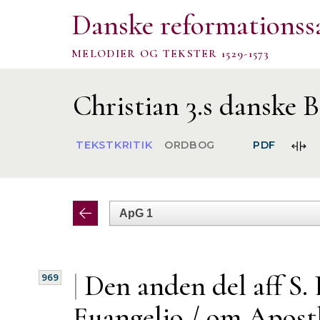
Danske reformationss
MELODIER OG TEKSTER 1529-1573
Christian 3.s danske B
FOR
TEKSTKRITIK
ORDBOG
PDF
SPA
|
Den anden del aff S.
969
Euangelio / om Apost