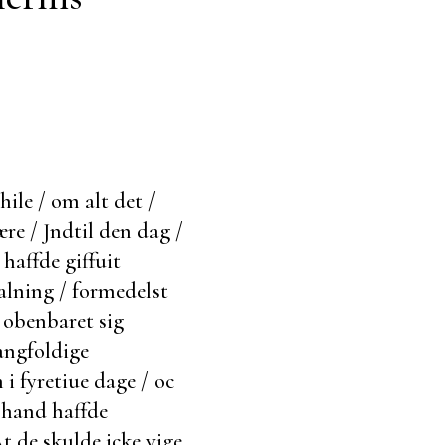
hile / om alt det /
ære / Jndtil den dag /
haffde giffuit
alning / formedelst
 obenbaret sig
mangfoldige
 i fyretiue dage / oc
 hand haffde
 de skulde icke vige