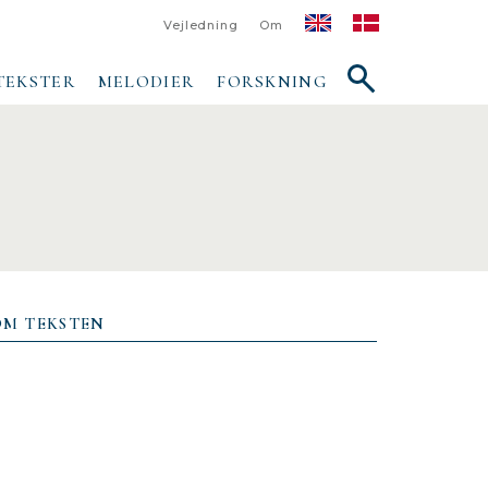
Vejledning
Om
Vis/skjul
TEKSTER
MELODIER
FORSKNING
søgefelt
OM TEKSTEN