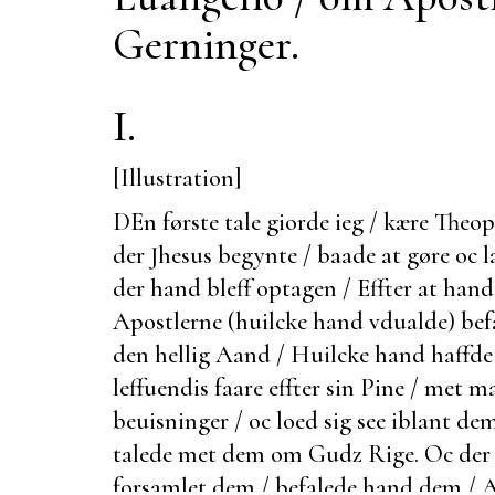
Gerninger.
I.
[Illustration]
DEn første tale giorde ieg / kære Theop
der Jhesus begynte / baade at gøre oc l
der hand bleff optagen / Effter at hand 
Apostlerne (huilcke hand vdualde) bef
den hellig Aand / Huilcke hand haffde
leffuendis faare effter sin Pine / met 
beuisninger / oc loed sig see iblant dem
talede met dem om Gudz Rige. Oc
der
forsamlet dem / befalede hand dem / At