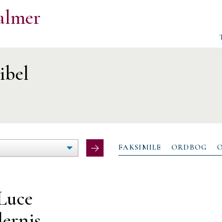
almer
ibel
ØG/FORMINDSK
LTEBREDDE
FAKSIMILE
ORDBOG
 Luce
lernis