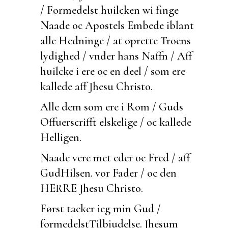
/ Formedelst huilcken wi
finge
Naade oc Apostels Embede iblant
alle Hedninge / at oprette Troens
lydighed / vnder hans Naffn / Aff
huilcke i ere oc en deel / som ere
kallede aff Jhesu Christo.
Alle dem som ere i Rom / Guds
Offuerscrifft
elskelige / oc kallede
Helligen.
Naade vere met eder oc Fred / aff
Gud
Hilsen.
vor Fader / oc den
HERRE Jhesu Christo.
Først tacker ieg min Gud /
formedelst
Tilbiudelse.
Jhesum