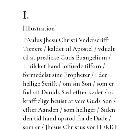
I.
[Illustration]
PAulus Jhesu Christi
Vnderscrifft.
Tienere / kaldet til Apostel / vdualt
til at predicke Guds Euangelium /
Huilcket hand loffuede
tilforn /
formedelst sine Propheter / i den
hellige Scrifft / om sin Søn / som er
fød aff Dauids Sæd effter kødet / oc
krafftelige beuist at vere Guds Søn /
effter Aanden / som helliger / Siden
den tid hand opstod fra de Døde /
som er / Jhesus Christus vor HERRE