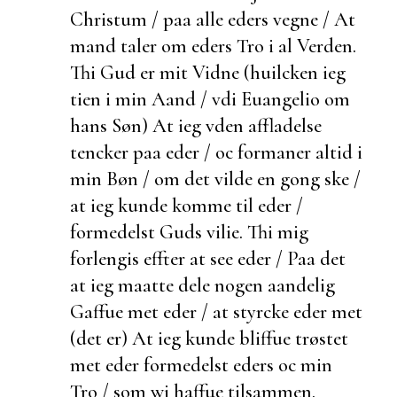
Christum / paa alle eders vegne / At
mand taler om eders Tro i al Verden.
Thi Gud er mit Vidne (huilcken ieg
tien i min Aand / vdi Euangelio om
hans Søn) At ieg vden
affladelse
tencker paa eder / oc formaner altid i
min Bøn / om det vilde en gong ske /
at ieg kunde komme til eder /
formedelst Guds vilie. Thi mig
forlengis effter at see eder / Paa det
at ieg maatte dele nogen aandelig
Gaffue met eder / at styrcke eder met
(det er) At ieg kunde bliffue trøstet
met eder formedelst eders oc min
Tro / som wi haffue tilsammen.