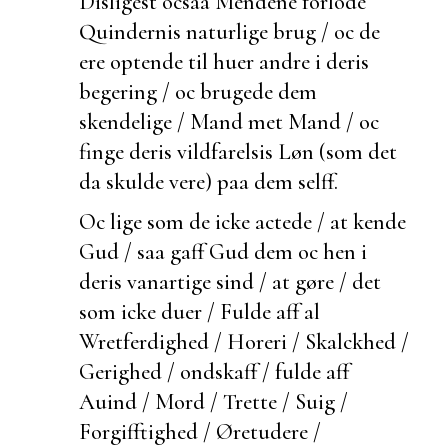
Disligest ocsaa Mendene forlode
Quindernis naturlige brug / oc de
ere optende til
huer andre i deris
begering / oc brugede dem
skendelige / Mand met Mand / oc
finge deris vildfarelsis Løn (som det
da skulde vere) paa dem selff.
Oc lige som de icke actede / at kende
Gud / saa gaff Gud dem oc hen i
deris
vanartige sind / at gøre / det
som icke duer / Fulde aff al
Wretferdighed / Horeri /
Skalckhed /
Gerighed / ondskaff / fulde aff
Auind / Mord /
Trette / Suig /
Forgifftighed / Øretudere /