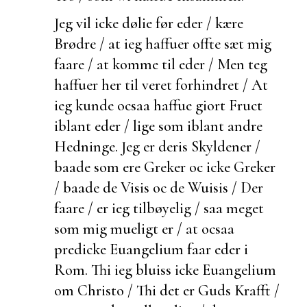
Jeg vil icke
dølie før eder / kære
Brødre / at ieg haffuer offte sæt mig
faare / at komme til eder / Men teg
haffuer her til veret forhindret / At
ieg kunde ocsaa haffue giort Fruct
iblant eder / lige som iblant andre
Hedninge. Jeg er deris Skyldener /
baade som ere Greker oc icke Greker
/ baade de Visis oc de Wuisis / Der
faare / er ieg tilbøyelig / saa meget
som mig mueligt er / at ocsaa
predicke Euangelium faar eder i
Rom. Thi ieg
bluiss icke Euangelium
om Christo / Thi det er Guds Krafft /