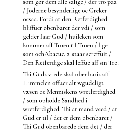
som gør dem alle salige / der tro paa
/ Jøderne besynderlige oc Greker
ocsaa. Fordi at den Retferdighed
bliffuer obenbaret der vdi / som
gelder faar Gud / huilcken som
kommer aff Troen til Troen / lige
som och
Abacuc. 2.
staar screffuit /
Den Retferdige skal leffue aff sin Tro.
Thi Guds vrede skal obenbaris aff
Himmelen offuer alt wgudeligt
væsen oc Menniskens wretferdighed
/ som opholde Sandhed i
wretferdighed. Thi at mand veed / at
Gud er til / det er dem obenbaret /
Thi Gud obenbarede dem det / der