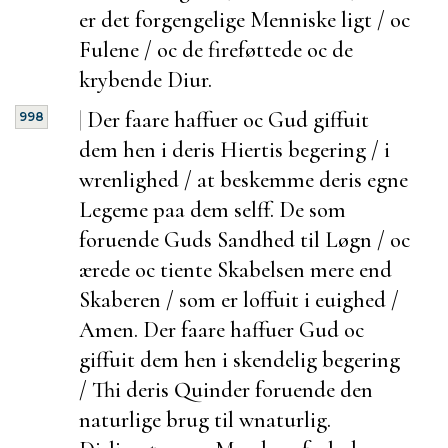
er det forgengelige Menniske ligt / oc
Fulene / oc de fireføttede oc de
krybende Diur.
|
Der faare haffuer oc Gud giffuit
998
dem hen i deris Hiertis begering / i
wrenlighed / at beskemme deris egne
Legeme paa dem selff. De som
foruende Guds Sandhed til Løgn / oc
ærede oc tiente Skabelsen mere end
Skaberen / som er
loffuit i euighed /
Amen. Der faare haffuer Gud oc
giffuit dem hen i
skendelig begering
/ Thi deris Quinder
foruende den
naturlige brug til wnaturlig.