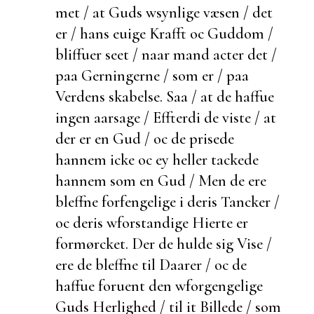
met / at Guds wsynlige væsen / det
er / hans euige Krafft oc Guddom /
bliffuer seet / naar mand acter det /
paa Gerningerne / som er / paa
Verdens skabelse. Saa / at de haffue
ingen aarsage /
Effterdi de viste / at
der er en Gud / oc de prisede
hannem icke oc ey heller tackede
hannem som en Gud / Men de ere
bleffne
forfengelige i deris Tancker /
oc deris wforstandige Hierte er
formørcket.
Der de
hulde sig Vise /
ere de bleffne til Daarer / oc de
haffue foruent den wforgengelige
Guds Herlighed / til it Billede / som