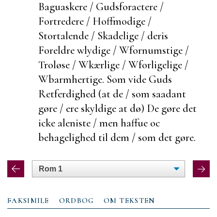
Baguaskere / Gudsforactere /
Fortredere / Hoffmodige /
Stortalende / Skadelige / deris
Foreldre wlydige / Wfornumstige /
Troløse / Wkærlige / Wforligelige /
Wbarmhertige. Som vide Guds
Retferdighed (at de / som saadant
gøre / ere skyldige at dø) De gøre det
icke
aleniste / men haffue oc
behagelighed til dem / som det gøre.
FAKSIMILE
ORDBOG
OM TEKSTEN