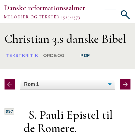
Danske reformationssalmer
Vis/skjul
Vis/sk
MELODIER OG TEKSTER 1529-1573
menu
søgef
Vejledning
Christian 3.s danske Bibel
Om
TEKSTKRITIK
ORDBOG
PDF
TEKSTER
MELODIER
FORSKNING
|
S. Pauli
Epistel til
997
de Romere.