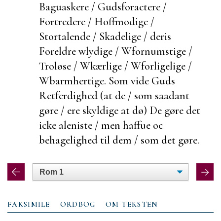
Baguaskere / Gudsforactere /
Fortredere / Hoffmodige /
Stortalende / Skadelige / deris
Foreldre wlydige / Wfornumstige /
Troløse / Wkærlige / Wforligelige /
Wbarmhertige. Som vide Guds
Retferdighed (at de / som saadant
gøre / ere skyldige at dø) De gøre det
icke
aleniste / men haffue oc
behagelighed til dem / som det gøre.
FAKSIMILE
ORDBOG
OM TEKSTEN