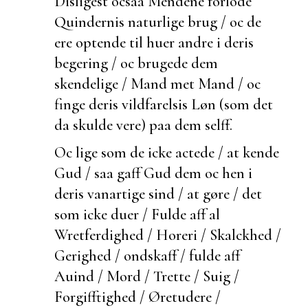
Disligest ocsaa Mendene forlode
Quindernis naturlige brug / oc de
ere optende til
huer andre i deris
begering / oc brugede dem
skendelige / Mand met Mand / oc
finge deris vildfarelsis Løn (som det
da skulde vere) paa dem selff.
Oc lige som de icke actede / at kende
Gud / saa gaff Gud dem oc hen i
deris
vanartige sind / at gøre / det
som icke duer / Fulde aff al
Wretferdighed / Horeri /
Skalckhed /
Gerighed / ondskaff / fulde aff
Auind / Mord /
Trette / Suig /
Forgifftighed / Øretudere /