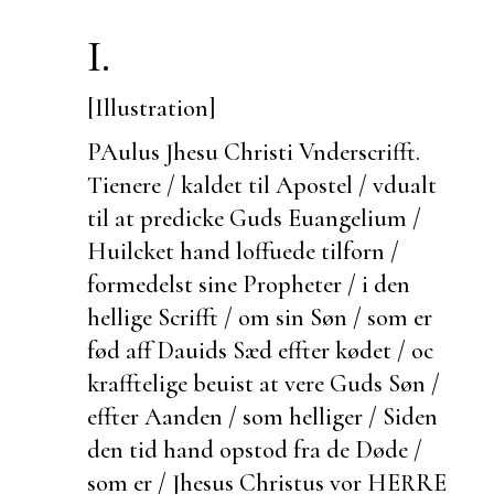
I.
[Illustration]
PAulus Jhesu Christi
Vnderscrifft.
Tienere / kaldet til Apostel / vdualt
til at predicke Guds Euangelium /
Huilcket hand loffuede
tilforn /
formedelst sine Propheter / i den
hellige Scrifft / om sin Søn / som er
fød aff Dauids Sæd effter kødet / oc
krafftelige beuist at vere Guds Søn /
effter Aanden / som helliger / Siden
den tid hand opstod fra de Døde /
som er / Jhesus Christus vor HERRE