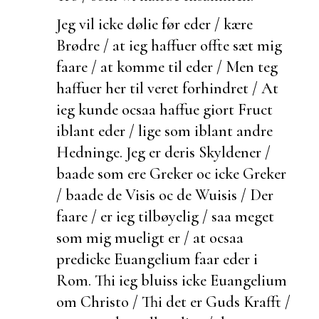
Jeg vil icke
dølie før eder / kære
Brødre / at ieg haffuer offte sæt mig
faare / at komme til eder / Men teg
haffuer her til veret forhindret / At
ieg kunde ocsaa haffue giort Fruct
iblant eder / lige som iblant andre
Hedninge. Jeg er deris Skyldener /
baade som ere Greker oc icke Greker
/ baade de Visis oc de Wuisis / Der
faare / er ieg tilbøyelig / saa meget
som mig mueligt er / at ocsaa
predicke Euangelium faar eder i
Rom. Thi ieg
bluiss icke Euangelium
om Christo / Thi det er Guds Krafft /