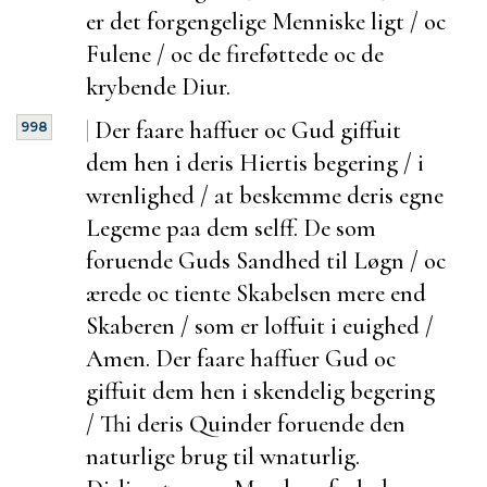
er det forgengelige Menniske ligt / oc
Fulene / oc de fireføttede oc de
krybende Diur.
|
Der faare haffuer oc Gud giffuit
998
dem hen i deris Hiertis begering / i
wrenlighed / at beskemme deris egne
Legeme paa dem selff. De som
foruende Guds Sandhed til Løgn / oc
ærede oc tiente Skabelsen mere end
Skaberen / som er
loffuit i euighed /
Amen. Der faare haffuer Gud oc
giffuit dem hen i
skendelig begering
/ Thi deris Quinder
foruende den
naturlige brug til wnaturlig.