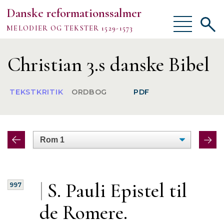
Danske reformationssalmer
Vis/skjul
Vis/sk
MELODIER OG TEKSTER 1529-1573
menu
søgef
Vejledning
Christian 3.s danske Bibel
Om
TEKSTKRITIK
ORDBOG
PDF
TEKSTER
MELODIER
FORSKNING
|
S. Pauli
Epistel til
997
de Romere.