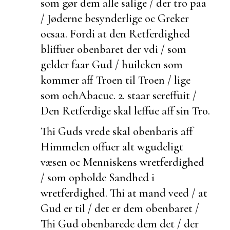
som gør dem alle salige / der tro paa
/ Jøderne besynderlige oc Greker
ocsaa. Fordi at den Retferdighed
bliffuer obenbaret der vdi / som
gelder faar Gud / huilcken som
kommer aff Troen til Troen / lige
som och
Abacuc. 2.
staar screffuit /
Den Retferdige skal leffue aff sin Tro.
Thi Guds vrede skal obenbaris aff
Himmelen offuer alt wgudeligt
væsen oc Menniskens wretferdighed
/ som opholde Sandhed i
wretferdighed. Thi at mand veed / at
Gud er til / det er dem obenbaret /
Thi Gud obenbarede dem det / der