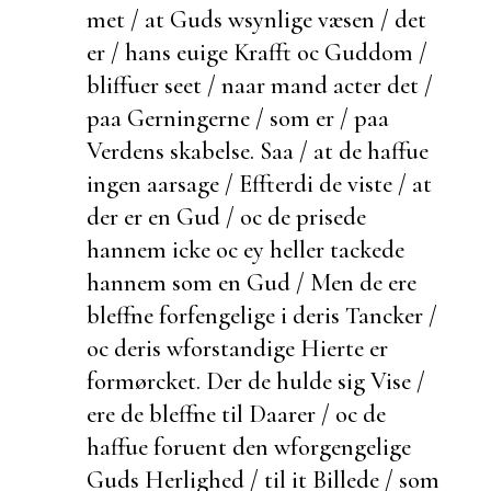
met / at Guds wsynlige væsen / det
er / hans euige Krafft oc Guddom /
bliffuer seet / naar mand acter det /
paa Gerningerne / som er / paa
Verdens skabelse. Saa / at de haffue
ingen aarsage /
Effterdi de viste / at
der er en Gud / oc de prisede
hannem icke oc ey heller tackede
hannem som en Gud / Men de ere
bleffne
forfengelige i deris Tancker /
oc deris wforstandige Hierte er
formørcket.
Der de
hulde sig Vise /
ere de bleffne til Daarer / oc de
haffue foruent den wforgengelige
Guds Herlighed / til it Billede / som