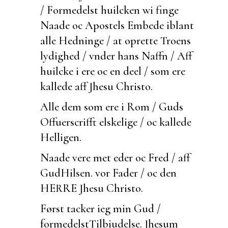
/ Formedelst huilcken wi
finge
Naade oc Apostels Embede iblant
alle Hedninge / at oprette Troens
lydighed / vnder hans Naffn / Aff
huilcke i ere oc en deel / som ere
kallede aff Jhesu Christo.
Alle dem som ere i Rom / Guds
Offuerscrifft
elskelige / oc kallede
Helligen.
Naade vere met eder oc Fred / aff
Gud
Hilsen.
vor Fader / oc den
HERRE Jhesu Christo.
Først tacker ieg min Gud /
formedelst
Tilbiudelse.
Jhesum