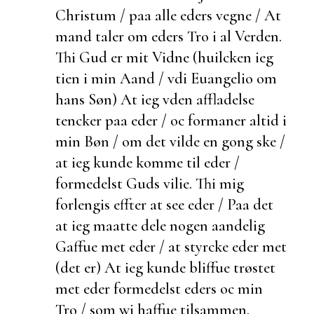
Christum / paa alle eders vegne / At
mand taler om eders Tro i al Verden.
Thi Gud er mit Vidne (huilcken ieg
tien i min Aand / vdi Euangelio om
hans Søn) At ieg vden
affladelse
tencker paa eder / oc formaner altid i
min Bøn / om det vilde en gong ske /
at ieg kunde komme til eder /
formedelst Guds vilie. Thi mig
forlengis effter at see eder / Paa det
at ieg maatte dele nogen aandelig
Gaffue met eder / at styrcke eder met
(det er) At ieg kunde bliffue trøstet
met eder formedelst eders oc min
Tro / som wi haffue tilsammen.