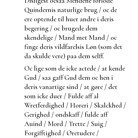
Disligest ocsaa Mendene forlode
Quindernis naturlige brug / oc de
ere optende til
huer andre i deris
begering / oc brugede dem
skendelige / Mand met Mand / oc
finge deris vildfarelsis Løn (som det
da skulde vere) paa dem selff.
Oc lige som de icke actede / at kende
Gud / saa gaff Gud dem oc hen i
deris
vanartige sind / at gøre / det
som icke duer / Fulde aff al
Wretferdighed / Horeri /
Skalckhed /
Gerighed / ondskaff / fulde aff
Auind / Mord /
Trette / Suig /
Forgifftighed / Øretudere /