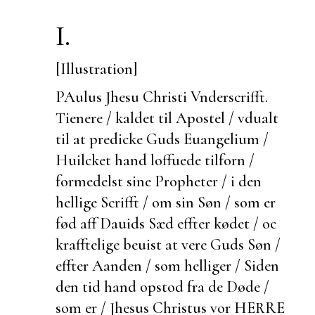
I.
[Illustration]
PAulus Jhesu Christi
Vnderscrifft.
Tienere / kaldet til Apostel / vdualt
til at predicke Guds Euangelium /
Huilcket hand loffuede
tilforn /
formedelst sine Propheter / i den
hellige Scrifft / om sin Søn / som er
fød aff Dauids Sæd effter kødet / oc
krafftelige beuist at vere Guds Søn /
effter Aanden / som helliger / Siden
den tid hand opstod fra de Døde /
som er / Jhesus Christus vor HERRE