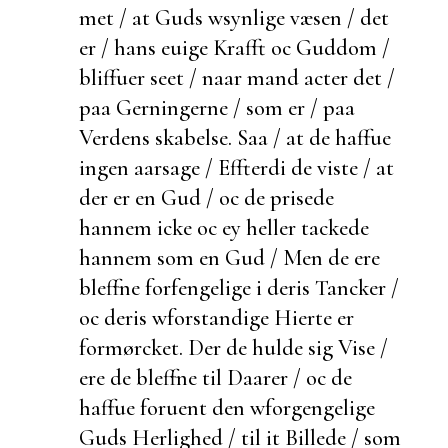
met / at Guds wsynlige væsen / det
er / hans euige Krafft oc Guddom /
bliffuer seet / naar mand acter det /
paa Gerningerne / som er / paa
Verdens skabelse. Saa / at de haffue
ingen aarsage /
Effterdi de viste / at
der er en Gud / oc de prisede
hannem icke oc ey heller tackede
hannem som en Gud / Men de ere
bleffne
forfengelige i deris Tancker /
oc deris wforstandige Hierte er
formørcket.
Der de
hulde sig Vise /
ere de bleffne til Daarer / oc de
haffue foruent den wforgengelige
Guds Herlighed / til it Billede / som