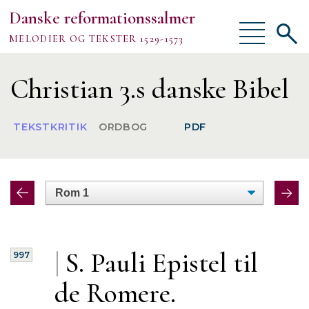
Danske reformationssalmer
Vis/skjul
Vis/sk
MELODIER OG TEKSTER 1529-1573
menu
søgef
Vejledning
Christian 3.s danske Bibel
Om
TEKSTKRITIK
ORDBOG
PDF
TEKSTER
MELODIER
FORSKNING
|
S. Pauli
Epistel til
997
de Romere.