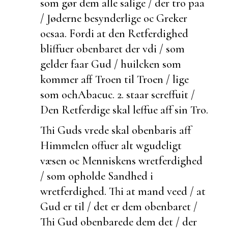
som gør dem alle salige / der tro paa
/ Jøderne besynderlige oc Greker
ocsaa. Fordi at den Retferdighed
bliffuer obenbaret der vdi / som
gelder faar Gud / huilcken som
kommer aff Troen til Troen / lige
som och
Abacuc. 2.
staar screffuit /
Den Retferdige skal leffue aff sin Tro.
Thi Guds vrede skal obenbaris aff
Himmelen offuer alt wgudeligt
væsen oc Menniskens wretferdighed
/ som opholde Sandhed i
wretferdighed. Thi at mand veed / at
Gud er til / det er dem obenbaret /
Thi Gud obenbarede dem det / der