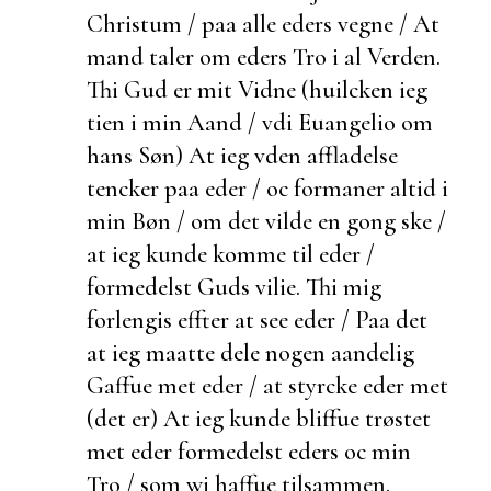
Christum / paa alle eders vegne / At
mand taler om eders Tro i al Verden.
Thi Gud er mit Vidne (huilcken ieg
tien i min Aand / vdi Euangelio om
hans Søn) At ieg vden
affladelse
tencker paa eder / oc formaner altid i
min Bøn / om det vilde en gong ske /
at ieg kunde komme til eder /
formedelst Guds vilie. Thi mig
forlengis effter at see eder / Paa det
at ieg maatte dele nogen aandelig
Gaffue met eder / at styrcke eder met
(det er) At ieg kunde bliffue trøstet
met eder formedelst eders oc min
Tro / som wi haffue tilsammen.