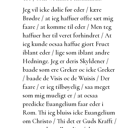
Jeg vil icke
dølie før eder / kære
Brødre / at ieg haffuer offte sæt mig
faare / at komme til eder / Men teg
haffuer her til veret forhindret / At
ieg kunde ocsaa haffue giort Fruct
iblant eder / lige som iblant andre
Hedninge. Jeg er deris Skyldener /
baade som ere Greker oc icke Greker
/ baade de Visis oc de Wuisis / Der
faare / er ieg tilbøyelig / saa meget
som mig mueligt er / at ocsaa
predicke Euangelium faar eder i
Rom. Thi ieg
bluiss icke Euangelium
om Christo / Thi det er Guds Krafft /