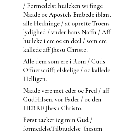
/ Formedelst huilcken wi
finge
Naade oc Apostels Embede iblant
alle Hedninge / at oprette Troens
lydighed / vnder hans Naffn / Aff
huilcke i ere oc en deel / som ere
kallede aff Jhesu Christo.
Alle dem som ere i Rom / Guds
Offuerscrifft
elskelige / oc kallede
Helligen.
Naade vere met eder oc Fred / aff
Gud
Hilsen.
vor Fader / oc den
HERRE Jhesu Christo.
Først tacker ieg min Gud /
formedelst
Tilbiudelse.
Jhesum