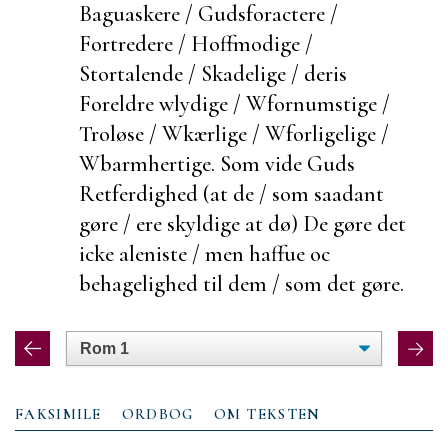
Baguaskere / Gudsforactere /
Fortredere / Hoffmodige /
Stortalende / Skadelige / deris
Foreldre wlydige / Wfornumstige /
Troløse / Wkærlige / Wforligelige /
Wbarmhertige. Som vide Guds
Retferdighed (at de / som saadant
gøre / ere skyldige at dø) De gøre det
icke
aleniste / men haffue oc
behagelighed til dem / som det gøre.
FAKSIMILE
ORDBOG
OM TEKSTEN