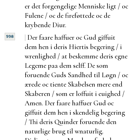
er det forgengelige Menniske ligt / oc
Fulene / oc de fireføttede oc de
krybende Diur.
|
Der faare haffuer oc Gud giffuit
998
dem hen i deris Hiertis begering / i
wrenlighed / at beskemme deris egne
Legeme paa dem selff. De som
foruende Guds Sandhed til Løgn / oc
ærede oc tiente Skabelsen mere end
Skaberen / som er
loffuit i euighed /
Amen. Der faare haffuer Gud oc
giffuit dem hen i
skendelig begering
/ Thi deris Quinder
foruende den
naturlige brug til wnaturlig.