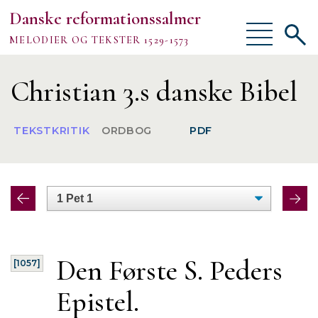
Danske reformationssalmer
Vis/skjul
Vis/sk
MELODIER OG TEKSTER 1529-1573
menu
søgef
Vejledning
Christian 3.s danske Bibel
Om
TEKSTKRITIK
ORDBOG
PDF
TEKSTER
MELODIER
FORSKNING
Den Første S. Peders
[1057]
Epistel.