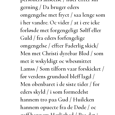
gerning / Da bruger eders
omgengelse met fryct / saa lenge som
i her vandre. Oc vider / at i ere icke
forløsde met forgengeligt Sølff eller
Guld / fra eders
forfengelige
omgengelse / effter Faderlig
skick/
Men met Christi dyrebar Blod / som
met it wskyldigt oc wbesmittet
Lamss / Som
tilforn vaar
forskicket /
før verdens grunduol bleff lagd /
Men obenbaret i de siste tider / for
eders skyld / i som formedelst
hannem tro paa Gud / Huilcken
hannem opuecte fra de Døde / oc
gaff hannem Herlighed / Paa det i