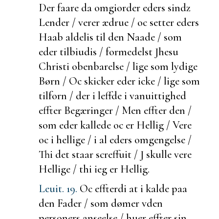
Der faare da
omgiorder eders sindz
Lender / verer ædrue / oc setter eders
Haab aldelis til den Naade / som
eder tilbiudis / formedelst Jhesu
Christi obenbarelse / lige som lydige
Børn / Oc
skicker eder icke / lige som
tilforn / der i leffde i vanuittighed
effter Begæringer / Men effter den /
som eder kallede oc er Hellig / Vere
oc i hellige / i al eders omgengelse /
Thi det staar screffuit / J skulle vere
Hellige / thi ieg er Hellig.
Leuit. 19.
Oc
effterdi at i kalde paa
den Fader / som dømer vden
personers anseelse / huer effter sin