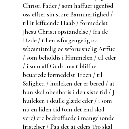
Christi Fader / som haffuer igenfød
oss effter sin store Barmhertighed /
til it leffuende Haab / formedelst
Jhesu Christi opstandelse / fra de
Døde / til en wforgengelig oc
wbesmittelig oc wforuisnelig Arffue
/ som beholdis i Himmelen / til eder
/ i som aff Guds mact bliffue
beuarede formedelst Troen / til
Salighed / huilcken der er
bered / at
hun skal obenbaris i den siste tid / J
huilcken i skulle glæde eder / i som
nu en liden tid (om det end skal
vere) ere bedrøffuede i mangehonde
fristelser / Paa det at eders Tro skal