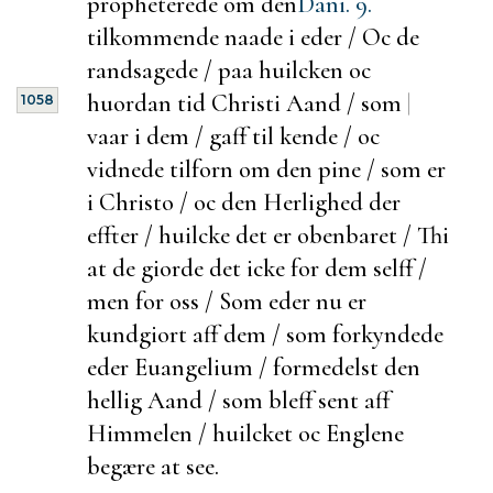
propheterede om den
Dani. 9.
tilkommende naade i eder / Oc de
randsagede / paa huilcken oc
huordan tid Christi Aand / som
|
1058
vaar i dem / gaff til kende / oc
vidnede
tilforn om den pine / som er
i Christo / oc den Herlighed der
effter / huilcke det er obenbaret / Thi
at de giorde det icke for dem selff /
men for oss / Som eder nu er
kundgiort aff dem / som forkyndede
eder Euangelium / formedelst den
hellig Aand / som bleff sent aff
Himmelen / huilcket oc Englene
begære at see.