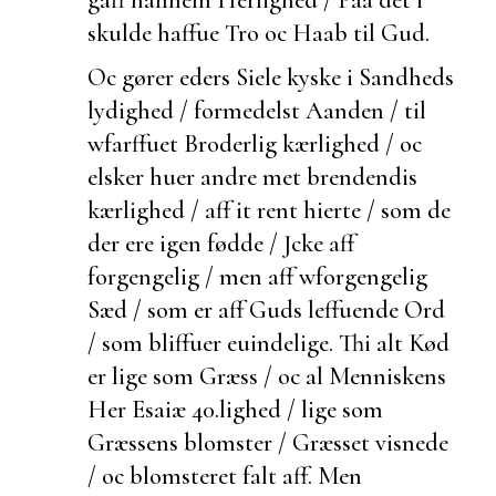
skulde haffue Tro oc Haab til Gud.
Oc gører eders Siele kyske i Sandheds
lydighed / formedelst Aanden / til
wfarffuet Broderlig kærlighed / oc
elsker
huer andre met brendendis
kærlighed / aff it rent hierte / som de
der ere igen fødde / Jcke aff
forgengelig / men aff wforgengelig
Sæd / som er aff Guds leffuende Ord
/ som bliffuer
euindelige. Thi alt Kød
er lige som Græss / oc al Menniskens
Her
Esaiæ 40.
lighed / lige som
Græssens blomster / Græsset visnede
/ oc blomsteret falt aff. Men