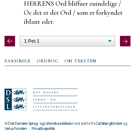
HERRENS Ord bliffuer
euindelige /
Oc det er det Ord / som er forkyndet
iblant eder.
FAKSIMILE
ORDBOG
OM TEKSTEN
©
Det Danske Sprog- og Litteraturselskab
med støtte fra
Carlsbergfondet
og
Velux Fonden
•
Privatlivspolitik