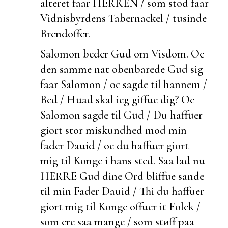
alteret faar HERREN / som stod faar
Vidnisbyrdens Tabernackel / tusinde
Brendoffer.
Salomon beder Gud om Visdom.
Oc
den samme nat obenbarede Gud sig
faar Salomon / oc sagde til hannem /
Bed / Huad skal ieg giffue dig? Oc
Salomon sagde til Gud / Du haffuer
giort stor miskundhed mod min
fader Dauid / oc du haffuer giort
mig til Konge i hans sted. Saa lad nu
HERRE Gud dine Ord bliffue sande
til min Fader Dauid / Thi du haffuer
giort mig til Konge offuer it Folck /
som ere saa mange / som støff paa