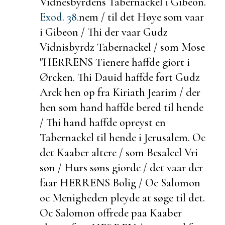
Vidnesbyrdens
Tabernackel i Gibeon.
Exod. 38.
nem / til det Høye som vaar
i Gibeon / Thi der vaar Gudz
Vidnisbyrdz Tabernackel / som Mose
"HERRENS Tienere haffde giort i
Ørcken. Thi Dauid haffde ført Gudz
Arck hen op fra Kiriath Jearim / der
hen som hand haffde
bered til hende
/ Thi hand haffde opreyst en
Tabernackel til hende i Jerusalem. Oc
det Kaaber altere / som Besaleel Vri
søn / Hurs søns giorde / det vaar der
faar HERRENS Bolig / Oc Salomon
oc Menigheden pleyde at søge til det.
Oc Salomon offrede paa
Kaaber