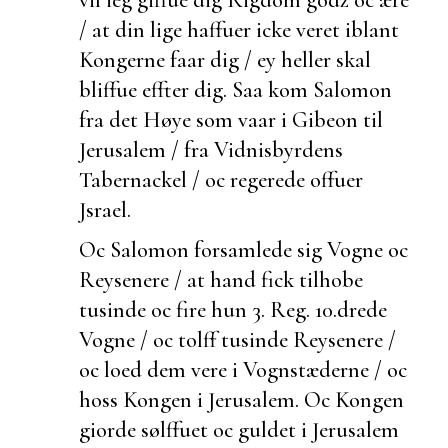
/ at din lige haffuer icke veret iblant
Kongerne faar dig / ey heller skal
bliffue effter dig. Saa kom Salomon
fra det Høye som vaar i Gibeon til
Jerusalem / fra Vidnisbyrdens
Tabernackel / oc regerede offuer
Jsrael.
Oc Salomon forsamlede sig Vogne oc
Reysenere / at hand fick tilhobe
tusinde oc fire hun
3. Reg. 10.
drede
Vogne / oc tolff tusinde
Reysenere /
oc loed dem vere i Vognstæderne / oc
hoss Kongen i Jerusalem. Oc Kongen
giorde sølffuet oc guldet i Jerusalem