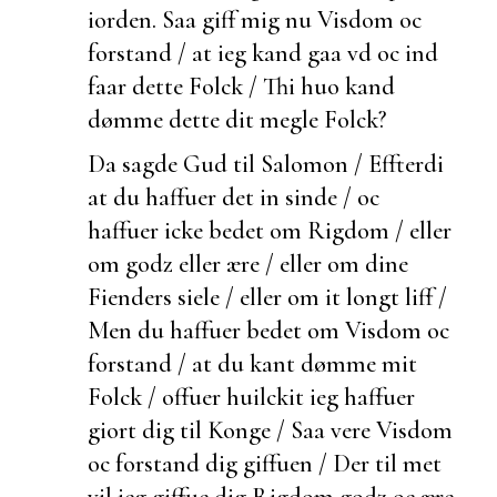
iorden. Saa giff mig nu Visdom oc
forstand / at ieg kand gaa vd oc ind
faar dette Folck / Thi huo kand
dømme dette dit
megle Folck?
Da sagde Gud til Salomon /
Effterdi
at du haffuer det in sinde / oc
haffuer icke bedet om Rigdom / eller
om godz eller ære / eller om dine
Fienders siele / eller om it longt liff /
Men du haffuer bedet om Visdom oc
forstand / at du kant dømme mit
Folck / offuer huilckit ieg haffuer
giort dig til Konge / Saa vere Visdom
oc forstand dig giffuen / Der til met
vil ieg giffue dig Rigdom godz oc ære