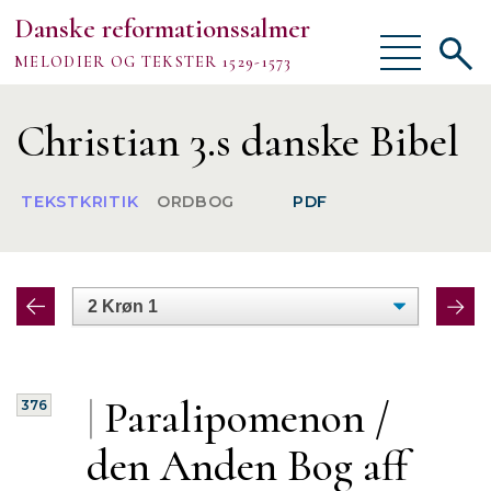
Danske reformationssalmer
Vis/skjul
Vis/sk
MELODIER OG TEKSTER 1529-1573
menu
søgef
Vejledning
Christian 3.s danske Bibel
Om
TEKSTKRITIK
ORDBOG
PDF
TEKSTER
MELODIER
FORSKNING
|
Paralipomenon /
376
den Anden Bog aff