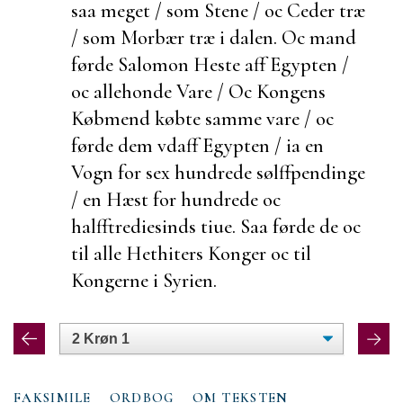
saa meget / som Stene / oc Ceder træ
/ som Morbær træ i dalen. Oc mand
førde Salomon Heste aff Egypten /
oc
allehonde Vare / Oc Kongens
Købmend købte samme vare / oc
førde dem vdaff Egypten / ia en
Vogn for sex hundrede sølffpendinge
/ en Hæst for hundrede oc
halfftrediesinds tiue. Saa førde de oc
til alle Hethiters Konger oc til
Kongerne i Syrien.
FAKSIMILE
ORDBOG
OM TEKSTEN