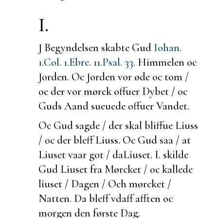
I.
J Begyndelsen skabte Gud
Iohan.
1.
Col. 1.
Ebre. 11.
Psal. 33.
Himmelen oc
Jorden. Oc Jorden vor øde oc tom /
oc der vor mørck offuer Dybet / oc
Guds Aand sueuede offuer Vandet.
Oc Gud sagde / der skal bliffue
Liuss
/ oc der bleff Liuss. Oc Gud saa / at
Liuset vaar got / da
Liuset. I.
skilde
Gud Liuset fra Mørcket / oc kallede
liuset / Dagen / Och mørcket /
Natten. Da bleff vdaff afften oc
morgen den første Dag.