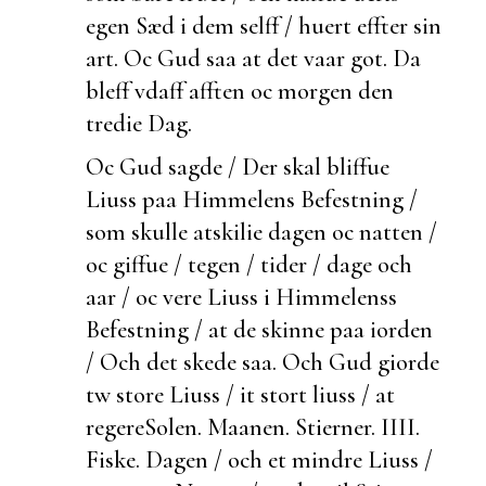
egen Sæd i dem selff / huert effter sin
art. Oc Gud saa at det vaar got. Da
bleff vdaff afften oc morgen den
tredie Dag.
Oc Gud sagde / Der skal bliffue
Liuss paa Himmelens Befestning /
som skulle atskilie dagen oc natten /
oc giffue /
tegen / tider / dage och
aar / oc vere Liuss i Himmelenss
Befestning / at de skinne paa iorden
/ Och det skede saa. Och Gud giorde
tw store Liuss / it stort liuss / at
regere
Solen. Maanen. Stierner. IIII.
Fiske.
Dagen / och et mindre Liuss /