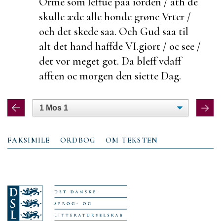
Orme som leffue paa iorden / ath de
skulle æde
alle honde grøne Vrter /
och det skede saa. Och Gud saa til
alt det hand haffde
VI.
giort / oc see /
det vor meget got. Da bleff vdaff
afften oc morgen den siette Dag.
FAKSIMILE
ORDBOG
OM TEKSTEN