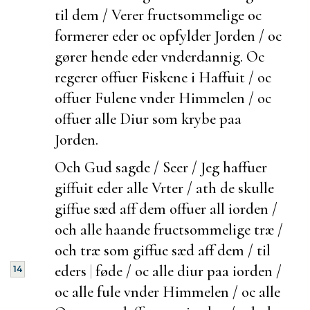
til dem / Verer
fructsommelige oc
formerer eder oc opfylder Jorden / oc
gører hende eder
vnderdannig. Oc
regerer offuer Fiskene i Haffuit / oc
offuer Fulene vnder Himmelen / oc
offuer alle Diur som krybe paa
Jorden.
Och Gud sagde / Seer / Jeg haffuer
giffuit eder alle Vrter / ath de skulle
giffue sæd aff dem offuer all iorden /
och
alle haande
fructsommelige træ /
och træ som giffue sæd aff dem / til
eders
|
føde / oc alle
diur paa iorden /
14
oc alle fule vnder Himmelen / oc alle