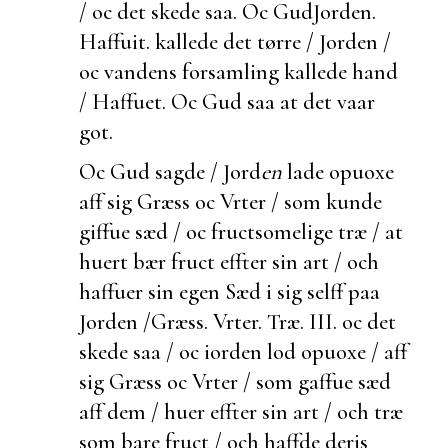
/ oc det skede saa. Oc Gud
Jorden.
Haffuit.
kallede det tørre / Jorden /
oc vandens forsamling kallede hand
/ Haffuet. Oc Gud saa at det vaar
got.
Oc Gud sagde / Jord
en
lade opuoxe
aff sig Græss oc Vrter / som kunde
giffue sæd / oc fructsomelige træ / at
huert bær fruct effter sin art / och
haffuer sin egen Sæd i sig selff paa
Jorden /
Græss. Vrter. Træ. III.
oc det
skede saa / oc iorden lod opuoxe / aff
sig Græss oc Vrter / som gaffue sæd
aff dem / huer effter sin art / och træ
som bare fruct / och haffde deris