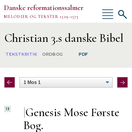
Danske reformationssalmer
Vis/skjul
Vis/sk
MELODIER OG TEKSTER 1529-1573
menu
søgef
Vejledning
Christian 3.s danske Bibel
Om
TEKSTKRITIK
ORDBOG
PDF
TEKSTER
MELODIER
FORSKNING
|
Genesis Mose Første
13
Bog.