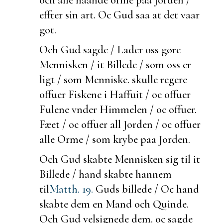
effter sin art. Oc Gud saa at det vaar
got.
Och Gud sagde / Lader oss gøre
Mennisken / it Billede / som oss er
ligt / som
Menniske.
skulle regere
offuer Fiskene i Haffuit / oc offuer
Fulene vnder Himmelen / oc offuer.
Fæet / oc offuer all Jorden / oc offuer
alle Orme / som krybe paa Jorden.
Och Gud skabte Mennisken sig til it
Billede / hand skabte hannem
til
Matth. 19.
Guds billede / Oc hand
skabte dem en Mand och Quinde.
Och Gud velsignede dem. oc sagde