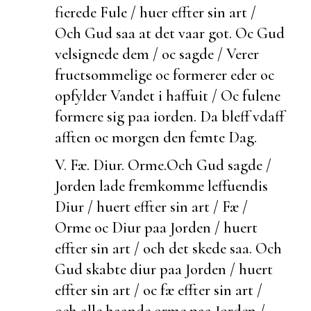
fierede Fule / huer effter sin art /
Och Gud saa at det vaar got. Oc Gud
velsignede dem / oc sagde / Verer
fructsommelige oc
formerer eder oc
opfylder Vandet i haffuit / Oc fulene
formere sig paa iorden. Da bleff vdaff
afften oc morgen den femte Dag.
V. Fæ. Diur. Orme.
Och Gud sagde /
Jorden lade fremkomme leffuendis
Diur / huert effter sin art /
Fæ /
Orme oc Diur paa Jorden / huert
effter sin art / och det skede saa. Och
Gud skabte diur paa Jorden / huert
effter sin art / oc fæ effter sin art /
och alle haande orme paa Jorden /