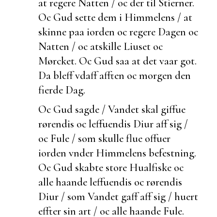
at regere Natten / oc der til Stierner.
Oc Gud
sette dem i Himmelens / at
skinne paa iorden oc regere Dagen oc
Natten / oc atskille Liuset oc
Mørcket. Oc Gud saa at det vaar got.
Da bleff vdaff afften oc morgen den
fierde Dag.
Oc Gud sagde / Vandet skal giffue
rørendis oc leffuendis Diur aff sig /
oc Fule / som skulle
flue offuer
iorden vnder Himmelens befestning.
Oc Gud skabte store Hualfiske oc
alle haande leffuendis oc
rørendis
Diur / som Vandet gaff aff sig / huert
effter sin art / oc
alle haande
Fule.