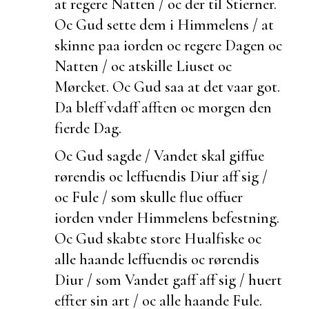
at regere Natten / oc der til Stierner.
Oc Gud
sette dem i Himmelens / at
skinne paa iorden oc regere Dagen oc
Natten / oc atskille Liuset oc
Mørcket. Oc Gud saa at det vaar got.
Da bleff vdaff afften oc morgen den
fierde Dag.
Oc Gud sagde / Vandet skal giffue
rørendis oc leffuendis Diur aff sig /
oc Fule / som skulle
flue offuer
iorden vnder Himmelens befestning.
Oc Gud skabte store Hualfiske oc
alle haande leffuendis oc
rørendis
Diur / som Vandet gaff aff sig / huert
effter sin art / oc
alle haande
Fule.