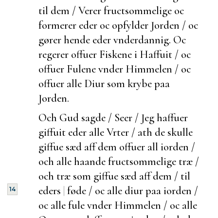
til dem / Verer
fructsommelige oc
formerer eder oc opfylder Jorden / oc
gører hende eder
vnderdannig. Oc
regerer offuer Fiskene i Haffuit / oc
offuer Fulene vnder Himmelen / oc
offuer alle Diur som krybe paa
Jorden.
Och Gud sagde / Seer / Jeg haffuer
giffuit eder alle Vrter / ath de skulle
giffue sæd aff dem offuer all iorden /
och
alle haande
fructsommelige træ /
och træ som giffue sæd aff dem / til
eders
|
føde / oc alle
diur paa iorden /
14
oc alle fule vnder Himmelen / oc alle