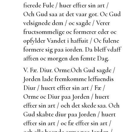
fierede Fule / huer effter sin art /
Och Gud saa at det vaar got. Oc Gud
velsignede dem / oc sagde / Verer
fructsommelige oc
formerer eder oc
opfylder Vandet i haffuit / Oc fulene
formere sig paa iorden. Da bleff vdaff
afften oc morgen den femte Dag.
V. Fæ. Diur. Orme.
Och Gud sagde /
Jorden lade fremkomme leffuendis
Diur / huert effter sin art /
Fæ /
Orme oc Diur paa Jorden / huert
effter sin art / och det skede saa. Och
Gud skabte diur paa Jorden / huert
effter sin art / oc fæ effter sin art /
och alle haande orme paa Jorden /