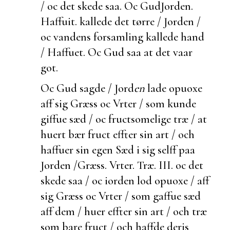
/ oc det skede saa. Oc Gud
Jorden.
Haffuit.
kallede det tørre / Jorden /
oc vandens forsamling kallede hand
/ Haffuet. Oc Gud saa at det vaar
got.
Oc Gud sagde / Jord
en
lade opuoxe
aff sig Græss oc Vrter / som kunde
giffue sæd / oc fructsomelige træ / at
huert bær fruct effter sin art / och
haffuer sin egen Sæd i sig selff paa
Jorden /
Græss. Vrter. Træ. III.
oc det
skede saa / oc iorden lod opuoxe / aff
sig Græss oc Vrter / som gaffue sæd
aff dem / huer effter sin art / och træ
som bare fruct / och haffde deris