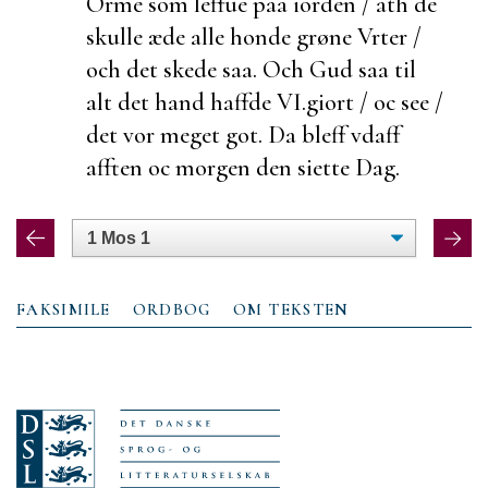
Orme som leffue paa iorden / ath de
skulle æde
alle honde grøne Vrter /
och det skede saa. Och Gud saa til
alt det hand haffde
VI.
giort / oc see /
det vor meget got. Da bleff vdaff
afften oc morgen den siette Dag.
FAKSIMILE
ORDBOG
OM TEKSTEN