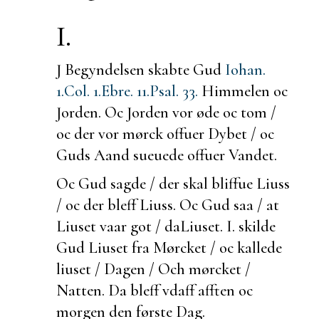
I.
J Begyndelsen skabte Gud
Iohan.
1.
Col. 1.
Ebre. 11.
Psal. 33.
Himmelen oc
Jorden. Oc Jorden vor øde oc tom /
oc der vor mørck offuer Dybet / oc
Guds Aand sueuede offuer Vandet.
Oc Gud sagde / der skal bliffue
Liuss
/ oc der bleff Liuss. Oc Gud saa / at
Liuset vaar got / da
Liuset. I.
skilde
Gud Liuset fra Mørcket / oc kallede
liuset / Dagen / Och mørcket /
Natten. Da bleff vdaff afften oc
morgen den første Dag.