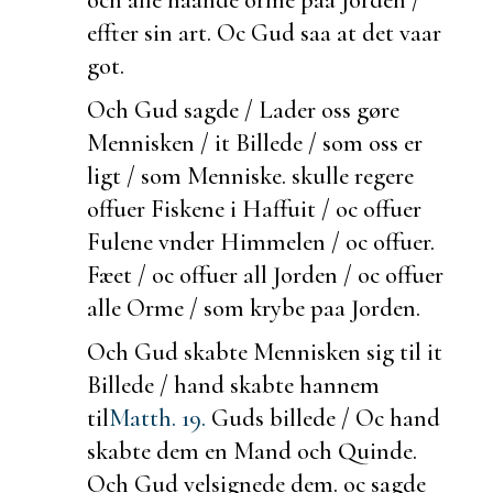
effter sin art. Oc Gud saa at det vaar
got.
Och Gud sagde / Lader oss gøre
Mennisken / it Billede / som oss er
ligt / som
Menniske.
skulle regere
offuer Fiskene i Haffuit / oc offuer
Fulene vnder Himmelen / oc offuer.
Fæet / oc offuer all Jorden / oc offuer
alle Orme / som krybe paa Jorden.
Och Gud skabte Mennisken sig til it
Billede / hand skabte hannem
til
Matth. 19.
Guds billede / Oc hand
skabte dem en Mand och Quinde.
Och Gud velsignede dem. oc sagde