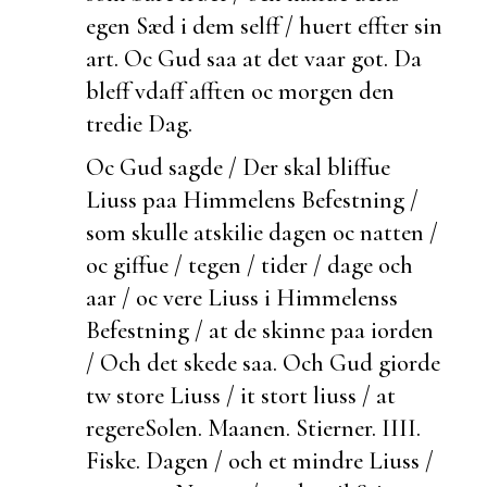
egen Sæd i dem selff / huert effter sin
art. Oc Gud saa at det vaar got. Da
bleff vdaff afften oc morgen den
tredie Dag.
Oc Gud sagde / Der skal bliffue
Liuss paa Himmelens Befestning /
som skulle atskilie dagen oc natten /
oc giffue /
tegen / tider / dage och
aar / oc vere Liuss i Himmelenss
Befestning / at de skinne paa iorden
/ Och det skede saa. Och Gud giorde
tw store Liuss / it stort liuss / at
regere
Solen. Maanen. Stierner. IIII.
Fiske.
Dagen / och et mindre Liuss /