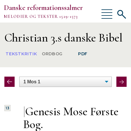
Danske reformationssalmer
Vis/skjul
Vis/sk
MELODIER OG TEKSTER 1529-1573
menu
søgef
Vejledning
Christian 3.s danske Bibel
Om
TEKSTKRITIK
ORDBOG
PDF
TEKSTER
MELODIER
FORSKNING
|
Genesis Mose Første
13
Bog.