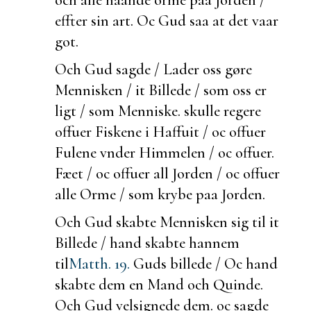
effter sin art. Oc Gud saa at det vaar
got.
Och Gud sagde / Lader oss gøre
Mennisken / it Billede / som oss er
ligt / som
Menniske.
skulle regere
offuer Fiskene i Haffuit / oc offuer
Fulene vnder Himmelen / oc offuer.
Fæet / oc offuer all Jorden / oc offuer
alle Orme / som krybe paa Jorden.
Och Gud skabte Mennisken sig til it
Billede / hand skabte hannem
til
Matth. 19.
Guds billede / Oc hand
skabte dem en Mand och Quinde.
Och Gud velsignede dem. oc sagde