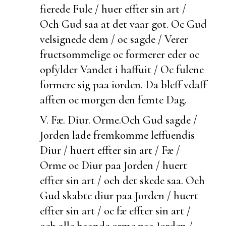
fierede Fule / huer effter sin art /
Och Gud saa at det vaar got. Oc Gud
velsignede dem / oc sagde / Verer
fructsommelige oc
formerer eder oc
opfylder Vandet i haffuit / Oc fulene
formere sig paa iorden. Da bleff vdaff
afften oc morgen den femte Dag.
V. Fæ. Diur. Orme.
Och Gud sagde /
Jorden lade fremkomme leffuendis
Diur / huert effter sin art /
Fæ /
Orme oc Diur paa Jorden / huert
effter sin art / och det skede saa. Och
Gud skabte diur paa Jorden / huert
effter sin art / oc fæ effter sin art /
och alle haande orme paa Jorden /