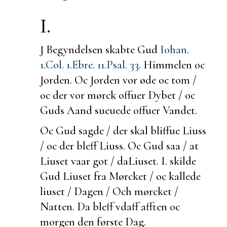
I.
J Begyndelsen skabte Gud
Iohan.
1.
Col. 1.
Ebre. 11.
Psal. 33.
Himmelen oc
Jorden. Oc Jorden vor øde oc tom /
oc der vor mørck offuer Dybet / oc
Guds Aand sueuede offuer Vandet.
Oc Gud sagde / der skal bliffue
Liuss
/ oc der bleff Liuss. Oc Gud saa / at
Liuset vaar got / da
Liuset. I.
skilde
Gud Liuset fra Mørcket / oc kallede
liuset / Dagen / Och mørcket /
Natten. Da bleff vdaff afften oc
morgen den første Dag.