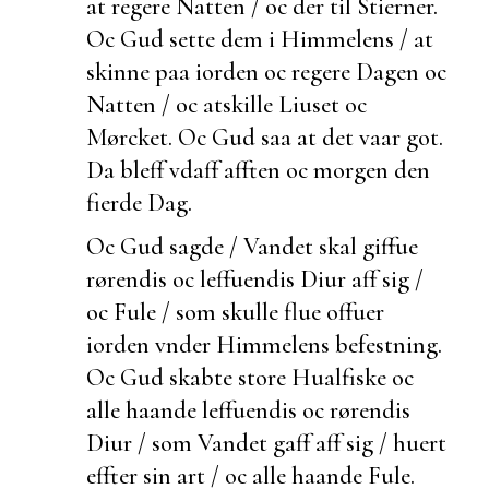
at regere Natten / oc der til Stierner.
Oc Gud
sette dem i Himmelens / at
skinne paa iorden oc regere Dagen oc
Natten / oc atskille Liuset oc
Mørcket. Oc Gud saa at det vaar got.
Da bleff vdaff afften oc morgen den
fierde Dag.
Oc Gud sagde / Vandet skal giffue
rørendis oc leffuendis Diur aff sig /
oc Fule / som skulle
flue offuer
iorden vnder Himmelens befestning.
Oc Gud skabte store Hualfiske oc
alle haande leffuendis oc
rørendis
Diur / som Vandet gaff aff sig / huert
effter sin art / oc
alle haande
Fule.