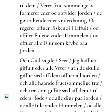
til dem / Verer
fructsommelige oc
formerer eder oc opfylder Jorden / oc
gører hende eder
vnderdannig. Oc
regerer offuer Fiskene i Haffuit / oc
offuer Fulene vnder Himmelen / oc
offuer alle Diur som krybe paa
Jorden.
Och Gud sagde / Seer / Jeg haffuer
giffuit eder alle Vrter / ath de skulle
giffue sæd aff dem offuer all iorden /
och
alle haande
fructsommelige træ /
och træ som giffue sæd aff dem / til
eders
|
føde / oc alle
diur paa iorden /
14
oc alle fule vnder Himmelen / oc alle