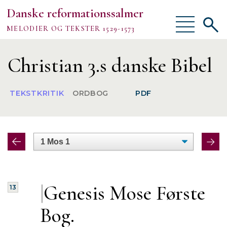
Danske reformationssalmer
Vis/skjul
Vis/sk
MELODIER OG TEKSTER 1529-1573
menu
søgef
Vejledning
Christian 3.s danske Bibel
Om
TEKSTKRITIK
ORDBOG
PDF
TEKSTER
MELODIER
FORSKNING
|
Genesis Mose Første
13
Bog.