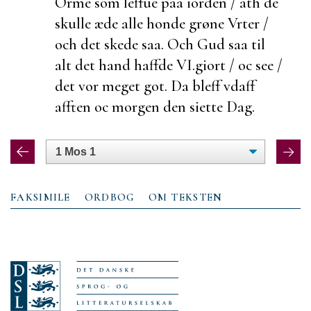
Orme som leffue paa iorden / ath de
skulle æde
alle honde grøne Vrter /
och det skede saa. Och Gud saa til
alt det hand haffde
VI.
giort / oc see /
det vor meget got. Da bleff vdaff
afften oc morgen den siette Dag.
FAKSIMILE
ORDBOG
OM TEKSTEN