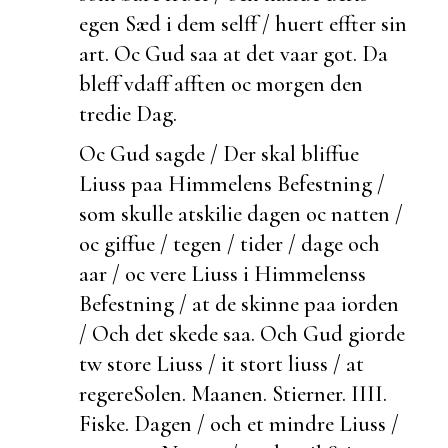
egen Sæd i dem selff / huert effter sin
art. Oc Gud saa at det vaar got. Da
bleff vdaff afften oc morgen den
tredie Dag.
Oc Gud sagde / Der skal bliffue
Liuss paa Himmelens Befestning /
som skulle atskilie dagen oc natten /
oc giffue /
tegen / tider / dage och
aar / oc vere Liuss i Himmelenss
Befestning / at de skinne paa iorden
/ Och det skede saa. Och Gud giorde
tw store Liuss / it stort liuss / at
regere
Solen. Maanen. Stierner. IIII.
Fiske.
Dagen / och et mindre Liuss /