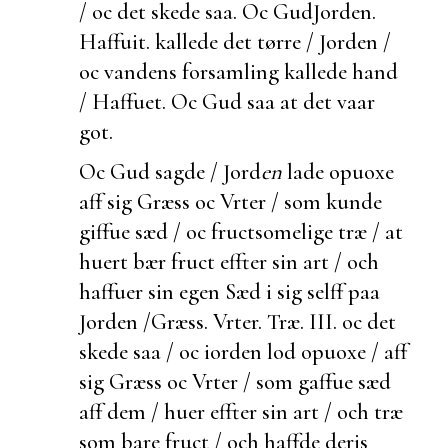
/ oc det skede saa. Oc Gud
Jorden.
Haffuit.
kallede det tørre / Jorden /
oc vandens forsamling kallede hand
/ Haffuet. Oc Gud saa at det vaar
got.
Oc Gud sagde / Jord
en
lade opuoxe
aff sig Græss oc Vrter / som kunde
giffue sæd / oc fructsomelige træ / at
huert bær fruct effter sin art / och
haffuer sin egen Sæd i sig selff paa
Jorden /
Græss. Vrter. Træ. III.
oc det
skede saa / oc iorden lod opuoxe / aff
sig Græss oc Vrter / som gaffue sæd
aff dem / huer effter sin art / och træ
som bare fruct / och haffde deris