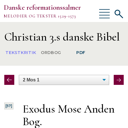
Danske reformationssalmer
Vis/skjul
Vis/sk
MELODIER OG TEKSTER 1529-1573
menu
søgef
Vejledning
Christian 3.s danske Bibel
Om
TEKSTKRITIK
ORDBOG
PDF
TEKSTER
MELODIER
FORSKNING
Exodus Mose Anden
[57]
Bog.