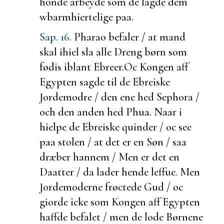
honde arbeyde som de lagde dem
wbarmhiertelige paa.
Sap. 16.
Pharao befaler / at mand
skal ihiel sla alle Dreng børn som
fødis iblant Ebreer.
Oc Kongen aff
Egypten sagde til de Ebreiske
Jordemodre / den ene hed Sephora /
och den anden hed Phua. Naar i
hielpe de Ebreiske quinder / oc see
paa stolen / at det er en Søn / saa
dræber hannem / Men er det en
Daatter / da lader hende leffue. Men
Jordemoderne frøctede Gud / oc
giorde icke som Kongen aff Egypten
haffde befalet / men de lode Børnene