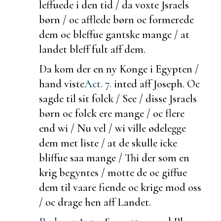
leffuede i den tid / da voxte Jsraels
børn / oc afflede børn oc
formerede
dem oc bleffue gantske mange / at
landet bleff fult aff dem.
Da kom der en ny Konge i Egypten /
hand viste
Act. 7.
inted aff Joseph. Oc
sagde til sit folck / See / disse Jsraels
børn oc folck ere mange / oc flere
end wi / Nu vel / wi ville ødelegge
dem met liste / at de skulle icke
bliffue saa mange / Thi der som en
krig begyntes / motte de oc giffue
dem til vaare fiende oc krige mod oss
/ oc drage hen aff Landet.