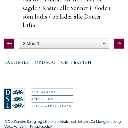
sagde / Kaster alle Sønner i Floden
som fødis / oc lader alle Døtter
leffue.
FAKSIMILE
ORDBOG
OM TEKSTEN
©
Det Danske Sprog- og Litteraturselskab
med støtte fra
Carlsbergfondet
og
Velux Fonden
•
Privatlivspolitik