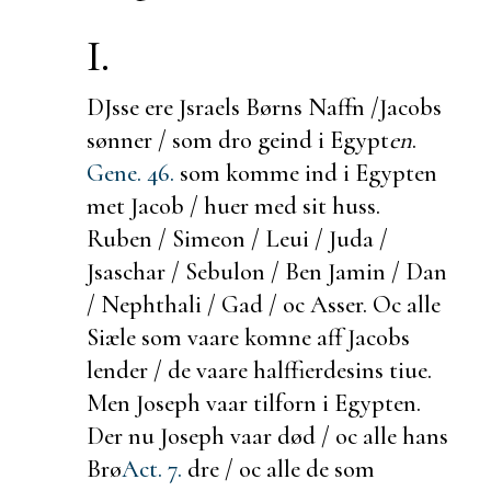
I.
DJsse ere Jsraels Børns Naffn /
Jacobs
sønner / som dro geind i Egypt
en
.
Gene. 46.
som komme ind i Egypten
met Jacob / huer med sit huss.
Ruben / Simeon / Leui / Juda /
Jsaschar / Sebulon / Ben Jamin / Dan
/ Nephthali / Gad / oc Asser. Oc alle
Siæle som vaare komne aff Jacobs
lender / de vaare halffierdesins tiue.
Men Joseph vaar
tilforn i Egypten.
Der nu Joseph vaar død / oc alle hans
Brø
Act. 7.
dre / oc alle de som