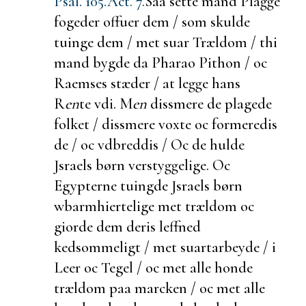
Psal. 105.
Act. 7.
Saa
sette mand
Plagge
fogeder offuer dem / som skulde
tuinge dem / met
suar Trældom / thi
mand bygde da Pharao Pithon / oc
Raemses stæder / at legge hans
R
en
te vdi. M
en
dissmere de plagede
folket / dissmere voxte oc
formeredis
de / oc vdbreddis / Oc de
hulde
Jsraels børn verstyggelige. Oc
Egypterne tuingde Jsraels børn
wbarmhiertelige met trældom oc
giorde dem deris leffned
kedsommeligt / met
suartarbeyde / i
Leer oc Tegel / oc met
alle honde
trældom paa marcken / oc met alle