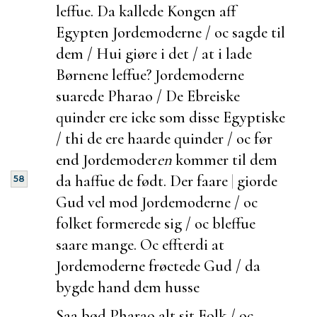
leffue. Da kallede Kongen aff
Egypten Jordemoderne / oc sagde til
dem / Hui giøre i det / at i lade
Børnene leffue? Jordemoderne
suarede Pharao / De Ebreiske
quinder ere icke som disse Egyptiske
/ thi de ere haarde quinder / oc før
end Jordemoder
en
kommer til dem
da haffue de født. Der faare
|
giorde
58
Gud vel mod Jordemoderne / oc
folket
formerede sig / oc bleffue
saare mange. Oc effterdi at
Jordemoderne frøctede Gud / da
bygde hand dem husse
Saa bød Pharao alt sit Folk / oc