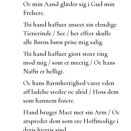
Oc min Aand glæder sig i Gud min
Frelsere.
Thi hand haffuer
anseet sin elendige
Tienerinde / See / her effter skulle
alle Børns børn prise mig salig.
Thi hand haffuer giort store ting
mod mig / som er mectig / Oc hans
Naffn er helligt.
Oc hans Barmhertighed varer vden
aff ladelse stedze oc altid / Hoss dem
som hannem frøcte.
Hand bruger Mact met sin Arm / Oc
atspreder dem som ere Hoffmodige i
deris hiertis sind.