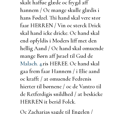
skalt haffue glæde oc frygd aff
hannem / Oc mange skulle glædis i
hans Fødzel. Thi hand skal vere stor
faar HERREN / Vin oc sterck Drick
skal hand icke dricke. Oc hand skal
end opfyldis i Moders liff met den
hellig Aand / Oc hand skal omuende
mange Børn aff Jsrael til Gud de
Malach. 4.
ris HEREE. Oc hand skal
gaa frem faar Hannem / i Elie aand
oc krafft / at omuende Fedrenis
hierter til børnene / oc de Vantro til
de Retferdigis snildhed / at
beskicke
HERREN it
berid Folck.
Oc Zacharias sagde til Engelen /