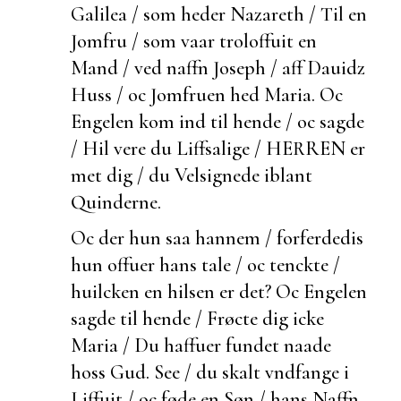
Galilea / som heder Nazareth / Til en
Jomfru / som vaar troloffuit en
Mand / ved naffn Joseph / aff Dauidz
Huss / oc Jomfruen hed Maria. Oc
Engelen kom ind til hende / oc sagde
/ Hil vere du Liffsalige / HERREN er
met dig / du Velsignede iblant
Quinderne.
Oc
der hun saa hannem / forferdedis
hun offuer hans tale / oc tenckte /
huilcken en hilsen er det? Oc Engelen
sagde til hende / Frøcte dig icke
Maria / Du haffuer fundet naade
hoss Gud. See / du skalt vndfange i
Liffuit / oc føde en Søn / hans Naffn