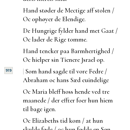
Hand støder de Mectige aff stolen /
Oc ophøyer de Elendige.
De Hungrige fylder hand met Gaat /
Oc lader de Rige tomme.
Hand tencker paa Barmhertighed /
Oc hielper sin Tienere Jsrael op.
|
Som hand sagde til vore Fedre /
919
Abraham oc hans Sæd
euindelige
Oc Maria bleff hoss hende ved tre
maanede / der effter
foer hun hiem
til bage igen.
Oc Elizabeths tid kom / at hun
skulde føde / oc hun fødde en Søn.