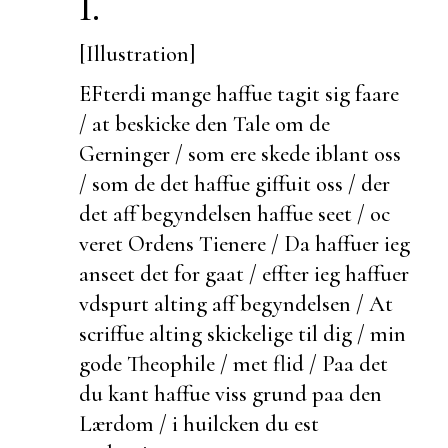
I.
[Illustration]
EFterdi mange haffue tagit sig faare
/ at
beskicke den Tale om de
Gerninger / som ere skede iblant oss
/ som de det haffue giffuit oss / der
det aff begyndelsen haffue seet / oc
veret Ordens Tienere / Da haffuer ieg
anseet det for gaat / effter ieg haffuer
vdspurt alting aff begyndelsen / At
scriffue alting skickelige til dig / min
gode Theophile / met flid / Paa det
du kant haffue viss grund paa den
Lærdom / i huilcken du
est