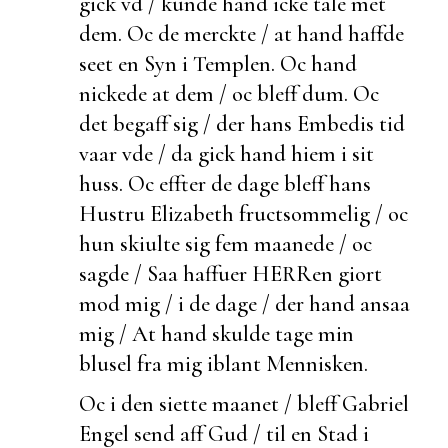
gick vd / kunde hand icke tale met
dem. Oc de
merckte / at hand haffde
seet en Syn i Templen. Oc hand
nickede at dem / oc bleff
dum. Oc
det
begaff sig / der hans Embedis tid
vaar vde / da gick hand hiem i sit
huss. Oc effter de dage bleff hans
Hustru Elizabeth fructsommelig / oc
hun skiulte sig fem maanede / oc
sagde / Saa haffuer HERRen giort
mod mig / i de dage /
der hand ansaa
mig / At hand skulde tage min
blusel fra mig iblant Mennisken.
Oc i den siette maanet / bleff Gabriel
Engel send aff Gud / til en Stad i