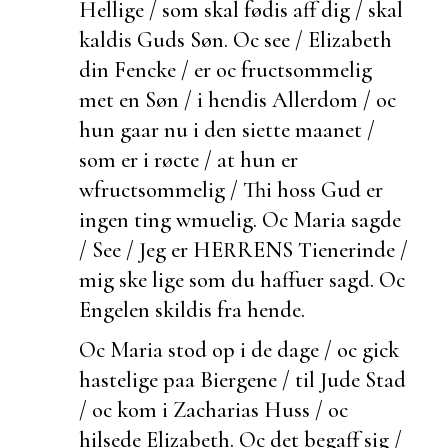
Hellige / som skal fødis aff dig / skal
kaldis Guds Søn. Oc see / Elizabeth
din Fencke / er oc
fructsommelig
met en Søn / i hendis Allerdom / oc
hun gaar nu i den siette maanet /
som er i røcte / at hun er
wfructsommelig / Thi hoss Gud er
ingen ting wmuelig. Oc Maria sagde
/ See / Jeg er HERRENS Tienerinde /
mig ske lige som du haffuer sagd. Oc
Engelen skildis fra hende.
Oc Maria stod op i de dage / oc gick
hastelige paa Biergene / til Jude Stad
/ oc kom i Zacharias Huss / oc
hilsede Elizabeth. Oc det
begaff sig /