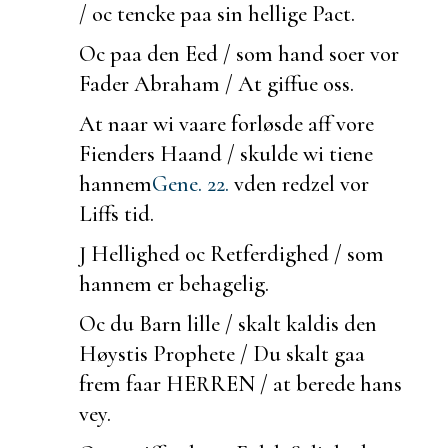
/ oc tencke paa sin hellige Pact.
Oc paa den Eed / som hand
soer vor
Fader Abraham / At giffue oss.
At naar wi vaare forløsde aff vore
Fienders Haand / skulde wi tiene
hannem
Gene. 22.
vden redzel vor
Liffs tid.
J Hellighed oc Retferdighed / som
hannem er behagelig.
Oc du Barn lille / skalt kaldis den
Høystis Prophete / Du skalt gaa
frem faar HERREN / at
berede hans
vey.