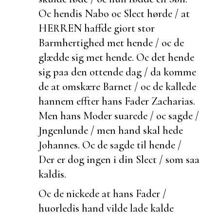
Oc hendis Nabo oc Slect hørde / at
HERREN haffde giort stor
Barmhertighed met hende / oc de
glædde sig met hende. Oc det hende
sig paa den ottende dag / da komme
de at omskære Barnet / oc de kallede
hannem effter hans Fader Zacharias.
Men hans Moder suarede / oc sagde /
Jngenlunde / men hand skal hede
Johannes. Oc de sagde til hende /
Der er dog ingen i din Slect / som saa
kaldis.
Oc de nickede at hans Fader /
huorledis hand vilde lade kalde