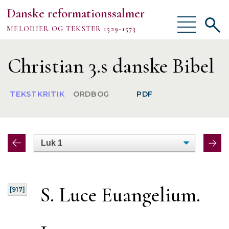
Danske reformationssalmer
Vis/skjul
Vis/sk
MELODIER OG TEKSTER 1529-1573
menu
søgef
Vejledning
Christian 3.s danske Bibel
Om
TEKSTKRITIK
ORDBOG
PDF
TEKSTER
MELODIER
FORSKNING
S. Luce Euangelium.
[917]