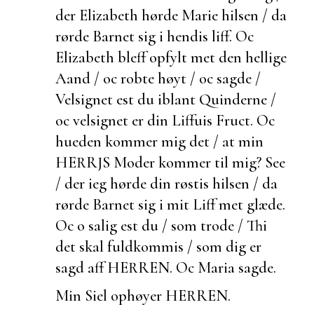
der Elizabeth hørde Marie hilsen / da
rørde Barnet sig i hendis liff. Oc
Elizabeth bleff opfylt met den hellige
Aand / oc robte høyt / oc sagde /
Velsignet
est du iblant Quinderne /
oc velsignet er din Liffuis Fruct. Oc
hueden kommer mig det / at min
HERRJS Moder kommer til mig? See
/ der ieg hørde din røstis hilsen / da
rørde Barnet sig i mit Liff met glæde.
Oc o salig
est du / som trode / Thi
det skal fuldkommis / som dig er
sagd aff HERREN. Oc Maria sagde.
Min Siel ophøyer HERREN.