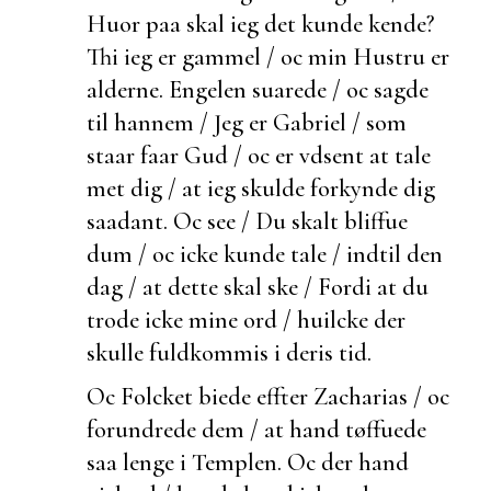
Huor paa skal ieg det kunde kende?
Thi ieg er gammel / oc min Hustru er
alderne. Engelen suarede / oc sagde
til hannem / Jeg er Gabriel / som
staar faar Gud / oc er vdsent at tale
met dig / at ieg skulde forkynde dig
saadant. Oc see / Du skalt bliffue
dum / oc icke kunde tale / indtil den
dag / at dette skal ske / Fordi at du
trode icke mine ord / huilcke der
skulle
fuldkommis i deris tid.
Oc Folcket
biede effter Zacharias / oc
forundrede dem / at hand tøffuede
saa lenge i Templen. Oc
der hand