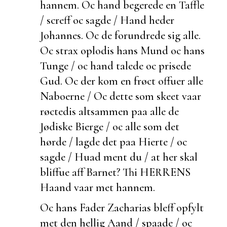
hannem. Oc hand begerede en Taffle
/ screff oc sagde / Hand heder
Johannes. Oc de forundrede sig alle.
Oc strax oplodis hans Mund oc hans
Tunge / oc hand talede oc prisede
Gud. Oc der kom en frøct offuer alle
Naboerne / Oc dette som skeet vaar
røctedis altsammen paa alle de
Jødiske Bierge / oc alle som det
hørde / lagde det paa Hierte / oc
sagde / Huad ment du / at her skal
bliffue aff Barnet? Thi HERRENS
Haand vaar met hannem.
Oc hans Fader Zacharias bleff opfylt
met den hellig Aand / spaade / oc