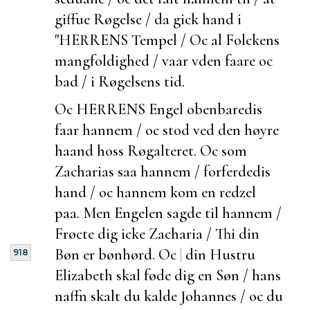
giffue Røgelse / da gick hand i
"HERRENS Tempel / Oc al Folckens
mangfoldighed / vaar vden faare oc
bad / i Røgelsens tid.
Oc HERRENS Engel obenbaredis
faar hannem / oc stod ved den høyre
haand hoss Røgalteret. Oc som
Zacharias saa hannem / forferdedis
hand / oc hannem kom en redzel
paa. Men Engelen sagde til hannem /
Frøcte dig icke Zacharia / Thi din
Bøn er bønhørd. Oc
|
din Hustru
918
Elizabeth skal føde dig en Søn / hans
naffn skalt du kalde Johannes / oc du