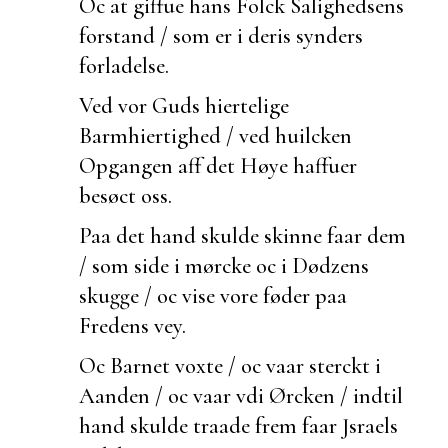
Oc at giffue hans Folck
Salighedsens
forstand / som er i deris synders
forladelse.
Ved vor Guds hiertelige
Barmhiertighed / ved
huilcken
Opgangen aff det Høye haffuer
besøct oss.
Paa det hand skulde skinne faar dem
/ som side i mørcke oc i Dødzens
skugge / oc vise vore føder paa
Fredens vey.
Oc Barnet voxte / oc vaar sterckt i
Aanden / oc vaar vdi Ørcken / indtil
hand skulde
traade frem faar Jsraels