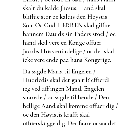
skalt du kalde Jhesus. Hand skal
bliffue stor oc kaldis den Høystis
Søn. Oc Gud HERREN skal giffue
hannem Dauidz sin Faders stoel / oc
hand skal vere en Konge offuer
Jacobs Huss
euindelige / oc der skal
icke vere ende paa hans Kongerige.
Da sagde Maria til Engelen /
Huorledis skal det gaa til?
effterdi
ieg ved aff ingen Mand. Engelen
suarede / oc sagde til hende / Den
hellige Aand skal komme offuer dig /
oc den Høyistis krafft skal
offuerskugge dig. Der faare ocsaa det