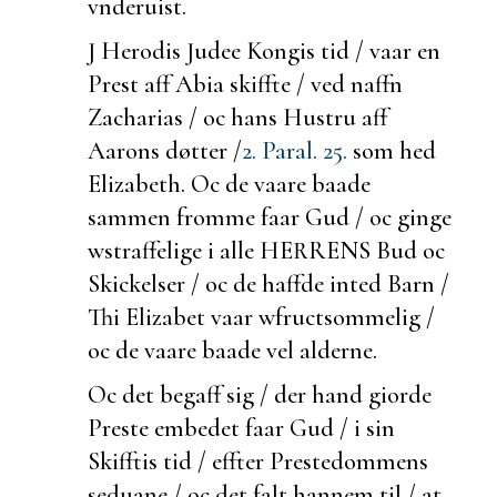
vnderuist.
J Herodis Judee Kongis tid / vaar en
Prest aff Abia
skiffte / ved naffn
Zacharias / oc hans Hustru aff
Aarons døtter /
2. Paral. 25.
som hed
Elizabeth. Oc de vaare
baade
sammen fromme faar Gud / oc
ginge
w
straffelige i alle HERRENS Bud oc
Skickelser / oc de haffde inted Barn /
Thi Elizabet vaar w
fructsommelig /
oc de vaare
baade vel
alderne.
Oc det
begaff sig /
der hand giorde
Preste embedet faar Gud / i sin
Skifftis tid / effter Prestedommens
seduane / oc det falt hannem til / at