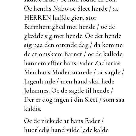
Oc hendis Nabo oc Slect hørde / at
HERREN haffde giort stor
Barmhertighed met hende / oc de
glædde sig met hende. Oc det hende
sig paa den ottende dag / da komme
de at omskære Barnet / oc de kallede
hannem effter hans Fader Zacharias.
Men hans Moder suarede / oc sagde /
Jngenlunde / men hand skal hede
Johannes. Oc de sagde til hende /
Der er dog ingen i din Slect / som saa
kaldis.
Oc de nickede at hans Fader /
huorledis hand vilde lade kalde