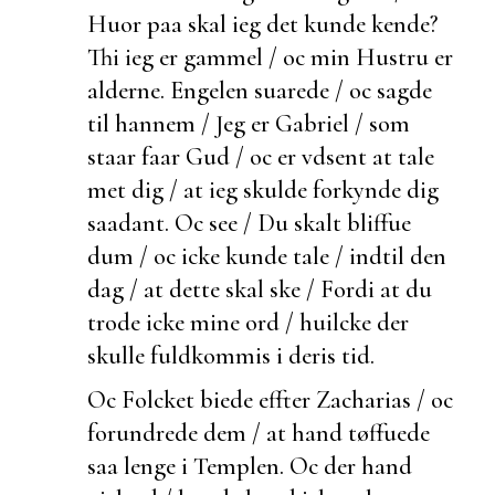
Huor paa skal ieg det kunde kende?
Thi ieg er gammel / oc min Hustru er
alderne. Engelen suarede / oc sagde
til hannem / Jeg er Gabriel / som
staar faar Gud / oc er vdsent at tale
met dig / at ieg skulde forkynde dig
saadant. Oc see / Du skalt bliffue
dum / oc icke kunde tale / indtil den
dag / at dette skal ske / Fordi at du
trode icke mine ord / huilcke der
skulle
fuldkommis i deris tid.
Oc Folcket
biede effter Zacharias / oc
forundrede dem / at hand tøffuede
saa lenge i Templen. Oc
der hand