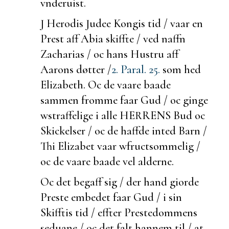
vnderuist.
J Herodis Judee Kongis tid / vaar en
Prest aff Abia
skiffte / ved naffn
Zacharias / oc hans Hustru aff
Aarons døtter /
2. Paral. 25.
som hed
Elizabeth. Oc de vaare
baade
sammen fromme faar Gud / oc
ginge
w
straffelige i alle HERRENS Bud oc
Skickelser / oc de haffde inted Barn /
Thi Elizabet vaar w
fructsommelig /
oc de vaare
baade vel
alderne.
Oc det
begaff sig /
der hand giorde
Preste embedet faar Gud / i sin
Skifftis tid / effter Prestedommens
seduane / oc det falt hannem til / at