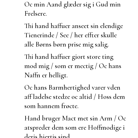
Oc min Aand glæder sig i Gud min
Frelsere.
Thi hand haffuer
anseet sin elendige
Tienerinde / See / her effter skulle
alle Børns børn prise mig salig.
Thi hand haffuer giort store ting
mod mig / som er mectig / Oc hans
Naffn er helligt.
Oc hans Barmhertighed varer vden
aff ladelse stedze oc altid / Hoss dem
som hannem frøcte.
Hand bruger Mact met sin Arm / Oc
atspreder dem som ere Hoffmodige i
deris hiertis sind.