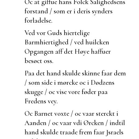
Oc at giffue hans Folck
Salighedsens
forstand / som er i deris synders
forladelse.
Ved vor Guds hiertelige
Barmhiertighed / ved
huilcken
Opgangen aff det Høye haffuer
besøct oss.
Paa det hand skulde skinne faar dem
/ som side i mørcke oc i Dødzens
skugge / oc vise vore føder paa
Fredens vey.
Oc Barnet voxte / oc vaar sterckt i
Aanden / oc vaar vdi Ørcken / indtil
hand skulde
traade frem faar Jsraels