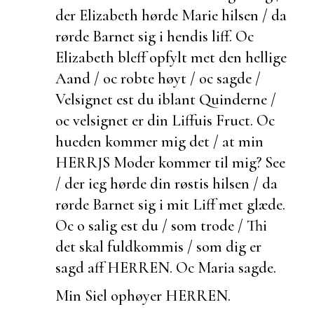
der Elizabeth hørde Marie hilsen / da
rørde Barnet sig i hendis liff. Oc
Elizabeth bleff opfylt met den hellige
Aand / oc robte høyt / oc sagde /
Velsignet
est du iblant Quinderne /
oc velsignet er din Liffuis Fruct. Oc
hueden kommer mig det / at min
HERRJS Moder kommer til mig? See
/ der ieg hørde din røstis hilsen / da
rørde Barnet sig i mit Liff met glæde.
Oc o salig
est du / som trode / Thi
det skal fuldkommis / som dig er
sagd aff HERREN. Oc Maria sagde.
Min Siel ophøyer HERREN.