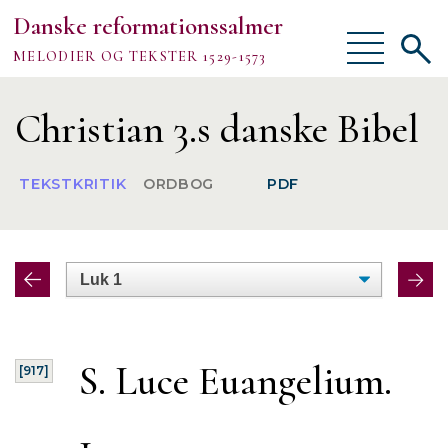
Danske reformationssalmer
Vis/skjul
Vis/sk
MELODIER OG TEKSTER 1529-1573
menu
søgef
Vejledning
Christian 3.s danske Bibel
Om
TEKSTKRITIK
ORDBOG
PDF
TEKSTER
MELODIER
FORSKNING
S. Luce Euangelium.
[917]