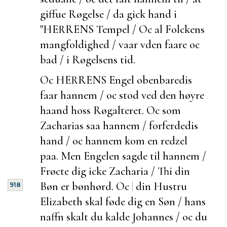
giffue Røgelse / da gick hand i
"HERRENS Tempel / Oc al Folckens
mangfoldighed / vaar vden faare oc
bad / i Røgelsens tid.
Oc HERRENS Engel obenbaredis
faar hannem / oc stod ved den høyre
haand hoss Røgalteret. Oc som
Zacharias saa hannem / forferdedis
hand / oc hannem kom en redzel
paa. Men Engelen sagde til hannem /
Frøcte dig icke Zacharia / Thi din
Bøn er bønhørd. Oc
|
din Hustru
918
Elizabeth skal føde dig en Søn / hans
naffn skalt du kalde Johannes / oc du