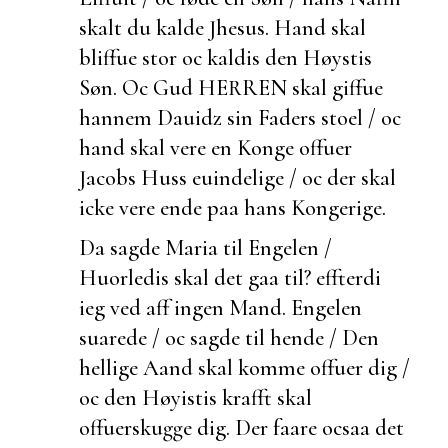
skalt du kalde Jhesus. Hand skal
bliffue stor oc kaldis den Høystis
Søn. Oc Gud HERREN skal giffue
hannem Dauidz sin Faders stoel / oc
hand skal vere en Konge offuer
Jacobs Huss
euindelige / oc der skal
icke vere ende paa hans Kongerige.
Da sagde Maria til Engelen /
Huorledis skal det gaa til?
effterdi
ieg ved aff ingen Mand. Engelen
suarede / oc sagde til hende / Den
hellige Aand skal komme offuer dig /
oc den Høyistis krafft skal
offuerskugge dig. Der faare ocsaa det