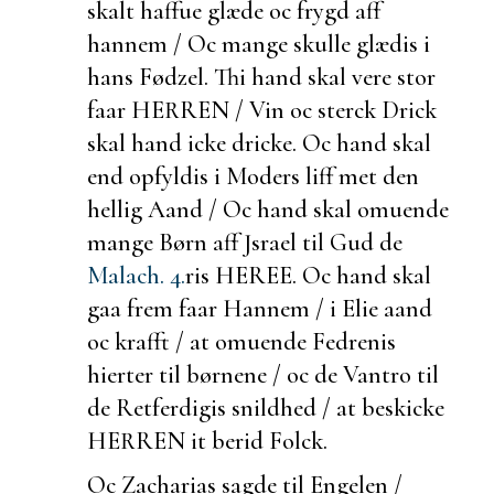
skalt haffue glæde oc frygd aff
hannem / Oc mange skulle glædis i
hans Fødzel. Thi hand skal vere stor
faar HERREN / Vin oc sterck Drick
skal hand icke dricke. Oc hand skal
end opfyldis i Moders liff met den
hellig Aand / Oc hand skal omuende
mange Børn aff Jsrael til Gud de
Malach. 4.
ris HEREE. Oc hand skal
gaa frem faar Hannem / i Elie aand
oc krafft / at omuende Fedrenis
hierter til børnene / oc de Vantro til
de Retferdigis snildhed / at
beskicke
HERREN it
berid Folck.
Oc Zacharias sagde til Engelen /