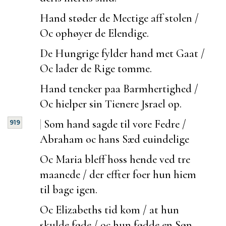
Hand støder de Mectige aff stolen /
Oc ophøyer de Elendige.
De Hungrige fylder hand met Gaat /
Oc lader de Rige tomme.
Hand tencker paa Barmhertighed /
Oc hielper sin Tienere Jsrael op.
|
Som hand sagde til vore Fedre /
919
Abraham oc hans Sæd
euindelige
Oc Maria bleff hoss hende ved tre
maanede / der effter
foer hun hiem
til bage igen.
Oc Elizabeths tid kom / at hun
skulde føde / oc hun fødde en Søn.