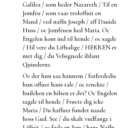
Galilea / som heder Nazareth / Til en
Jomfru / som vaar troloffuit en
Mand / ved naffn Joseph / aff Dauidz
Huss / oc Jomfruen hed Maria. Oc
Engelen kom ind til hende / oc sagde
/ Hil vere du Liffsalige / HERREN er
met dig / du Velsignede iblant
Quinderne.
Oc
der hun saa hannem / forferdedis
hun offuer hans tale / oc tenckte /
huilcken en hilsen er det? Oc Engelen
sagde til hende / Frøcte dig icke
Maria / Du haffuer fundet naade
hoss Gud. See / du skalt vndfange i
Liffuit / oc føde en Søn / hans Naffn