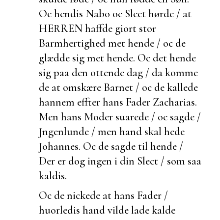
Oc hendis Nabo oc Slect hørde / at
HERREN haffde giort stor
Barmhertighed met hende / oc de
glædde sig met hende. Oc det hende
sig paa den ottende dag / da komme
de at omskære Barnet / oc de kallede
hannem effter hans Fader Zacharias.
Men hans Moder suarede / oc sagde /
Jngenlunde / men hand skal hede
Johannes. Oc de sagde til hende /
Der er dog ingen i din Slect / som saa
kaldis.
Oc de nickede at hans Fader /
huorledis hand vilde lade kalde