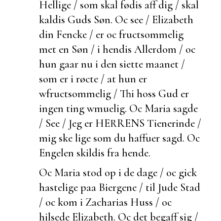
Hellige / som skal fødis aff dig / skal
kaldis Guds Søn. Oc see / Elizabeth
din Fencke / er oc
fructsommelig
met en Søn / i hendis Allerdom / oc
hun gaar nu i den siette maanet /
som er i røcte / at hun er
wfructsommelig / Thi hoss Gud er
ingen ting wmuelig. Oc Maria sagde
/ See / Jeg er HERRENS Tienerinde /
mig ske lige som du haffuer sagd. Oc
Engelen skildis fra hende.
Oc Maria stod op i de dage / oc gick
hastelige paa Biergene / til Jude Stad
/ oc kom i Zacharias Huss / oc
hilsede Elizabeth. Oc det
begaff sig /