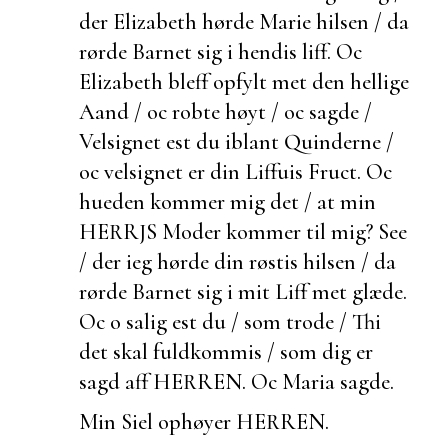
der Elizabeth hørde Marie hilsen / da
rørde Barnet sig i hendis liff. Oc
Elizabeth bleff opfylt met den hellige
Aand / oc robte høyt / oc sagde /
Velsignet
est du iblant Quinderne /
oc velsignet er din Liffuis Fruct. Oc
hueden kommer mig det / at min
HERRJS Moder kommer til mig? See
/ der ieg hørde din røstis hilsen / da
rørde Barnet sig i mit Liff met glæde.
Oc o salig
est du / som trode / Thi
det skal fuldkommis / som dig er
sagd aff HERREN. Oc Maria sagde.
Min Siel ophøyer HERREN.