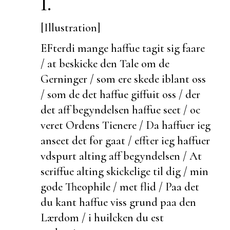
I.
[Illustration]
EFterdi mange haffue tagit sig faare
/ at
beskicke den Tale om de
Gerninger / som ere skede iblant oss
/ som de det haffue giffuit oss / der
det aff begyndelsen haffue seet / oc
veret Ordens Tienere / Da haffuer ieg
anseet det for gaat / effter ieg haffuer
vdspurt alting aff begyndelsen / At
scriffue alting skickelige til dig / min
gode Theophile / met flid / Paa det
du kant haffue viss grund paa den
Lærdom / i huilcken du
est