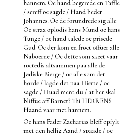
hannem. Oc hand begerede en Taffle
/ screff oc sagde / Hand heder
Johannes. Oc de forundrede sig alle.
Oc strax oplodis hans Mund oc hans
Tunge / oc hand talede oc prisede
Gud. Oc der kom en frøct offuer alle
Naboerne / Oc dette som skeet vaar
røctedis altsammen paa alle de
Jødiske Bierge / oc alle som det
hørde / lagde det paa Hierte / oc
sagde / Huad ment du / at her skal
bliffue aff Barnet? Thi HERRENS
Haand vaar met hannem.
Oc hans Fader Zacharias bleff opfylt
met den hellig Aand / spaade / oc