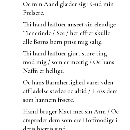
Oc min Aand glæder sig i Gud min
Frelsere.
Thi hand haffuer
anseet sin elendige
Tienerinde / See / her effter skulle
alle Børns børn prise mig salig.
Thi hand haffuer giort store ting
mod mig / som er mectig / Oc hans
Naffn er helligt.
Oc hans Barmhertighed varer vden
aff ladelse stedze oc altid / Hoss dem
som hannem frøcte.
Hand bruger Mact met sin Arm / Oc
atspreder dem som ere Hoffmodige i
deris hiertis sind.