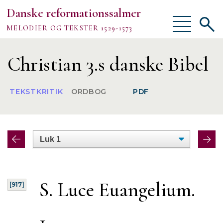
Danske reformationssalmer
Vis/skjul
Vis/sk
MELODIER OG TEKSTER 1529-1573
menu
søgef
Vejledning
Christian 3.s danske Bibel
Om
TEKSTKRITIK
ORDBOG
PDF
TEKSTER
MELODIER
FORSKNING
S. Luce Euangelium.
[917]