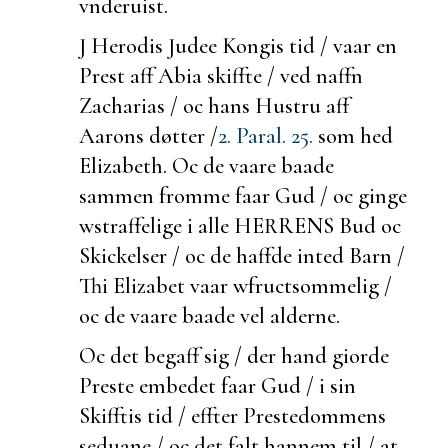
vnderuist.
J Herodis Judee Kongis tid / vaar en
Prest aff Abia
skiffte / ved naffn
Zacharias / oc hans Hustru aff
Aarons døtter /
2. Paral. 25.
som hed
Elizabeth. Oc de vaare
baade
sammen fromme faar Gud / oc
ginge
w
straffelige i alle HERRENS Bud oc
Skickelser / oc de haffde inted Barn /
Thi Elizabet vaar w
fructsommelig /
oc de vaare
baade vel
alderne.
Oc det
begaff sig /
der hand giorde
Preste embedet faar Gud / i sin
Skifftis tid / effter Prestedommens
seduane / oc det falt hannem til / at