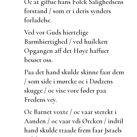
Oc at giffue hans Folck
Salighedsens
forstand / som er i deris synders
forladelse.
Ved vor Guds hiertelige
Barmhiertighed / ved
huilcken
Opgangen aff det Høye haffuer
besøct oss.
Paa det hand skulde skinne faar dem
/ som side i mørcke oc i Dødzens
skugge / oc vise vore føder paa
Fredens vey.
Oc Barnet voxte / oc vaar sterckt i
Aanden / oc vaar vdi Ørcken / indtil
hand skulde
traade frem faar Jsraels