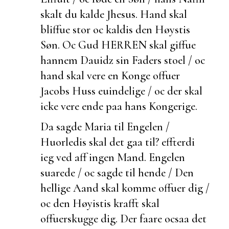
skalt du kalde Jhesus. Hand skal
bliffue stor oc kaldis den Høystis
Søn. Oc Gud HERREN skal giffue
hannem Dauidz sin Faders stoel / oc
hand skal vere en Konge offuer
Jacobs Huss
euindelige / oc der skal
icke vere ende paa hans Kongerige.
Da sagde Maria til Engelen /
Huorledis skal det gaa til?
effterdi
ieg ved aff ingen Mand. Engelen
suarede / oc sagde til hende / Den
hellige Aand skal komme offuer dig /
oc den Høyistis krafft skal
offuerskugge dig. Der faare ocsaa det