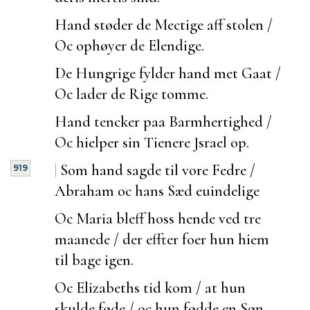
Hand støder de Mectige aff stolen /
Oc ophøyer de Elendige.
De Hungrige fylder hand met Gaat /
Oc lader de Rige tomme.
Hand tencker paa Barmhertighed /
Oc hielper sin Tienere Jsrael op.
|
Som hand sagde til vore Fedre /
919
Abraham oc hans Sæd
euindelige
Oc Maria bleff hoss hende ved tre
maanede / der effter
foer hun hiem
til bage igen.
Oc Elizabeths tid kom / at hun
skulde føde / oc hun fødde en Søn.