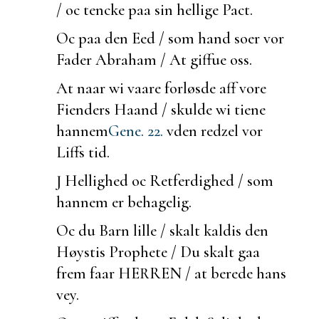
/ oc tencke paa sin hellige Pact.
Oc paa den Eed / som hand
soer vor
Fader Abraham / At giffue oss.
At naar wi vaare forløsde aff vore
Fienders Haand / skulde wi tiene
hannem
Gene. 22.
vden redzel vor
Liffs tid.
J Hellighed oc Retferdighed / som
hannem er behagelig.
Oc du Barn lille / skalt kaldis den
Høystis Prophete / Du skalt gaa
frem faar HERREN / at
berede hans
vey.