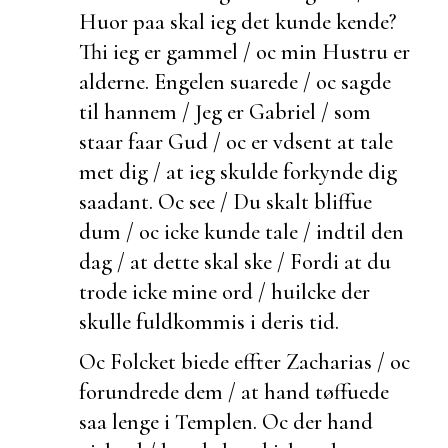
Huor paa skal ieg det kunde kende?
Thi ieg er gammel / oc min Hustru er
alderne. Engelen suarede / oc sagde
til hannem / Jeg er Gabriel / som
staar faar Gud / oc er vdsent at tale
met dig / at ieg skulde forkynde dig
saadant. Oc see / Du skalt bliffue
dum / oc icke kunde tale / indtil den
dag / at dette skal ske / Fordi at du
trode icke mine ord / huilcke der
skulle
fuldkommis i deris tid.
Oc Folcket
biede effter Zacharias / oc
forundrede dem / at hand tøffuede
saa lenge i Templen. Oc
der hand