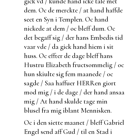
gick vd / kunde hand icke tale met
dem. Oc de
merckte / at hand haffde
seet en Syn i Templen. Oc hand
nickede at dem / oc bleff
dum. Oc
det
begaff sig / der hans Embedis tid
vaar vde / da gick hand hiem i sit
huss. Oc effter de dage bleff hans
Hustru Elizabeth fructsommelig / oc
hun skiulte sig fem maanede / oc
sagde / Saa haffuer HERRen giort
mod mig / i de dage /
der hand ansaa
mig / At hand skulde tage min
blusel fra mig iblant Mennisken.
Oc i den siette maanet / bleff Gabriel
Engel send aff Gud / til en Stad i