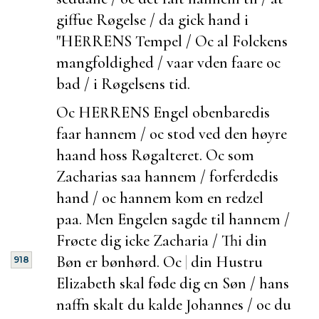
giffue Røgelse / da gick hand i
"HERRENS Tempel / Oc al Folckens
mangfoldighed / vaar vden faare oc
bad / i Røgelsens tid.
Oc HERRENS Engel obenbaredis
faar hannem / oc stod ved den høyre
haand hoss Røgalteret. Oc som
Zacharias saa hannem / forferdedis
hand / oc hannem kom en redzel
paa. Men Engelen sagde til hannem /
Frøcte dig icke Zacharia / Thi din
Bøn er bønhørd. Oc
|
din Hustru
918
Elizabeth skal føde dig en Søn / hans
naffn skalt du kalde Johannes / oc du