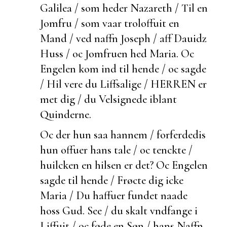
Galilea / som heder Nazareth / Til en
Jomfru / som vaar troloffuit en
Mand / ved naffn Joseph / aff Dauidz
Huss / oc Jomfruen hed Maria. Oc
Engelen kom ind til hende / oc sagde
/ Hil vere du Liffsalige / HERREN er
met dig / du Velsignede iblant
Quinderne.
Oc
der hun saa hannem / forferdedis
hun offuer hans tale / oc tenckte /
huilcken en hilsen er det? Oc Engelen
sagde til hende / Frøcte dig icke
Maria / Du haffuer fundet naade
hoss Gud. See / du skalt vndfange i
Liffuit / oc føde en Søn / hans Naffn