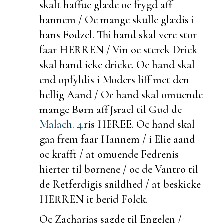
skalt haffue glæde oc frygd aff
hannem / Oc mange skulle glædis i
hans Fødzel. Thi hand skal vere stor
faar HERREN / Vin oc sterck Drick
skal hand icke dricke. Oc hand skal
end opfyldis i Moders liff met den
hellig Aand / Oc hand skal omuende
mange Børn aff Jsrael til Gud de
Malach. 4.
ris HEREE. Oc hand skal
gaa frem faar Hannem / i Elie aand
oc krafft / at omuende Fedrenis
hierter til børnene / oc de Vantro til
de Retferdigis snildhed / at
beskicke
HERREN it
berid Folck.
Oc Zacharias sagde til Engelen /