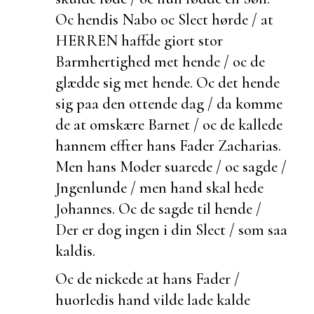
Oc hendis Nabo oc Slect hørde / at
HERREN haffde giort stor
Barmhertighed met hende / oc de
glædde sig met hende. Oc det hende
sig paa den ottende dag / da komme
de at omskære Barnet / oc de kallede
hannem effter hans Fader Zacharias.
Men hans Moder suarede / oc sagde /
Jngenlunde / men hand skal hede
Johannes. Oc de sagde til hende /
Der er dog ingen i din Slect / som saa
kaldis.
Oc de nickede at hans Fader /
huorledis hand vilde lade kalde