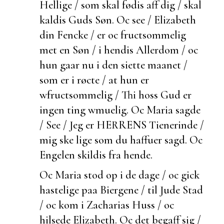
Hellige / som skal fødis aff dig / skal
kaldis Guds Søn. Oc see / Elizabeth
din Fencke / er oc
fructsommelig
met en Søn / i hendis Allerdom / oc
hun gaar nu i den siette maanet /
som er i røcte / at hun er
wfructsommelig / Thi hoss Gud er
ingen ting wmuelig. Oc Maria sagde
/ See / Jeg er HERRENS Tienerinde /
mig ske lige som du haffuer sagd. Oc
Engelen skildis fra hende.
Oc Maria stod op i de dage / oc gick
hastelige paa Biergene / til Jude Stad
/ oc kom i Zacharias Huss / oc
hilsede Elizabeth. Oc det
begaff sig /