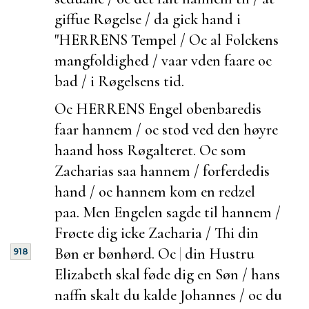
giffue Røgelse / da gick hand i
"HERRENS Tempel / Oc al Folckens
mangfoldighed / vaar vden faare oc
bad / i Røgelsens tid.
Oc HERRENS Engel obenbaredis
faar hannem / oc stod ved den høyre
haand hoss Røgalteret. Oc som
Zacharias saa hannem / forferdedis
hand / oc hannem kom en redzel
paa. Men Engelen sagde til hannem /
Frøcte dig icke Zacharia / Thi din
Bøn er bønhørd. Oc
|
din Hustru
918
Elizabeth skal føde dig en Søn / hans
naffn skalt du kalde Johannes / oc du