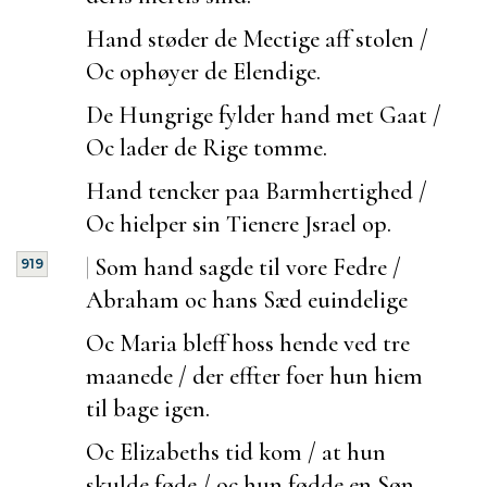
Hand støder de Mectige aff stolen /
Oc ophøyer de Elendige.
De Hungrige fylder hand met Gaat /
Oc lader de Rige tomme.
Hand tencker paa Barmhertighed /
Oc hielper sin Tienere Jsrael op.
|
Som hand sagde til vore Fedre /
919
Abraham oc hans Sæd
euindelige
Oc Maria bleff hoss hende ved tre
maanede / der effter
foer hun hiem
til bage igen.
Oc Elizabeths tid kom / at hun
skulde føde / oc hun fødde en Søn.