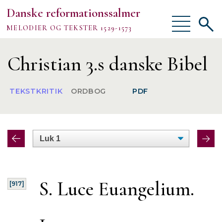
Danske reformationssalmer
Vis/skjul
Vis/sk
MELODIER OG TEKSTER 1529-1573
menu
søgef
Vejledning
Christian 3.s danske Bibel
Om
TEKSTKRITIK
ORDBOG
PDF
TEKSTER
MELODIER
FORSKNING
S. Luce Euangelium.
[917]