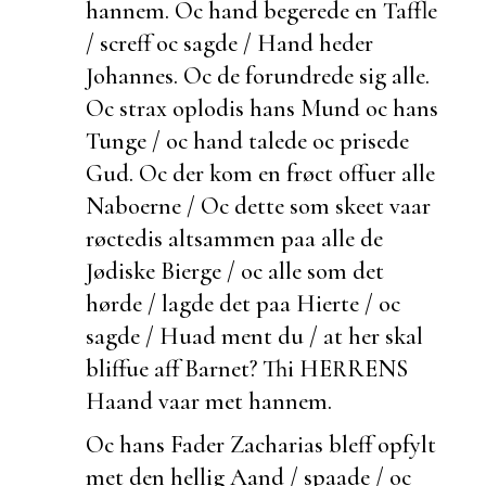
hannem. Oc hand begerede en Taffle
/ screff oc sagde / Hand heder
Johannes. Oc de forundrede sig alle.
Oc strax oplodis hans Mund oc hans
Tunge / oc hand talede oc prisede
Gud. Oc der kom en frøct offuer alle
Naboerne / Oc dette som skeet vaar
røctedis altsammen paa alle de
Jødiske Bierge / oc alle som det
hørde / lagde det paa Hierte / oc
sagde / Huad ment du / at her skal
bliffue aff Barnet? Thi HERRENS
Haand vaar met hannem.
Oc hans Fader Zacharias bleff opfylt
met den hellig Aand / spaade / oc