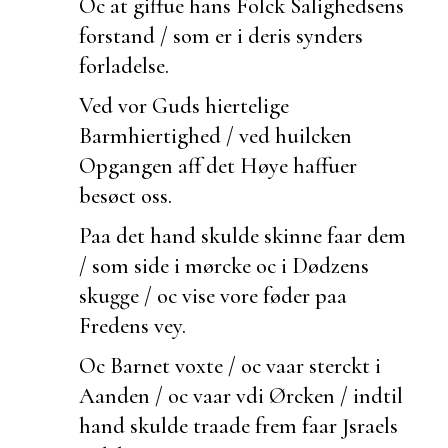
Oc at giffue hans Folck
Salighedsens
forstand / som er i deris synders
forladelse.
Ved vor Guds hiertelige
Barmhiertighed / ved
huilcken
Opgangen aff det Høye haffuer
besøct oss.
Paa det hand skulde skinne faar dem
/ som side i mørcke oc i Dødzens
skugge / oc vise vore føder paa
Fredens vey.
Oc Barnet voxte / oc vaar sterckt i
Aanden / oc vaar vdi Ørcken / indtil
hand skulde
traade frem faar Jsraels