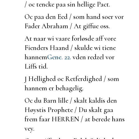
/ oc tencke paa sin hellige Pact.
Oc paa den Eed / som hand
soer vor
Fader Abraham / At giffue oss.
At naar wi vaare forløsde aff vore
Fienders Haand / skulde wi tiene
hannem
Gene. 22.
vden redzel vor
Liffs tid.
J Hellighed oc Retferdighed / som
hannem er behagelig.
Oc du Barn lille / skalt kaldis den
Høystis Prophete / Du skalt gaa
frem faar HERREN / at
berede hans
vey.