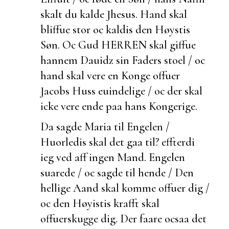
skalt du kalde Jhesus. Hand skal
bliffue stor oc kaldis den Høystis
Søn. Oc Gud HERREN skal giffue
hannem Dauidz sin Faders stoel / oc
hand skal vere en Konge offuer
Jacobs Huss
euindelige / oc der skal
icke vere ende paa hans Kongerige.
Da sagde Maria til Engelen /
Huorledis skal det gaa til?
effterdi
ieg ved aff ingen Mand. Engelen
suarede / oc sagde til hende / Den
hellige Aand skal komme offuer dig /
oc den Høyistis krafft skal
offuerskugge dig. Der faare ocsaa det