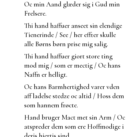
Oc min Aand glæder sig i Gud min
Frelsere.
Thi hand haffuer
anseet sin elendige
Tienerinde / See / her effter skulle
alle Børns børn prise mig salig.
Thi hand haffuer giort store ting
mod mig / som er mectig / Oc hans
Naffn er helligt.
Oc hans Barmhertighed varer vden
aff ladelse stedze oc altid / Hoss dem
som hannem frøcte.
Hand bruger Mact met sin Arm / Oc
atspreder dem som ere Hoffmodige i
deris hiertis sind.