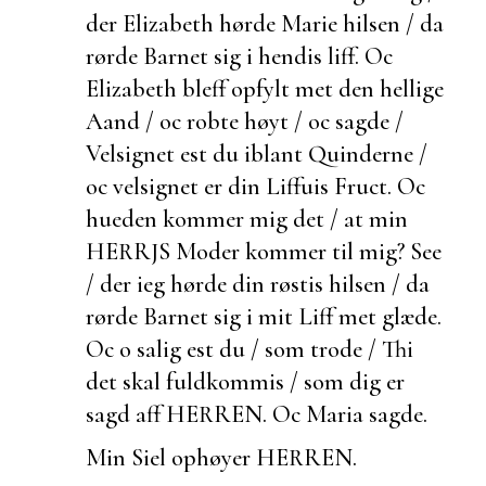
der Elizabeth hørde Marie hilsen / da
rørde Barnet sig i hendis liff. Oc
Elizabeth bleff opfylt met den hellige
Aand / oc robte høyt / oc sagde /
Velsignet
est du iblant Quinderne /
oc velsignet er din Liffuis Fruct. Oc
hueden kommer mig det / at min
HERRJS Moder kommer til mig? See
/ der ieg hørde din røstis hilsen / da
rørde Barnet sig i mit Liff met glæde.
Oc o salig
est du / som trode / Thi
det skal fuldkommis / som dig er
sagd aff HERREN. Oc Maria sagde.
Min Siel ophøyer HERREN.