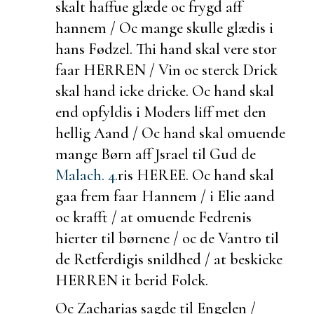
skalt haffue glæde oc frygd aff
hannem / Oc mange skulle glædis i
hans Fødzel. Thi hand skal vere stor
faar HERREN / Vin oc sterck Drick
skal hand icke dricke. Oc hand skal
end opfyldis i Moders liff met den
hellig Aand / Oc hand skal omuende
mange Børn aff Jsrael til Gud de
Malach. 4.
ris HEREE. Oc hand skal
gaa frem faar Hannem / i Elie aand
oc krafft / at omuende Fedrenis
hierter til børnene / oc de Vantro til
de Retferdigis snildhed / at
beskicke
HERREN it
berid Folck.
Oc Zacharias sagde til Engelen /