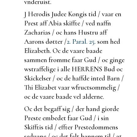
vnderuist.
J Herodis Judee Kongis tid / vaar en
Prest aff Abia
skiffte / ved naffn
Zacharias / oc hans Hustru aff
Aarons døtter /
2. Paral. 25.
som hed
Elizabeth. Oc de vaare
baade
sammen fromme faar Gud / oc
ginge
w
straffelige i alle HERRENS Bud oc
Skickelser / oc de haffde inted Barn /
Thi Elizabet vaar w
fructsommelig /
oc de vaare
baade vel
alderne.
Oc det
begaff sig /
der hand giorde
Preste embedet faar Gud / i sin
Skifftis tid / effter Prestedommens
seduane / oc det falt hannem til / at