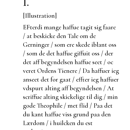
I.
[Illustration]
EFterdi mange haffue tagit sig faare
/ at
beskicke den Tale om de
Gerninger / som ere skede iblant oss
/ som de det haffue giffuit oss / der
det aff begyndelsen haffue seet / oc
veret Ordens Tienere / Da haffuer ieg
anseet det for gaat / effter ieg haffuer
vdspurt alting aff begyndelsen / At
scriffue alting skickelige til dig / min
gode Theophile / met flid / Paa det
du kant haffue viss grund paa den
Lærdom / i huilcken du
est