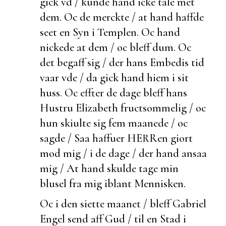
gick vd / kunde hand icke tale met
dem. Oc de
merckte / at hand haffde
seet en Syn i Templen. Oc hand
nickede at dem / oc bleff
dum. Oc
det
begaff sig / der hans Embedis tid
vaar vde / da gick hand hiem i sit
huss. Oc effter de dage bleff hans
Hustru Elizabeth fructsommelig / oc
hun skiulte sig fem maanede / oc
sagde / Saa haffuer HERRen giort
mod mig / i de dage /
der hand ansaa
mig / At hand skulde tage min
blusel fra mig iblant Mennisken.
Oc i den siette maanet / bleff Gabriel
Engel send aff Gud / til en Stad i