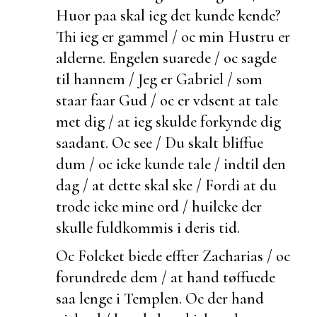
Huor paa skal ieg det kunde kende?
Thi ieg er gammel / oc min Hustru er
alderne. Engelen suarede / oc sagde
til hannem / Jeg er Gabriel / som
staar faar Gud / oc er vdsent at tale
met dig / at ieg skulde forkynde dig
saadant. Oc see / Du skalt bliffue
dum / oc icke kunde tale / indtil den
dag / at dette skal ske / Fordi at du
trode icke mine ord / huilcke der
skulle
fuldkommis i deris tid.
Oc Folcket
biede effter Zacharias / oc
forundrede dem / at hand tøffuede
saa lenge i Templen. Oc
der hand