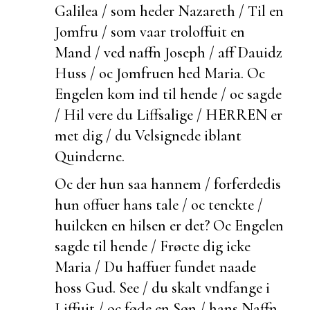
Galilea / som heder Nazareth / Til en
Jomfru / som vaar troloffuit en
Mand / ved naffn Joseph / aff Dauidz
Huss / oc Jomfruen hed Maria. Oc
Engelen kom ind til hende / oc sagde
/ Hil vere du Liffsalige / HERREN er
met dig / du Velsignede iblant
Quinderne.
Oc
der hun saa hannem / forferdedis
hun offuer hans tale / oc tenckte /
huilcken en hilsen er det? Oc Engelen
sagde til hende / Frøcte dig icke
Maria / Du haffuer fundet naade
hoss Gud. See / du skalt vndfange i
Liffuit / oc føde en Søn / hans Naffn