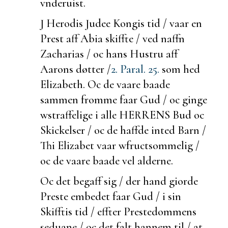
vnderuist.
J Herodis Judee Kongis tid / vaar en
Prest aff Abia
skiffte / ved naffn
Zacharias / oc hans Hustru aff
Aarons døtter /
2. Paral. 25.
som hed
Elizabeth. Oc de vaare
baade
sammen fromme faar Gud / oc
ginge
w
straffelige i alle HERRENS Bud oc
Skickelser / oc de haffde inted Barn /
Thi Elizabet vaar w
fructsommelig /
oc de vaare
baade vel
alderne.
Oc det
begaff sig /
der hand giorde
Preste embedet faar Gud / i sin
Skifftis tid / effter Prestedommens
seduane / oc det falt hannem til / at