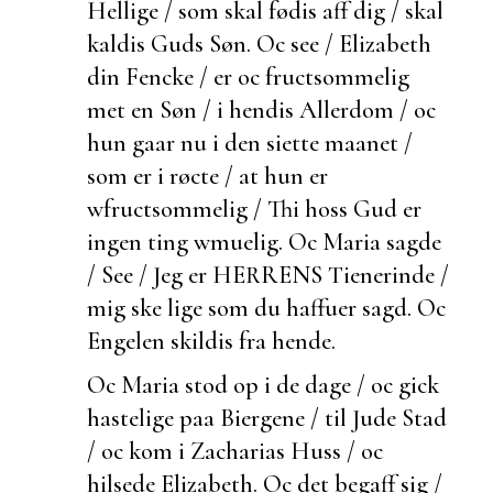
Hellige / som skal fødis aff dig / skal
kaldis Guds Søn. Oc see / Elizabeth
din Fencke / er oc
fructsommelig
met en Søn / i hendis Allerdom / oc
hun gaar nu i den siette maanet /
som er i røcte / at hun er
wfructsommelig / Thi hoss Gud er
ingen ting wmuelig. Oc Maria sagde
/ See / Jeg er HERRENS Tienerinde /
mig ske lige som du haffuer sagd. Oc
Engelen skildis fra hende.
Oc Maria stod op i de dage / oc gick
hastelige paa Biergene / til Jude Stad
/ oc kom i Zacharias Huss / oc
hilsede Elizabeth. Oc det
begaff sig /