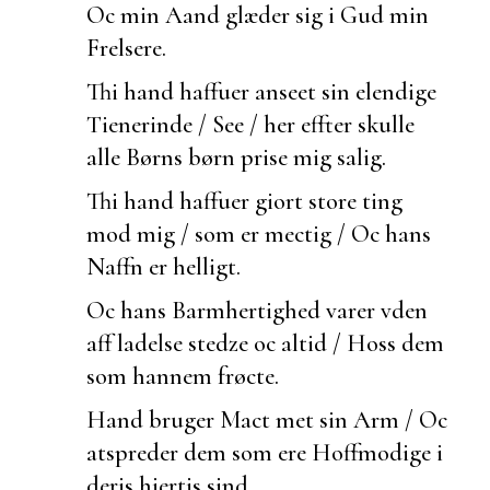
Oc min Aand glæder sig i Gud min
Frelsere.
Thi hand haffuer
anseet sin elendige
Tienerinde / See / her effter skulle
alle Børns børn prise mig salig.
Thi hand haffuer giort store ting
mod mig / som er mectig / Oc hans
Naffn er helligt.
Oc hans Barmhertighed varer vden
aff ladelse stedze oc altid / Hoss dem
som hannem frøcte.
Hand bruger Mact met sin Arm / Oc
atspreder dem som ere Hoffmodige i
deris hiertis sind.