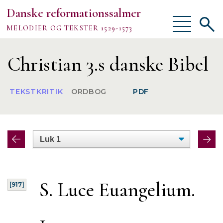
Danske reformationssalmer
Vis/skjul
Vis/sk
MELODIER OG TEKSTER 1529-1573
menu
søgef
Vejledning
Christian 3.s danske Bibel
Om
TEKSTKRITIK
ORDBOG
PDF
TEKSTER
MELODIER
FORSKNING
S. Luce Euangelium.
[917]