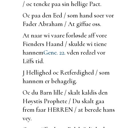
/ oc tencke paa sin hellige Pact.
Oc paa den Eed / som hand
soer vor
Fader Abraham / At giffue oss.
At naar wi vaare forløsde aff vore
Fienders Haand / skulde wi tiene
hannem
Gene. 22.
vden redzel vor
Liffs tid.
J Hellighed oc Retferdighed / som
hannem er behagelig.
Oc du Barn lille / skalt kaldis den
Høystis Prophete / Du skalt gaa
frem faar HERREN / at
berede hans
vey.