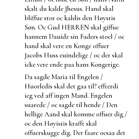
skalt du kalde Jhesus. Hand skal
bliffue stor oc kaldis den Høystis
Søn. Oc Gud HERREN skal giffue
hannem Dauidz sin Faders stoel / oc
hand skal vere en Konge offuer
Jacobs Huss
euindelige / oc der skal
icke vere ende paa hans Kongerige.
Da sagde Maria til Engelen /
Huorledis skal det gaa til?
effterdi
ieg ved aff ingen Mand. Engelen
suarede / oc sagde til hende / Den
hellige Aand skal komme offuer dig /
oc den Høyistis krafft skal
offuerskugge dig. Der faare ocsaa det