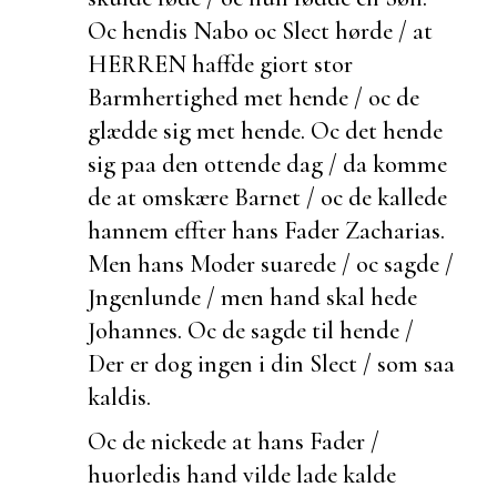
Oc hendis Nabo oc Slect hørde / at
HERREN haffde giort stor
Barmhertighed met hende / oc de
glædde sig met hende. Oc det hende
sig paa den ottende dag / da komme
de at omskære Barnet / oc de kallede
hannem effter hans Fader Zacharias.
Men hans Moder suarede / oc sagde /
Jngenlunde / men hand skal hede
Johannes. Oc de sagde til hende /
Der er dog ingen i din Slect / som saa
kaldis.
Oc de nickede at hans Fader /
huorledis hand vilde lade kalde