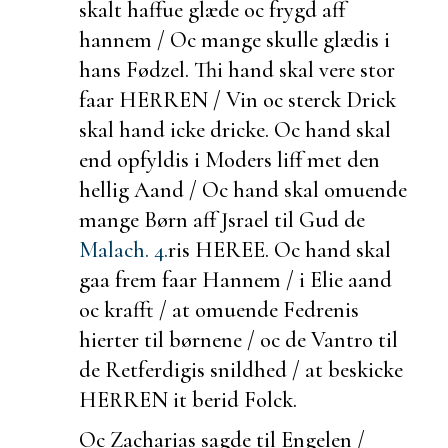
skalt haffue glæde oc frygd aff
hannem / Oc mange skulle glædis i
hans Fødzel. Thi hand skal vere stor
faar HERREN / Vin oc sterck Drick
skal hand icke dricke. Oc hand skal
end opfyldis i Moders liff met den
hellig Aand / Oc hand skal omuende
mange Børn aff Jsrael til Gud de
Malach. 4.
ris HEREE. Oc hand skal
gaa frem faar Hannem / i Elie aand
oc krafft / at omuende Fedrenis
hierter til børnene / oc de Vantro til
de Retferdigis snildhed / at
beskicke
HERREN it
berid Folck.
Oc Zacharias sagde til Engelen /