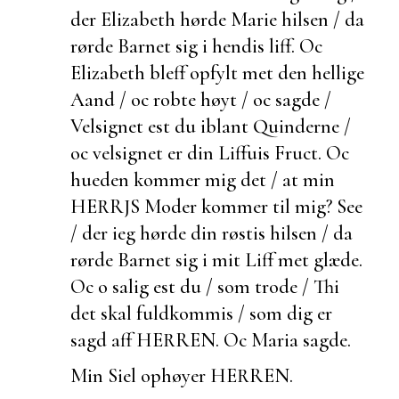
der Elizabeth hørde Marie hilsen / da
rørde Barnet sig i hendis liff. Oc
Elizabeth bleff opfylt met den hellige
Aand / oc robte høyt / oc sagde /
Velsignet
est du iblant Quinderne /
oc velsignet er din Liffuis Fruct. Oc
hueden kommer mig det / at min
HERRJS Moder kommer til mig? See
/ der ieg hørde din røstis hilsen / da
rørde Barnet sig i mit Liff met glæde.
Oc o salig
est du / som trode / Thi
det skal fuldkommis / som dig er
sagd aff HERREN. Oc Maria sagde.
Min Siel ophøyer HERREN.