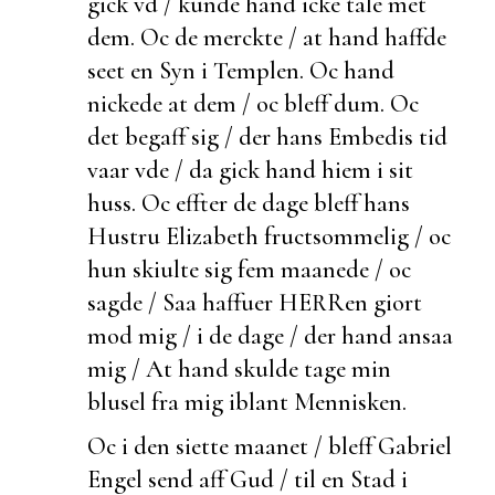
gick vd / kunde hand icke tale met
dem. Oc de
merckte / at hand haffde
seet en Syn i Templen. Oc hand
nickede at dem / oc bleff
dum. Oc
det
begaff sig / der hans Embedis tid
vaar vde / da gick hand hiem i sit
huss. Oc effter de dage bleff hans
Hustru Elizabeth fructsommelig / oc
hun skiulte sig fem maanede / oc
sagde / Saa haffuer HERRen giort
mod mig / i de dage /
der hand ansaa
mig / At hand skulde tage min
blusel fra mig iblant Mennisken.
Oc i den siette maanet / bleff Gabriel
Engel send aff Gud / til en Stad i