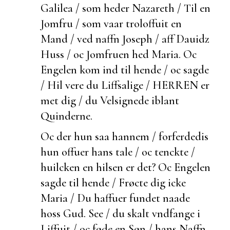
Galilea / som heder Nazareth / Til en
Jomfru / som vaar troloffuit en
Mand / ved naffn Joseph / aff Dauidz
Huss / oc Jomfruen hed Maria. Oc
Engelen kom ind til hende / oc sagde
/ Hil vere du Liffsalige / HERREN er
met dig / du Velsignede iblant
Quinderne.
Oc
der hun saa hannem / forferdedis
hun offuer hans tale / oc tenckte /
huilcken en hilsen er det? Oc Engelen
sagde til hende / Frøcte dig icke
Maria / Du haffuer fundet naade
hoss Gud. See / du skalt vndfange i
Liffuit / oc føde en Søn / hans Naffn