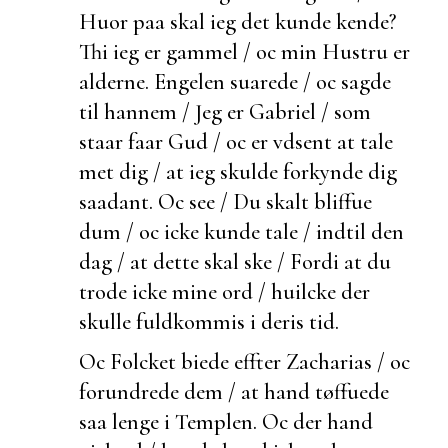
Huor paa skal ieg det kunde kende?
Thi ieg er gammel / oc min Hustru er
alderne. Engelen suarede / oc sagde
til hannem / Jeg er Gabriel / som
staar faar Gud / oc er vdsent at tale
met dig / at ieg skulde forkynde dig
saadant. Oc see / Du skalt bliffue
dum / oc icke kunde tale / indtil den
dag / at dette skal ske / Fordi at du
trode icke mine ord / huilcke der
skulle
fuldkommis i deris tid.
Oc Folcket
biede effter Zacharias / oc
forundrede dem / at hand tøffuede
saa lenge i Templen. Oc
der hand