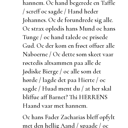
hannem. Oc hand begerede en Taffle
/ screff oc sagde / Hand heder
Johannes. Oc de forundrede sig alle.
Oc strax oplodis hans Mund oc hans
Tunge / oc hand talede oc prisede
Gud. Oc der kom en frøct offuer alle
Naboerne / Oc dette som skeet vaar
røctedis altsammen paa alle de
Jødiske Bierge / oc alle som det
hørde / lagde det paa Hierte / oc
sagde / Huad ment du / at her skal
bliffue aff Barnet? Thi HERRENS
Haand vaar met hannem.
Oc hans Fader Zacharias bleff opfylt
met den hellig Aand / spaade / oc