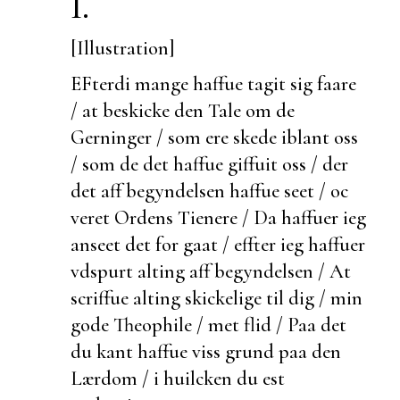
I.
[Illustration]
EFterdi mange haffue tagit sig faare
/ at
beskicke den Tale om de
Gerninger / som ere skede iblant oss
/ som de det haffue giffuit oss / der
det aff begyndelsen haffue seet / oc
veret Ordens Tienere / Da haffuer ieg
anseet det for gaat / effter ieg haffuer
vdspurt alting aff begyndelsen / At
scriffue alting skickelige til dig / min
gode Theophile / met flid / Paa det
du kant haffue viss grund paa den
Lærdom / i huilcken du
est