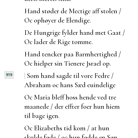
Hand støder de Mectige aff stolen /
Oc ophøyer de Elendige.
De Hungrige fylder hand met Gaat /
Oc lader de Rige tomme.
Hand tencker paa Barmhertighed /
Oc hielper sin Tienere Jsrael op.
|
Som hand sagde til vore Fedre /
919
Abraham oc hans Sæd
euindelige
Oc Maria bleff hoss hende ved tre
maanede / der effter
foer hun hiem
til bage igen.
Oc Elizabeths tid kom / at hun
skulde føde / oc hun fødde en Søn.