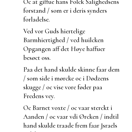
Oc at giffue hans Folck
Salighedsens
forstand / som er i deris synders
forladelse.
Ved vor Guds hiertelige
Barmhiertighed / ved
huilcken
Opgangen aff det Høye haffuer
besøct oss.
Paa det hand skulde skinne faar dem
/ som side i mørcke oc i Dødzens
skugge / oc vise vore føder paa
Fredens vey.
Oc Barnet voxte / oc vaar sterckt i
Aanden / oc vaar vdi Ørcken / indtil
hand skulde
traade frem faar Jsraels