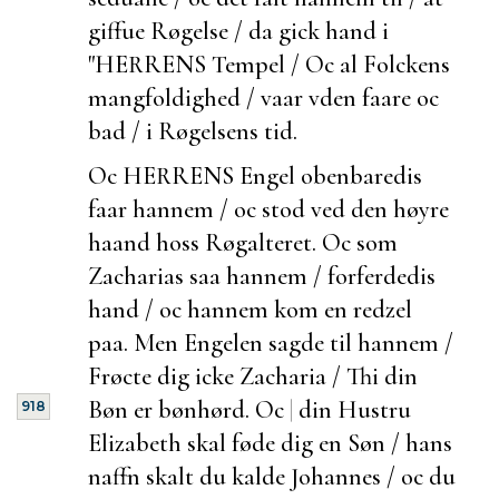
giffue Røgelse / da gick hand i
"HERRENS Tempel / Oc al Folckens
mangfoldighed / vaar vden faare oc
bad / i Røgelsens tid.
Oc HERRENS Engel obenbaredis
faar hannem / oc stod ved den høyre
haand hoss Røgalteret. Oc som
Zacharias saa hannem / forferdedis
hand / oc hannem kom en redzel
paa. Men Engelen sagde til hannem /
Frøcte dig icke Zacharia / Thi din
Bøn er bønhørd. Oc
|
din Hustru
918
Elizabeth skal føde dig en Søn / hans
naffn skalt du kalde Johannes / oc du