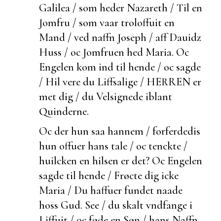
Galilea / som heder Nazareth / Til en
Jomfru / som vaar troloffuit en
Mand / ved naffn Joseph / aff Dauidz
Huss / oc Jomfruen hed Maria. Oc
Engelen kom ind til hende / oc sagde
/ Hil vere du Liffsalige / HERREN er
met dig / du Velsignede iblant
Quinderne.
Oc
der hun saa hannem / forferdedis
hun offuer hans tale / oc tenckte /
huilcken en hilsen er det? Oc Engelen
sagde til hende / Frøcte dig icke
Maria / Du haffuer fundet naade
hoss Gud. See / du skalt vndfange i
Liffuit / oc føde en Søn / hans Naffn