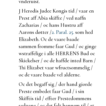
vnderuist.
J Herodis Judee Kongis tid / vaar en
Prest aff Abia
skiffte / ved naffn
Zacharias / oc hans Hustru aff
Aarons døtter /
2. Paral. 25.
som hed
Elizabeth. Oc de vaare
baade
sammen fromme faar Gud / oc
ginge
w
straffelige i alle HERRENS Bud oc
Skickelser / oc de haffde inted Barn /
Thi Elizabet vaar w
fructsommelig /
oc de vaare
baade vel
alderne.
Oc det
begaff sig /
der hand giorde
Preste embedet faar Gud / i sin
Skifftis tid / effter Prestedommens
seduane / oc det falt hannem til / at