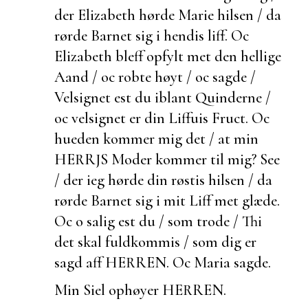
der Elizabeth hørde Marie hilsen / da
rørde Barnet sig i hendis liff. Oc
Elizabeth bleff opfylt met den hellige
Aand / oc robte høyt / oc sagde /
Velsignet
est du iblant Quinderne /
oc velsignet er din Liffuis Fruct. Oc
hueden kommer mig det / at min
HERRJS Moder kommer til mig? See
/ der ieg hørde din røstis hilsen / da
rørde Barnet sig i mit Liff met glæde.
Oc o salig
est du / som trode / Thi
det skal fuldkommis / som dig er
sagd aff HERREN. Oc Maria sagde.
Min Siel ophøyer HERREN.