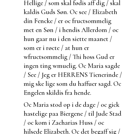
Hellige / som skal fødis aff dig / skal
kaldis Guds Søn. Oc see / Elizabeth
din Fencke / er oc
fructsommelig
met en Søn / i hendis Allerdom / oc
hun gaar nu i den siette maanet /
som er i røcte / at hun er
wfructsommelig / Thi hoss Gud er
ingen ting wmuelig. Oc Maria sagde
/ See / Jeg er HERRENS Tienerinde /
mig ske lige som du haffuer sagd. Oc
Engelen skildis fra hende.
Oc Maria stod op i de dage / oc gick
hastelige paa Biergene / til Jude Stad
/ oc kom i Zacharias Huss / oc
hilsede Elizabeth. Oc det
begaff sig /