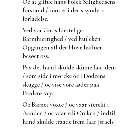
Oc at giffue hans Folck
Salighedsens
forstand / som er i deris synders
forladelse.
Ved vor Guds hiertelige
Barmhiertighed / ved
huilcken
Opgangen aff det Høye haffuer
besøct oss.
Paa det hand skulde skinne faar dem
/ som side i mørcke oc i Dødzens
skugge / oc vise vore føder paa
Fredens vey.
Oc Barnet voxte / oc vaar sterckt i
Aanden / oc vaar vdi Ørcken / indtil
hand skulde
traade frem faar Jsraels