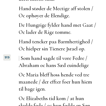
Hand støder de Mectige aff stolen /
Oc ophøyer de Elendige.
De Hungrige fylder hand met Gaat /
Oc lader de Rige tomme.
Hand tencker paa Barmhertighed /
Oc hielper sin Tienere Jsrael op.
|
Som hand sagde til vore Fedre /
919
Abraham oc hans Sæd
euindelige
Oc Maria bleff hoss hende ved tre
maanede / der effter
foer hun hiem
til bage igen.
Oc Elizabeths tid kom / at hun
skulde føde / oc hun fødde en Søn.