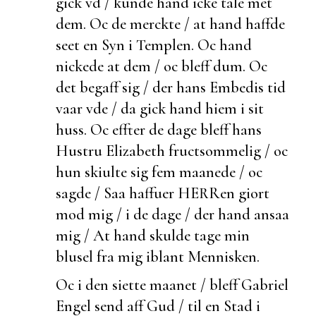
gick vd / kunde hand icke tale met
dem. Oc de
merckte / at hand haffde
seet en Syn i Templen. Oc hand
nickede at dem / oc bleff
dum. Oc
det
begaff sig / der hans Embedis tid
vaar vde / da gick hand hiem i sit
huss. Oc effter de dage bleff hans
Hustru Elizabeth fructsommelig / oc
hun skiulte sig fem maanede / oc
sagde / Saa haffuer HERRen giort
mod mig / i de dage /
der hand ansaa
mig / At hand skulde tage min
blusel fra mig iblant Mennisken.
Oc i den siette maanet / bleff Gabriel
Engel send aff Gud / til en Stad i