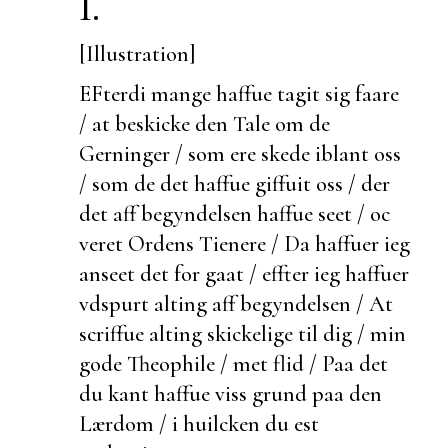
I.
[Illustration]
EFterdi mange haffue tagit sig faare
/ at
beskicke den Tale om de
Gerninger / som ere skede iblant oss
/ som de det haffue giffuit oss / der
det aff begyndelsen haffue seet / oc
veret Ordens Tienere / Da haffuer ieg
anseet det for gaat / effter ieg haffuer
vdspurt alting aff begyndelsen / At
scriffue alting skickelige til dig / min
gode Theophile / met flid / Paa det
du kant haffue viss grund paa den
Lærdom / i huilcken du
est