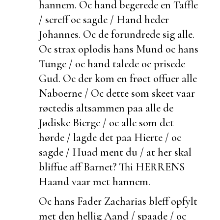
hannem. Oc hand begerede en Taffle
/ screff oc sagde / Hand heder
Johannes. Oc de forundrede sig alle.
Oc strax oplodis hans Mund oc hans
Tunge / oc hand talede oc prisede
Gud. Oc der kom en frøct offuer alle
Naboerne / Oc dette som skeet vaar
røctedis altsammen paa alle de
Jødiske Bierge / oc alle som det
hørde / lagde det paa Hierte / oc
sagde / Huad ment du / at her skal
bliffue aff Barnet? Thi HERRENS
Haand vaar met hannem.
Oc hans Fader Zacharias bleff opfylt
met den hellig Aand / spaade / oc