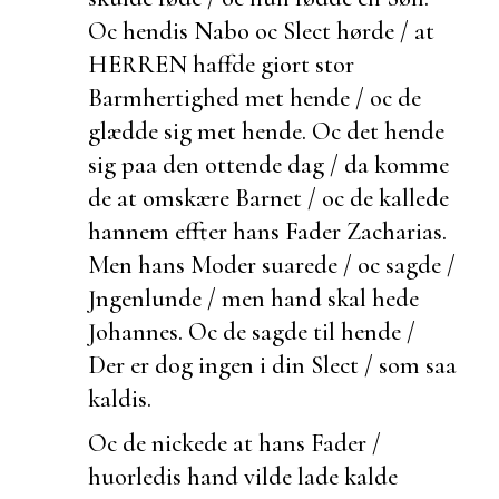
Oc hendis Nabo oc Slect hørde / at
HERREN haffde giort stor
Barmhertighed met hende / oc de
glædde sig met hende. Oc det hende
sig paa den ottende dag / da komme
de at omskære Barnet / oc de kallede
hannem effter hans Fader Zacharias.
Men hans Moder suarede / oc sagde /
Jngenlunde / men hand skal hede
Johannes. Oc de sagde til hende /
Der er dog ingen i din Slect / som saa
kaldis.
Oc de nickede at hans Fader /
huorledis hand vilde lade kalde