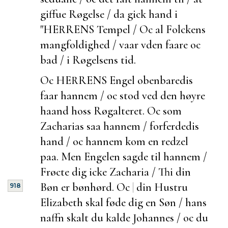
giffue Røgelse / da gick hand i
"HERRENS Tempel / Oc al Folckens
mangfoldighed / vaar vden faare oc
bad / i Røgelsens tid.
Oc HERRENS Engel obenbaredis
faar hannem / oc stod ved den høyre
haand hoss Røgalteret. Oc som
Zacharias saa hannem / forferdedis
hand / oc hannem kom en redzel
paa. Men Engelen sagde til hannem /
Frøcte dig icke Zacharia / Thi din
Bøn er bønhørd. Oc
|
din Hustru
918
Elizabeth skal føde dig en Søn / hans
naffn skalt du kalde Johannes / oc du