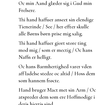
Oc min Aand glæder sig i Gud min
Frelsere.
Thi hand haffuer
anseet sin elendige
Tienerinde / See / her effter skulle
alle Børns børn prise mig salig.
Thi hand haffuer giort store ting
mod mig / som er mectig / Oc hans
Naffn er helligt.
Oc hans Barmhertighed varer vden
aff ladelse stedze oc altid / Hoss dem
som hannem frøcte.
Hand bruger Mact met sin Arm / Oc
atspreder dem som ere Hoffmodige i
deris hiertis sind.