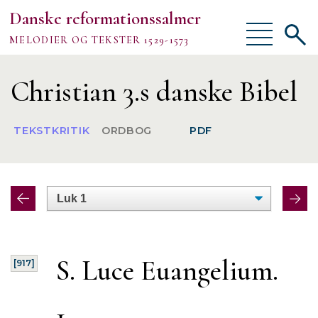
Danske reformationssalmer
Vis/skjul
Vis/sk
MELODIER OG TEKSTER 1529-1573
menu
søgef
Vejledning
Christian 3.s danske Bibel
Om
TEKSTKRITIK
ORDBOG
PDF
TEKSTER
MELODIER
FORSKNING
S. Luce Euangelium.
[917]