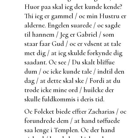
Huor paa skal ieg det kunde kende?
Thi ieg er gammel / oc min Hustru er
alderne. Engelen suarede / oc sagde
til hannem / Jeg er Gabriel / som
staar faar Gud / oc er vdsent at tale
met dig / at ieg skulde forkynde dig
saadant. Oc see / Du skalt bliffue
dum / oc icke kunde tale / indtil den
dag / at dette skal ske / Fordi at du
trode icke mine ord / huilcke der
skulle
fuldkommis i deris tid.
Oc Folcket
biede effter Zacharias / oc
forundrede dem / at hand tøffuede
saa lenge i Templen. Oc
der hand