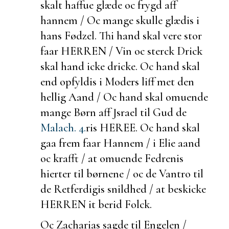
skalt haffue glæde oc frygd aff
hannem / Oc mange skulle glædis i
hans Fødzel. Thi hand skal vere stor
faar HERREN / Vin oc sterck Drick
skal hand icke dricke. Oc hand skal
end opfyldis i Moders liff met den
hellig Aand / Oc hand skal omuende
mange Børn aff Jsrael til Gud de
Malach. 4.
ris HEREE. Oc hand skal
gaa frem faar Hannem / i Elie aand
oc krafft / at omuende Fedrenis
hierter til børnene / oc de Vantro til
de Retferdigis snildhed / at
beskicke
HERREN it
berid Folck.
Oc Zacharias sagde til Engelen /