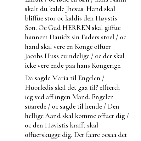
skalt du kalde Jhesus. Hand skal
bliffue stor oc kaldis den Høystis
Søn. Oc Gud HERREN skal giffue
hannem Dauidz sin Faders stoel / oc
hand skal vere en Konge offuer
Jacobs Huss
euindelige / oc der skal
icke vere ende paa hans Kongerige.
Da sagde Maria til Engelen /
Huorledis skal det gaa til?
effterdi
ieg ved aff ingen Mand. Engelen
suarede / oc sagde til hende / Den
hellige Aand skal komme offuer dig /
oc den Høyistis krafft skal
offuerskugge dig. Der faare ocsaa det