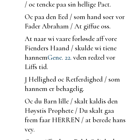
/ oc tencke paa sin hellige Pact.
Oc paa den Eed / som hand
soer vor
Fader Abraham / At giffue oss.
At naar wi vaare forløsde aff vore
Fienders Haand / skulde wi tiene
hannem
Gene. 22.
vden redzel vor
Liffs tid.
J Hellighed oc Retferdighed / som
hannem er behagelig.
Oc du Barn lille / skalt kaldis den
Høystis Prophete / Du skalt gaa
frem faar HERREN / at
berede hans
vey.