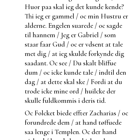
Huor paa skal ieg det kunde kende?
Thi ieg er gammel / oc min Hustru er
alderne. Engelen suarede / oc sagde
til hannem / Jeg er Gabriel / som
staar faar Gud / oc er vdsent at tale
met dig / at ieg skulde forkynde dig
saadant. Oc see / Du skalt bliffue
dum / oc icke kunde tale / indtil den
dag / at dette skal ske / Fordi at du
trode icke mine ord / huilcke der
skulle
fuldkommis i deris tid.
Oc Folcket
biede effter Zacharias / oc
forundrede dem / at hand tøffuede
saa lenge i Templen. Oc
der hand