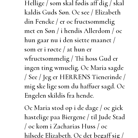
Hellige / som skal fødis aff dig / skal
kaldis Guds Søn. Oc see / Elizabeth
din Fencke / er oc
fructsommelig
met en Søn / i hendis Allerdom / oc
hun gaar nu i den siette maanet /
som er i røcte / at hun er
wfructsommelig / Thi hoss Gud er
ingen ting wmuelig. Oc Maria sagde
/ See / Jeg er HERRENS Tienerinde /
mig ske lige som du haffuer sagd. Oc
Engelen skildis fra hende.
Oc Maria stod op i de dage / oc gick
hastelige paa Biergene / til Jude Stad
/ oc kom i Zacharias Huss / oc
hilsede Elizabeth. Oc det
begaff sig /