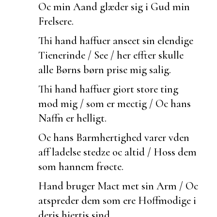
Oc min Aand glæder sig i Gud min
Frelsere.
Thi hand haffuer
anseet sin elendige
Tienerinde / See / her effter skulle
alle Børns børn prise mig salig.
Thi hand haffuer giort store ting
mod mig / som er mectig / Oc hans
Naffn er helligt.
Oc hans Barmhertighed varer vden
aff ladelse stedze oc altid / Hoss dem
som hannem frøcte.
Hand bruger Mact met sin Arm / Oc
atspreder dem som ere Hoffmodige i
deris hiertis sind.