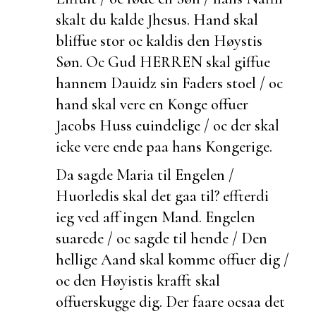
skalt du kalde Jhesus. Hand skal
bliffue stor oc kaldis den Høystis
Søn. Oc Gud HERREN skal giffue
hannem Dauidz sin Faders stoel / oc
hand skal vere en Konge offuer
Jacobs Huss
euindelige / oc der skal
icke vere ende paa hans Kongerige.
Da sagde Maria til Engelen /
Huorledis skal det gaa til?
effterdi
ieg ved aff ingen Mand. Engelen
suarede / oc sagde til hende / Den
hellige Aand skal komme offuer dig /
oc den Høyistis krafft skal
offuerskugge dig. Der faare ocsaa det