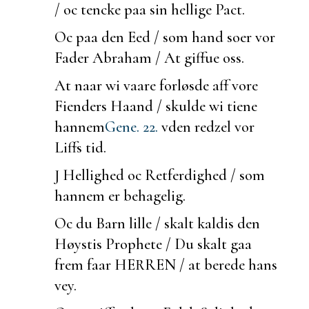
/ oc tencke paa sin hellige Pact.
Oc paa den Eed / som hand
soer vor
Fader Abraham / At giffue oss.
At naar wi vaare forløsde aff vore
Fienders Haand / skulde wi tiene
hannem
Gene. 22.
vden redzel vor
Liffs tid.
J Hellighed oc Retferdighed / som
hannem er behagelig.
Oc du Barn lille / skalt kaldis den
Høystis Prophete / Du skalt gaa
frem faar HERREN / at
berede hans
vey.