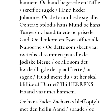
hannem. Oc hand begerede en Taffle
/ screff oc sagde / Hand heder
Johannes. Oc de forundrede sig alle.
Oc strax oplodis hans Mund oc hans
Tunge / oc hand talede oc prisede
Gud. Oc der kom en frøct offuer alle
Naboerne / Oc dette som skeet vaar
røctedis altsammen paa alle de
Jødiske Bierge / oc alle som det
hørde / lagde det paa Hierte / oc
sagde / Huad ment du / at her skal
bliffue aff Barnet? Thi HERRENS
Haand vaar met hannem.
Oc hans Fader Zacharias bleff opfylt
met den hellig Aand / spaade / oc