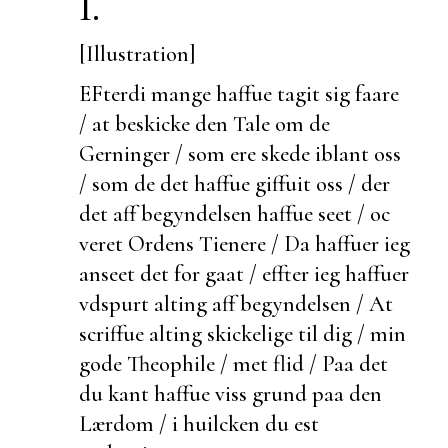
I.
[Illustration]
EFterdi mange haffue tagit sig faare
/ at
beskicke den Tale om de
Gerninger / som ere skede iblant oss
/ som de det haffue giffuit oss / der
det aff begyndelsen haffue seet / oc
veret Ordens Tienere / Da haffuer ieg
anseet det for gaat / effter ieg haffuer
vdspurt alting aff begyndelsen / At
scriffue alting skickelige til dig / min
gode Theophile / met flid / Paa det
du kant haffue viss grund paa den
Lærdom / i huilcken du
est