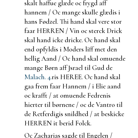
skalt haffue glæde oc frygd aff
hannem / Oc mange skulle glædis i
hans Fødzel. Thi hand skal vere stor
faar HERREN / Vin oc sterck Drick
skal hand icke dricke. Oc hand skal
end opfyldis i Moders liff met den
hellig Aand / Oc hand skal omuende
mange Børn aff Jsrael til Gud de
Malach. 4.
ris HEREE. Oc hand skal
gaa frem faar Hannem / i Elie aand
oc krafft / at omuende Fedrenis
hierter til børnene / oc de Vantro til
de Retferdigis snildhed / at
beskicke
HERREN it
berid Folck.
Oc Zacharias sagde til Engelen /