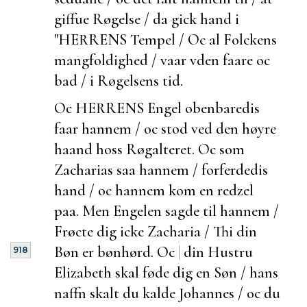
giffue Røgelse / da gick hand i
"HERRENS Tempel / Oc al Folckens
mangfoldighed / vaar vden faare oc
bad / i Røgelsens tid.
Oc HERRENS Engel obenbaredis
faar hannem / oc stod ved den høyre
haand hoss Røgalteret. Oc som
Zacharias saa hannem / forferdedis
hand / oc hannem kom en redzel
paa. Men Engelen sagde til hannem /
Frøcte dig icke Zacharia / Thi din
Bøn er bønhørd. Oc
|
din Hustru
918
Elizabeth skal føde dig en Søn / hans
naffn skalt du kalde Johannes / oc du