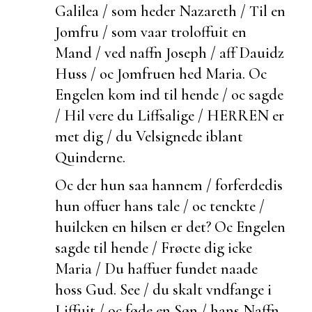
Galilea / som heder Nazareth / Til en
Jomfru / som vaar troloffuit en
Mand / ved naffn Joseph / aff Dauidz
Huss / oc Jomfruen hed Maria. Oc
Engelen kom ind til hende / oc sagde
/ Hil vere du Liffsalige / HERREN er
met dig / du Velsignede iblant
Quinderne.
Oc
der hun saa hannem / forferdedis
hun offuer hans tale / oc tenckte /
huilcken en hilsen er det? Oc Engelen
sagde til hende / Frøcte dig icke
Maria / Du haffuer fundet naade
hoss Gud. See / du skalt vndfange i
Liffuit / oc føde en Søn / hans Naffn