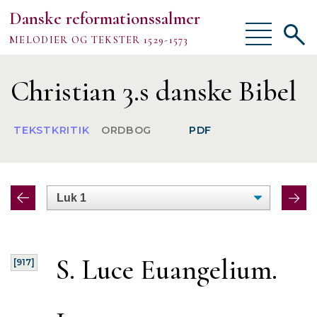
Danske reformationssalmer
Vis/skjul
Vis/sk
MELODIER OG TEKSTER 1529-1573
menu
søgef
Vejledning
Christian 3.s danske Bibel
Om
TEKSTKRITIK
ORDBOG
PDF
TEKSTER
MELODIER
FORSKNING
S. Luce Euangelium.
[917]