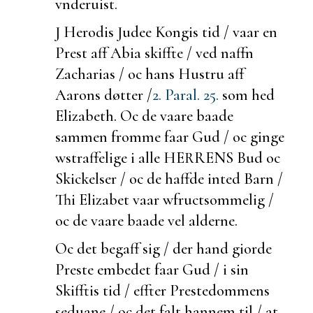
vnderuist.
J Herodis Judee Kongis tid / vaar en
Prest aff Abia
skiffte / ved naffn
Zacharias / oc hans Hustru aff
Aarons døtter /
2. Paral. 25.
som hed
Elizabeth. Oc de vaare
baade
sammen fromme faar Gud / oc
ginge
w
straffelige i alle HERRENS Bud oc
Skickelser / oc de haffde inted Barn /
Thi Elizabet vaar w
fructsommelig /
oc de vaare
baade vel
alderne.
Oc det
begaff sig /
der hand giorde
Preste embedet faar Gud / i sin
Skifftis tid / effter Prestedommens
seduane / oc det falt hannem til / at