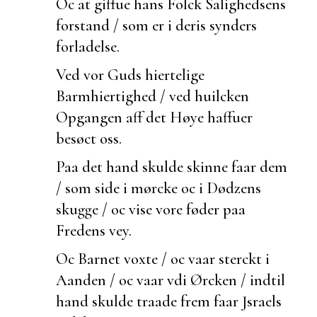
Oc at giffue hans Folck
Salighedsens
forstand / som er i deris synders
forladelse.
Ved vor Guds hiertelige
Barmhiertighed / ved
huilcken
Opgangen aff det Høye haffuer
besøct oss.
Paa det hand skulde skinne faar dem
/ som side i mørcke oc i Dødzens
skugge / oc vise vore føder paa
Fredens vey.
Oc Barnet voxte / oc vaar sterckt i
Aanden / oc vaar vdi Ørcken / indtil
hand skulde
traade frem faar Jsraels