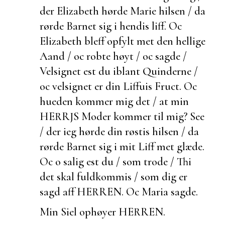
der Elizabeth hørde Marie hilsen / da
rørde Barnet sig i hendis liff. Oc
Elizabeth bleff opfylt met den hellige
Aand / oc robte høyt / oc sagde /
Velsignet
est du iblant Quinderne /
oc velsignet er din Liffuis Fruct. Oc
hueden kommer mig det / at min
HERRJS Moder kommer til mig? See
/ der ieg hørde din røstis hilsen / da
rørde Barnet sig i mit Liff met glæde.
Oc o salig
est du / som trode / Thi
det skal fuldkommis / som dig er
sagd aff HERREN. Oc Maria sagde.
Min Siel ophøyer HERREN.