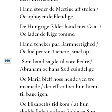
Hand støder de Mectige aff stolen /
Oc ophøyer de Elendige.
De Hungrige fylder hand met Gaat /
Oc lader de Rige tomme.
Hand tencker paa Barmhertighed /
Oc hielper sin Tienere Jsrael op.
|
Som hand sagde til vore Fedre /
919
Abraham oc hans Sæd
euindelige
Oc Maria bleff hoss hende ved tre
maanede / der effter
foer hun hiem
til bage igen.
Oc Elizabeths tid kom / at hun
skulde føde / oc hun fødde en Søn.