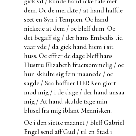
gick vd / kunde hand icke tale met
dem. Oc de
merckte / at hand haffde
seet en Syn i Templen. Oc hand
nickede at dem / oc bleff
dum. Oc
det
begaff sig / der hans Embedis tid
vaar vde / da gick hand hiem i sit
huss. Oc effter de dage bleff hans
Hustru Elizabeth fructsommelig / oc
hun skiulte sig fem maanede / oc
sagde / Saa haffuer HERRen giort
mod mig / i de dage /
der hand ansaa
mig / At hand skulde tage min
blusel fra mig iblant Mennisken.
Oc i den siette maanet / bleff Gabriel
Engel send aff Gud / til en Stad i