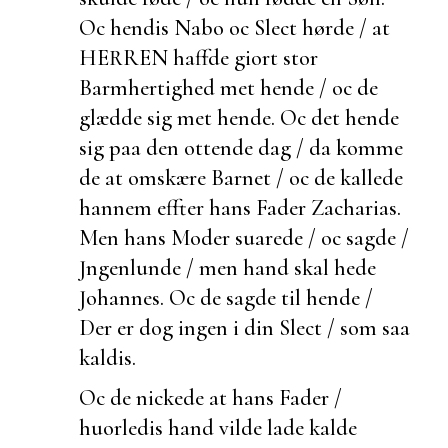
Oc hendis Nabo oc Slect hørde / at
HERREN haffde giort stor
Barmhertighed met hende / oc de
glædde sig met hende. Oc det hende
sig paa den ottende dag / da komme
de at omskære Barnet / oc de kallede
hannem effter hans Fader Zacharias.
Men hans Moder suarede / oc sagde /
Jngenlunde / men hand skal hede
Johannes. Oc de sagde til hende /
Der er dog ingen i din Slect / som saa
kaldis.
Oc de nickede at hans Fader /
huorledis hand vilde lade kalde