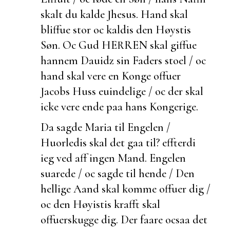
skalt du kalde Jhesus. Hand skal
bliffue stor oc kaldis den Høystis
Søn. Oc Gud HERREN skal giffue
hannem Dauidz sin Faders stoel / oc
hand skal vere en Konge offuer
Jacobs Huss
euindelige / oc der skal
icke vere ende paa hans Kongerige.
Da sagde Maria til Engelen /
Huorledis skal det gaa til?
effterdi
ieg ved aff ingen Mand. Engelen
suarede / oc sagde til hende / Den
hellige Aand skal komme offuer dig /
oc den Høyistis krafft skal
offuerskugge dig. Der faare ocsaa det