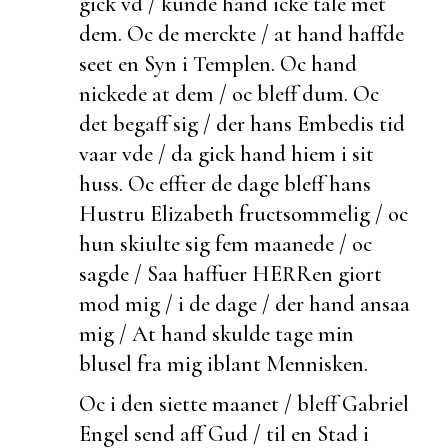
gick vd / kunde hand icke tale met
dem. Oc de
merckte / at hand haffde
seet en Syn i Templen. Oc hand
nickede at dem / oc bleff
dum. Oc
det
begaff sig / der hans Embedis tid
vaar vde / da gick hand hiem i sit
huss. Oc effter de dage bleff hans
Hustru Elizabeth fructsommelig / oc
hun skiulte sig fem maanede / oc
sagde / Saa haffuer HERRen giort
mod mig / i de dage /
der hand ansaa
mig / At hand skulde tage min
blusel fra mig iblant Mennisken.
Oc i den siette maanet / bleff Gabriel
Engel send aff Gud / til en Stad i