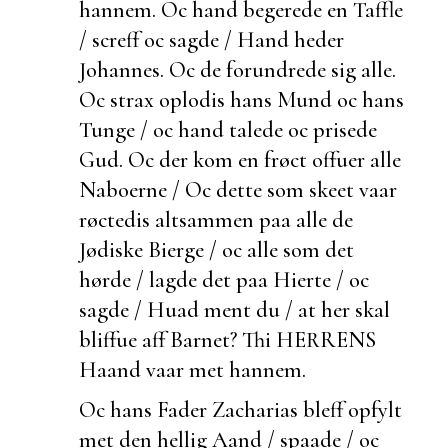
hannem. Oc hand begerede en Taffle
/ screff oc sagde / Hand heder
Johannes. Oc de forundrede sig alle.
Oc strax oplodis hans Mund oc hans
Tunge / oc hand talede oc prisede
Gud. Oc der kom en frøct offuer alle
Naboerne / Oc dette som skeet vaar
røctedis altsammen paa alle de
Jødiske Bierge / oc alle som det
hørde / lagde det paa Hierte / oc
sagde / Huad ment du / at her skal
bliffue aff Barnet? Thi HERRENS
Haand vaar met hannem.
Oc hans Fader Zacharias bleff opfylt
met den hellig Aand / spaade / oc