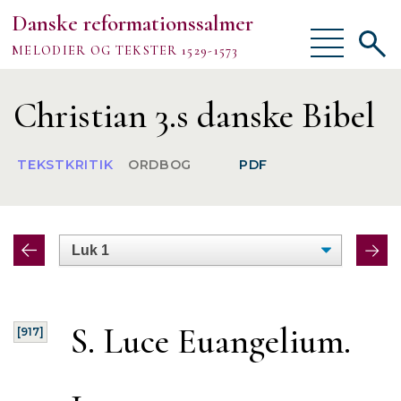
Danske reformationssalmer
Vis/skjul
Vis/sk
MELODIER OG TEKSTER 1529-1573
menu
søgef
Vejledning
Christian 3.s danske Bibel
Om
TEKSTKRITIK
ORDBOG
PDF
TEKSTER
MELODIER
FORSKNING
S. Luce Euangelium.
[917]