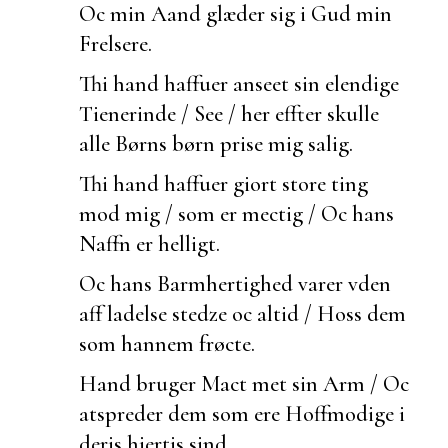
Oc min Aand glæder sig i Gud min
Frelsere.
Thi hand haffuer
anseet sin elendige
Tienerinde / See / her effter skulle
alle Børns børn prise mig salig.
Thi hand haffuer giort store ting
mod mig / som er mectig / Oc hans
Naffn er helligt.
Oc hans Barmhertighed varer vden
aff ladelse stedze oc altid / Hoss dem
som hannem frøcte.
Hand bruger Mact met sin Arm / Oc
atspreder dem som ere Hoffmodige i
deris hiertis sind.