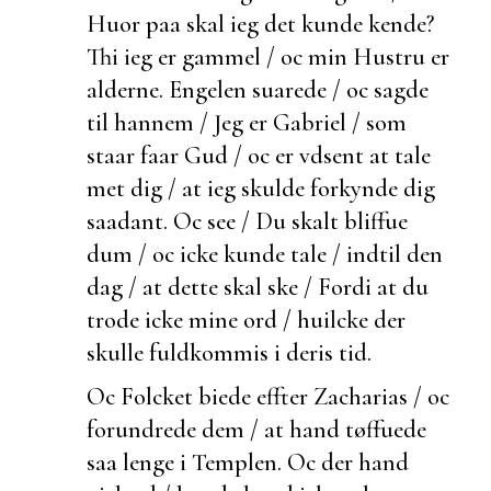
Huor paa skal ieg det kunde kende?
Thi ieg er gammel / oc min Hustru er
alderne. Engelen suarede / oc sagde
til hannem / Jeg er Gabriel / som
staar faar Gud / oc er vdsent at tale
met dig / at ieg skulde forkynde dig
saadant. Oc see / Du skalt bliffue
dum / oc icke kunde tale / indtil den
dag / at dette skal ske / Fordi at du
trode icke mine ord / huilcke der
skulle
fuldkommis i deris tid.
Oc Folcket
biede effter Zacharias / oc
forundrede dem / at hand tøffuede
saa lenge i Templen. Oc
der hand