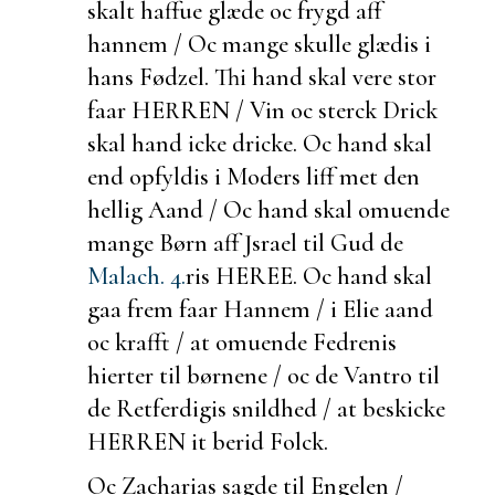
skalt haffue glæde oc frygd aff
hannem / Oc mange skulle glædis i
hans Fødzel. Thi hand skal vere stor
faar HERREN / Vin oc sterck Drick
skal hand icke dricke. Oc hand skal
end opfyldis i Moders liff met den
hellig Aand / Oc hand skal omuende
mange Børn aff Jsrael til Gud de
Malach. 4.
ris HEREE. Oc hand skal
gaa frem faar Hannem / i Elie aand
oc krafft / at omuende Fedrenis
hierter til børnene / oc de Vantro til
de Retferdigis snildhed / at
beskicke
HERREN it
berid Folck.
Oc Zacharias sagde til Engelen /