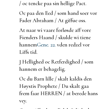
/ oc tencke paa sin hellige Pact.
Oc paa den Eed / som hand
soer vor
Fader Abraham / At giffue oss.
At naar wi vaare forløsde aff vore
Fienders Haand / skulde wi tiene
hannem
Gene. 22.
vden redzel vor
Liffs tid.
J Hellighed oc Retferdighed / som
hannem er behagelig.
Oc du Barn lille / skalt kaldis den
Høystis Prophete / Du skalt gaa
frem faar HERREN / at
berede hans
vey.