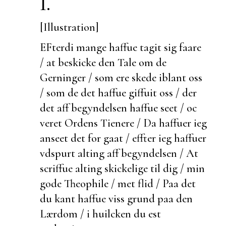
I.
[Illustration]
EFterdi mange haffue tagit sig faare
/ at
beskicke den Tale om de
Gerninger / som ere skede iblant oss
/ som de det haffue giffuit oss / der
det aff begyndelsen haffue seet / oc
veret Ordens Tienere / Da haffuer ieg
anseet det for gaat / effter ieg haffuer
vdspurt alting aff begyndelsen / At
scriffue alting skickelige til dig / min
gode Theophile / met flid / Paa det
du kant haffue viss grund paa den
Lærdom / i huilcken du
est