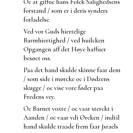
Oc at giffue hans Folck
Salighedsens
forstand / som er i deris synders
forladelse.
Ved vor Guds hiertelige
Barmhiertighed / ved
huilcken
Opgangen aff det Høye haffuer
besøct oss.
Paa det hand skulde skinne faar dem
/ som side i mørcke oc i Dødzens
skugge / oc vise vore føder paa
Fredens vey.
Oc Barnet voxte / oc vaar sterckt i
Aanden / oc vaar vdi Ørcken / indtil
hand skulde
traade frem faar Jsraels