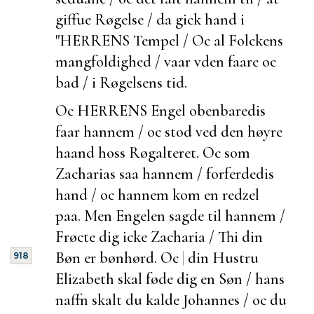
giffue Røgelse / da gick hand i
"HERRENS Tempel / Oc al Folckens
mangfoldighed / vaar vden faare oc
bad / i Røgelsens tid.
Oc HERRENS Engel obenbaredis
faar hannem / oc stod ved den høyre
haand hoss Røgalteret. Oc som
Zacharias saa hannem / forferdedis
hand / oc hannem kom en redzel
paa. Men Engelen sagde til hannem /
Frøcte dig icke Zacharia / Thi din
Bøn er bønhørd. Oc
|
din Hustru
918
Elizabeth skal føde dig en Søn / hans
naffn skalt du kalde Johannes / oc du