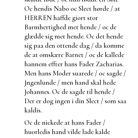
Oc hendis Nabo oc Slect hørde / at
HERREN haffde giort stor
Barmhertighed met hende / oc de
glædde sig met hende. Oc det hende
sig paa den ottende dag / da komme
de at omskære Barnet / oc de kallede
hannem effter hans Fader Zacharias.
Men hans Moder suarede / oc sagde /
Jngenlunde / men hand skal hede
Johannes. Oc de sagde til hende /
Der er dog ingen i din Slect / som saa
kaldis.
Oc de nickede at hans Fader /
huorledis hand vilde lade kalde