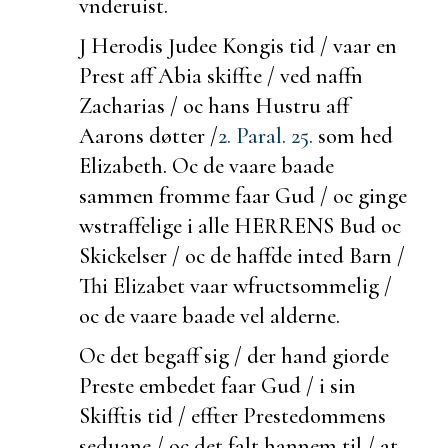
vnderuist.
J Herodis Judee Kongis tid / vaar en
Prest aff Abia
skiffte / ved naffn
Zacharias / oc hans Hustru aff
Aarons døtter /
2. Paral. 25.
som hed
Elizabeth. Oc de vaare
baade
sammen fromme faar Gud / oc
ginge
w
straffelige i alle HERRENS Bud oc
Skickelser / oc de haffde inted Barn /
Thi Elizabet vaar w
fructsommelig /
oc de vaare
baade vel
alderne.
Oc det
begaff sig /
der hand giorde
Preste embedet faar Gud / i sin
Skifftis tid / effter Prestedommens
seduane / oc det falt hannem til / at