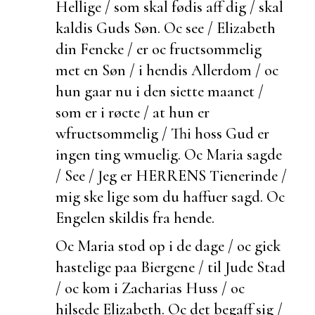
Hellige / som skal fødis aff dig / skal
kaldis Guds Søn. Oc see / Elizabeth
din Fencke / er oc
fructsommelig
met en Søn / i hendis Allerdom / oc
hun gaar nu i den siette maanet /
som er i røcte / at hun er
wfructsommelig / Thi hoss Gud er
ingen ting wmuelig. Oc Maria sagde
/ See / Jeg er HERRENS Tienerinde /
mig ske lige som du haffuer sagd. Oc
Engelen skildis fra hende.
Oc Maria stod op i de dage / oc gick
hastelige paa Biergene / til Jude Stad
/ oc kom i Zacharias Huss / oc
hilsede Elizabeth. Oc det
begaff sig /