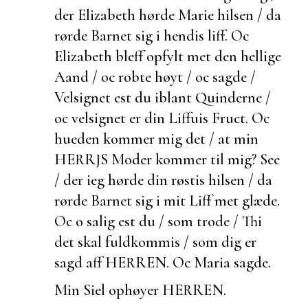
der Elizabeth hørde Marie hilsen / da
rørde Barnet sig i hendis liff. Oc
Elizabeth bleff opfylt met den hellige
Aand / oc robte høyt / oc sagde /
Velsignet
est du iblant Quinderne /
oc velsignet er din Liffuis Fruct. Oc
hueden kommer mig det / at min
HERRJS Moder kommer til mig? See
/ der ieg hørde din røstis hilsen / da
rørde Barnet sig i mit Liff met glæde.
Oc o salig
est du / som trode / Thi
det skal fuldkommis / som dig er
sagd aff HERREN. Oc Maria sagde.
Min Siel ophøyer HERREN.