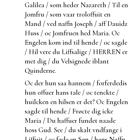
Galilea / som heder Nazareth / Til en
Jomfru / som vaar troloffuit en
Mand / ved naffn Joseph / aff Dauidz
Huss / oc Jomfruen hed Maria. Oc
Engelen kom ind til hende / oc sagde
/ Hil vere du Liffsalige / HERREN er
met dig / du Velsignede iblant
Quinderne.
Oc
der hun saa hannem / forferdedis
hun offuer hans tale / oc tenckte /
huilcken en hilsen er det? Oc Engelen
sagde til hende / Frøcte dig icke
Maria / Du haffuer fundet naade
hoss Gud. See / du skalt vndfange i
Liffuit / oc føde en Søn / hans Naffn