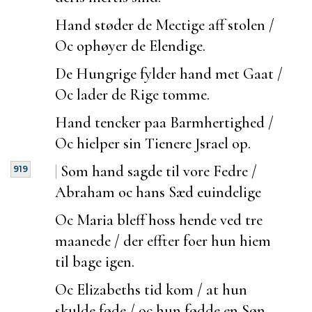
Hand støder de Mectige aff stolen /
Oc ophøyer de Elendige.
De Hungrige fylder hand met Gaat /
Oc lader de Rige tomme.
Hand tencker paa Barmhertighed /
Oc hielper sin Tienere Jsrael op.
|
Som hand sagde til vore Fedre /
919
Abraham oc hans Sæd
euindelige
Oc Maria bleff hoss hende ved tre
maanede / der effter
foer hun hiem
til bage igen.
Oc Elizabeths tid kom / at hun
skulde føde / oc hun fødde en Søn.