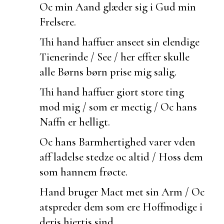
Oc min Aand glæder sig i Gud min
Frelsere.
Thi hand haffuer
anseet sin elendige
Tienerinde / See / her effter skulle
alle Børns børn prise mig salig.
Thi hand haffuer giort store ting
mod mig / som er mectig / Oc hans
Naffn er helligt.
Oc hans Barmhertighed varer vden
aff ladelse stedze oc altid / Hoss dem
som hannem frøcte.
Hand bruger Mact met sin Arm / Oc
atspreder dem som ere Hoffmodige i
deris hiertis sind.