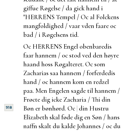
giffue Røgelse / da gick hand i
"HERRENS Tempel / Oc al Folckens
mangfoldighed / vaar vden faare oc
bad / i Røgelsens tid.
Oc HERRENS Engel obenbaredis
faar hannem / oc stod ved den høyre
haand hoss Røgalteret. Oc som
Zacharias saa hannem / forferdedis
hand / oc hannem kom en redzel
paa. Men Engelen sagde til hannem /
Frøcte dig icke Zacharia / Thi din
Bøn er bønhørd. Oc
|
din Hustru
918
Elizabeth skal føde dig en Søn / hans
naffn skalt du kalde Johannes / oc du