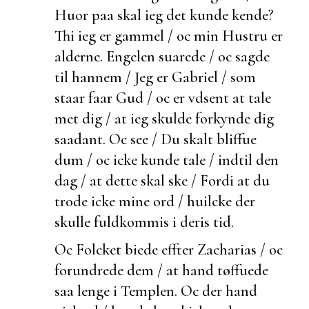
Huor paa skal ieg det kunde kende?
Thi ieg er gammel / oc min Hustru er
alderne. Engelen suarede / oc sagde
til hannem / Jeg er Gabriel / som
staar faar Gud / oc er vdsent at tale
met dig / at ieg skulde forkynde dig
saadant. Oc see / Du skalt bliffue
dum / oc icke kunde tale / indtil den
dag / at dette skal ske / Fordi at du
trode icke mine ord / huilcke der
skulle
fuldkommis i deris tid.
Oc Folcket
biede effter Zacharias / oc
forundrede dem / at hand tøffuede
saa lenge i Templen. Oc
der hand