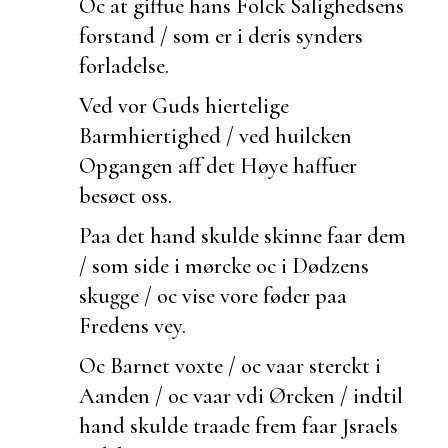
Oc at giffue hans Folck
Salighedsens
forstand / som er i deris synders
forladelse.
Ved vor Guds hiertelige
Barmhiertighed / ved
huilcken
Opgangen aff det Høye haffuer
besøct oss.
Paa det hand skulde skinne faar dem
/ som side i mørcke oc i Dødzens
skugge / oc vise vore føder paa
Fredens vey.
Oc Barnet voxte / oc vaar sterckt i
Aanden / oc vaar vdi Ørcken / indtil
hand skulde
traade frem faar Jsraels