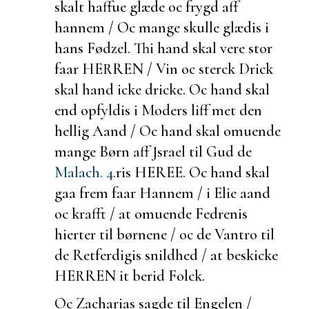
skalt haffue glæde oc frygd aff
hannem / Oc mange skulle glædis i
hans Fødzel. Thi hand skal vere stor
faar HERREN / Vin oc sterck Drick
skal hand icke dricke. Oc hand skal
end opfyldis i Moders liff met den
hellig Aand / Oc hand skal omuende
mange Børn aff Jsrael til Gud de
Malach. 4.
ris HEREE. Oc hand skal
gaa frem faar Hannem / i Elie aand
oc krafft / at omuende Fedrenis
hierter til børnene / oc de Vantro til
de Retferdigis snildhed / at
beskicke
HERREN it
berid Folck.
Oc Zacharias sagde til Engelen /