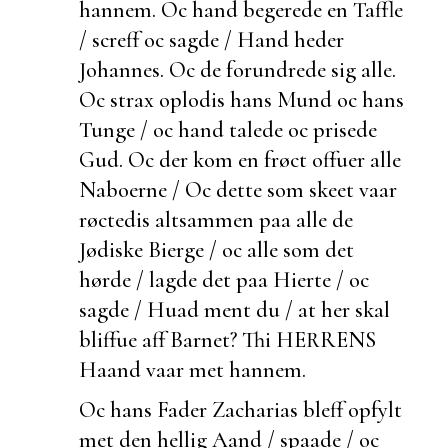
hannem. Oc hand begerede en Taffle
/ screff oc sagde / Hand heder
Johannes. Oc de forundrede sig alle.
Oc strax oplodis hans Mund oc hans
Tunge / oc hand talede oc prisede
Gud. Oc der kom en frøct offuer alle
Naboerne / Oc dette som skeet vaar
røctedis altsammen paa alle de
Jødiske Bierge / oc alle som det
hørde / lagde det paa Hierte / oc
sagde / Huad ment du / at her skal
bliffue aff Barnet? Thi HERRENS
Haand vaar met hannem.
Oc hans Fader Zacharias bleff opfylt
met den hellig Aand / spaade / oc