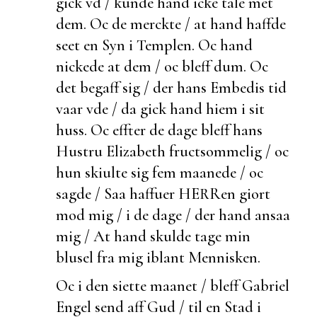
gick vd / kunde hand icke tale met
dem. Oc de
merckte / at hand haffde
seet en Syn i Templen. Oc hand
nickede at dem / oc bleff
dum. Oc
det
begaff sig / der hans Embedis tid
vaar vde / da gick hand hiem i sit
huss. Oc effter de dage bleff hans
Hustru Elizabeth fructsommelig / oc
hun skiulte sig fem maanede / oc
sagde / Saa haffuer HERRen giort
mod mig / i de dage /
der hand ansaa
mig / At hand skulde tage min
blusel fra mig iblant Mennisken.
Oc i den siette maanet / bleff Gabriel
Engel send aff Gud / til en Stad i