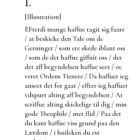
I.
[Illustration]
EFterdi mange haffue tagit sig faare
/ at
beskicke den Tale om de
Gerninger / som ere skede iblant oss
/ som de det haffue giffuit oss / der
det aff begyndelsen haffue seet / oc
veret Ordens Tienere / Da haffuer ieg
anseet det for gaat / effter ieg haffuer
vdspurt alting aff begyndelsen / At
scriffue alting skickelige til dig / min
gode Theophile / met flid / Paa det
du kant haffue viss grund paa den
Lærdom / i huilcken du
est