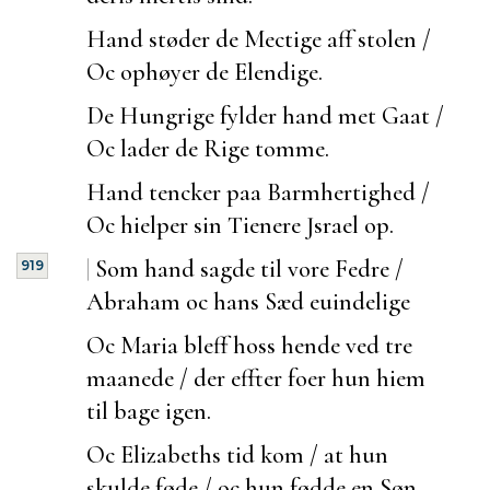
Hand støder de Mectige aff stolen /
Oc ophøyer de Elendige.
De Hungrige fylder hand met Gaat /
Oc lader de Rige tomme.
Hand tencker paa Barmhertighed /
Oc hielper sin Tienere Jsrael op.
|
Som hand sagde til vore Fedre /
919
Abraham oc hans Sæd
euindelige
Oc Maria bleff hoss hende ved tre
maanede / der effter
foer hun hiem
til bage igen.
Oc Elizabeths tid kom / at hun
skulde føde / oc hun fødde en Søn.