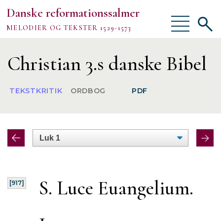
Danske reformationssalmer
Vis/skjul
Vis/sk
MELODIER OG TEKSTER 1529-1573
menu
søgef
Vejledning
Christian 3.s danske Bibel
Om
TEKSTKRITIK
ORDBOG
PDF
TEKSTER
MELODIER
FORSKNING
S. Luce Euangelium.
[917]