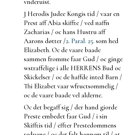
vnderuist.
J Herodis Judee Kongis tid / vaar en
Prest aff Abia
skiffte / ved naffn
Zacharias / oc hans Hustru aff
Aarons døtter /
2. Paral. 25.
som hed
Elizabeth. Oc de vaare
baade
sammen fromme faar Gud / oc
ginge
w
straffelige i alle HERRENS Bud oc
Skickelser / oc de haffde inted Barn /
Thi Elizabet vaar w
fructsommelig /
oc de vaare
baade vel
alderne.
Oc det
begaff sig /
der hand giorde
Preste embedet faar Gud / i sin
Skifftis tid / effter Prestedommens
seduane / oc det falt hannem til / at