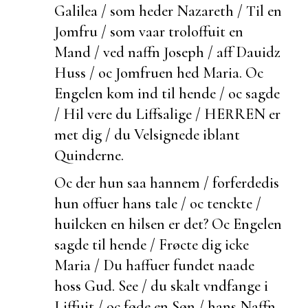
Galilea / som heder Nazareth / Til en
Jomfru / som vaar troloffuit en
Mand / ved naffn Joseph / aff Dauidz
Huss / oc Jomfruen hed Maria. Oc
Engelen kom ind til hende / oc sagde
/ Hil vere du Liffsalige / HERREN er
met dig / du Velsignede iblant
Quinderne.
Oc
der hun saa hannem / forferdedis
hun offuer hans tale / oc tenckte /
huilcken en hilsen er det? Oc Engelen
sagde til hende / Frøcte dig icke
Maria / Du haffuer fundet naade
hoss Gud. See / du skalt vndfange i
Liffuit / oc føde en Søn / hans Naffn