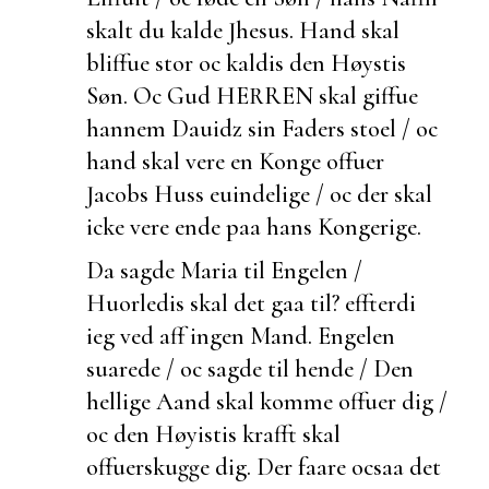
skalt du kalde Jhesus. Hand skal
bliffue stor oc kaldis den Høystis
Søn. Oc Gud HERREN skal giffue
hannem Dauidz sin Faders stoel / oc
hand skal vere en Konge offuer
Jacobs Huss
euindelige / oc der skal
icke vere ende paa hans Kongerige.
Da sagde Maria til Engelen /
Huorledis skal det gaa til?
effterdi
ieg ved aff ingen Mand. Engelen
suarede / oc sagde til hende / Den
hellige Aand skal komme offuer dig /
oc den Høyistis krafft skal
offuerskugge dig. Der faare ocsaa det