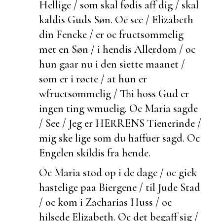
Hellige / som skal fødis aff dig / skal
kaldis Guds Søn. Oc see / Elizabeth
din Fencke / er oc
fructsommelig
met en Søn / i hendis Allerdom / oc
hun gaar nu i den siette maanet /
som er i røcte / at hun er
wfructsommelig / Thi hoss Gud er
ingen ting wmuelig. Oc Maria sagde
/ See / Jeg er HERRENS Tienerinde /
mig ske lige som du haffuer sagd. Oc
Engelen skildis fra hende.
Oc Maria stod op i de dage / oc gick
hastelige paa Biergene / til Jude Stad
/ oc kom i Zacharias Huss / oc
hilsede Elizabeth. Oc det
begaff sig /