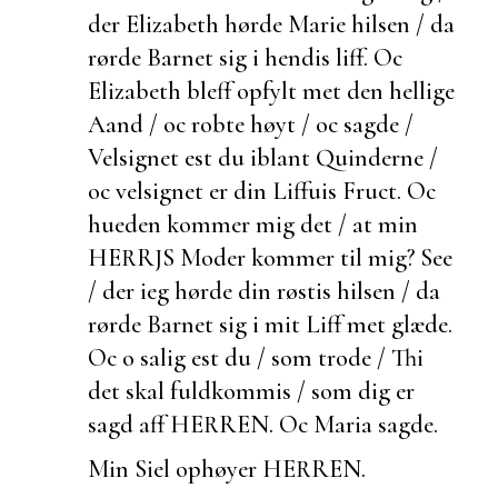
der Elizabeth hørde Marie hilsen / da
rørde Barnet sig i hendis liff. Oc
Elizabeth bleff opfylt met den hellige
Aand / oc robte høyt / oc sagde /
Velsignet
est du iblant Quinderne /
oc velsignet er din Liffuis Fruct. Oc
hueden kommer mig det / at min
HERRJS Moder kommer til mig? See
/ der ieg hørde din røstis hilsen / da
rørde Barnet sig i mit Liff met glæde.
Oc o salig
est du / som trode / Thi
det skal fuldkommis / som dig er
sagd aff HERREN. Oc Maria sagde.
Min Siel ophøyer HERREN.