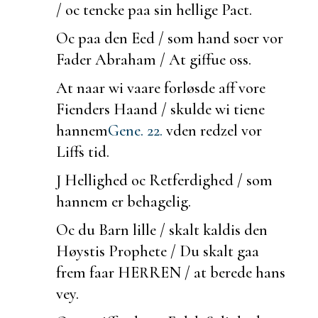
/ oc tencke paa sin hellige Pact.
Oc paa den Eed / som hand
soer vor
Fader Abraham / At giffue oss.
At naar wi vaare forløsde aff vore
Fienders Haand / skulde wi tiene
hannem
Gene. 22.
vden redzel vor
Liffs tid.
J Hellighed oc Retferdighed / som
hannem er behagelig.
Oc du Barn lille / skalt kaldis den
Høystis Prophete / Du skalt gaa
frem faar HERREN / at
berede hans
vey.