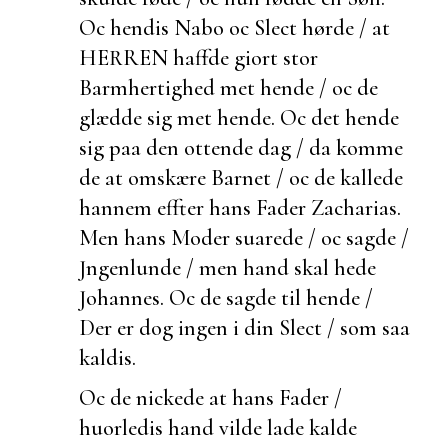
Oc hendis Nabo oc Slect hørde / at
HERREN haffde giort stor
Barmhertighed met hende / oc de
glædde sig met hende. Oc det hende
sig paa den ottende dag / da komme
de at omskære Barnet / oc de kallede
hannem effter hans Fader Zacharias.
Men hans Moder suarede / oc sagde /
Jngenlunde / men hand skal hede
Johannes. Oc de sagde til hende /
Der er dog ingen i din Slect / som saa
kaldis.
Oc de nickede at hans Fader /
huorledis hand vilde lade kalde