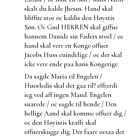
skalt du kalde Jhesus. Hand skal
bliffue stor oc kaldis den Høystis
Søn. Oc Gud HERREN skal giffue
hannem Dauidz sin Faders stoel / oc
hand skal vere en Konge offuer
Jacobs Huss
euindelige / oc der skal
icke vere ende paa hans Kongerige.
Da sagde Maria til Engelen /
Huorledis skal det gaa til?
effterdi
ieg ved aff ingen Mand. Engelen
suarede / oc sagde til hende / Den
hellige Aand skal komme offuer dig /
oc den Høyistis krafft skal
offuerskugge dig. Der faare ocsaa det