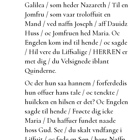
Galilea / som heder Nazareth / Til en
Jomfru / som vaar troloffuit en
Mand / ved naffn Joseph / aff Dauidz
Huss / oc Jomfruen hed Maria. Oc
Engelen kom ind til hende / oc sagde
/ Hil vere du Liffsalige / HERREN er
met dig / du Velsignede iblant
Quinderne.
Oc
der hun saa hannem / forferdedis
hun offuer hans tale / oc tenckte /
huilcken en hilsen er det? Oc Engelen
sagde til hende / Frøcte dig icke
Maria / Du haffuer fundet naade
hoss Gud. See / du skalt vndfange i
Liffuit / oc føde en Søn / hans Naffn