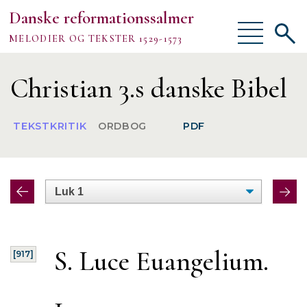
Danske reformationssalmer
Vis/skjul
Vis/sk
MELODIER OG TEKSTER 1529-1573
menu
søgef
Vejledning
Christian 3.s danske Bibel
Om
TEKSTKRITIK
ORDBOG
PDF
TEKSTER
MELODIER
FORSKNING
S. Luce Euangelium.
[917]