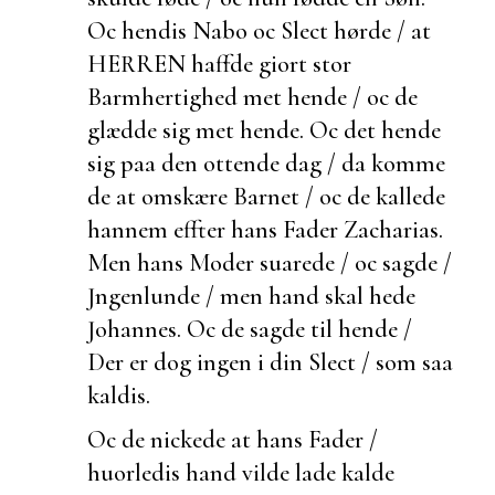
Oc hendis Nabo oc Slect hørde / at
HERREN haffde giort stor
Barmhertighed met hende / oc de
glædde sig met hende. Oc det hende
sig paa den ottende dag / da komme
de at omskære Barnet / oc de kallede
hannem effter hans Fader Zacharias.
Men hans Moder suarede / oc sagde /
Jngenlunde / men hand skal hede
Johannes. Oc de sagde til hende /
Der er dog ingen i din Slect / som saa
kaldis.
Oc de nickede at hans Fader /
huorledis hand vilde lade kalde