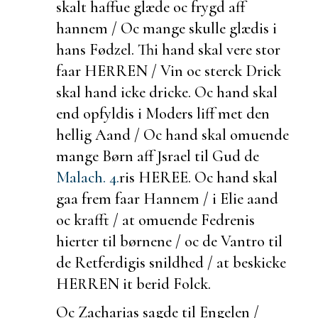
skalt haffue glæde oc frygd aff
hannem / Oc mange skulle glædis i
hans Fødzel. Thi hand skal vere stor
faar HERREN / Vin oc sterck Drick
skal hand icke dricke. Oc hand skal
end opfyldis i Moders liff met den
hellig Aand / Oc hand skal omuende
mange Børn aff Jsrael til Gud de
Malach. 4.
ris HEREE. Oc hand skal
gaa frem faar Hannem / i Elie aand
oc krafft / at omuende Fedrenis
hierter til børnene / oc de Vantro til
de Retferdigis snildhed / at
beskicke
HERREN it
berid Folck.
Oc Zacharias sagde til Engelen /