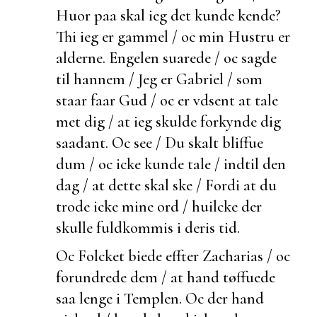
Huor paa skal ieg det kunde kende?
Thi ieg er gammel / oc min Hustru er
alderne. Engelen suarede / oc sagde
til hannem / Jeg er Gabriel / som
staar faar Gud / oc er vdsent at tale
met dig / at ieg skulde forkynde dig
saadant. Oc see / Du skalt bliffue
dum / oc icke kunde tale / indtil den
dag / at dette skal ske / Fordi at du
trode icke mine ord / huilcke der
skulle
fuldkommis i deris tid.
Oc Folcket
biede effter Zacharias / oc
forundrede dem / at hand tøffuede
saa lenge i Templen. Oc
der hand