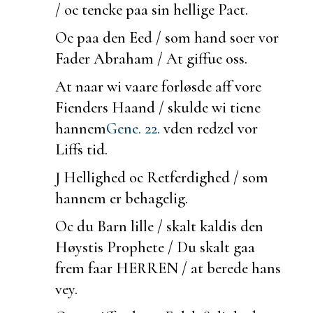
/ oc tencke paa sin hellige Pact.
Oc paa den Eed / som hand
soer vor
Fader Abraham / At giffue oss.
At naar wi vaare forløsde aff vore
Fienders Haand / skulde wi tiene
hannem
Gene. 22.
vden redzel vor
Liffs tid.
J Hellighed oc Retferdighed / som
hannem er behagelig.
Oc du Barn lille / skalt kaldis den
Høystis Prophete / Du skalt gaa
frem faar HERREN / at
berede hans
vey.