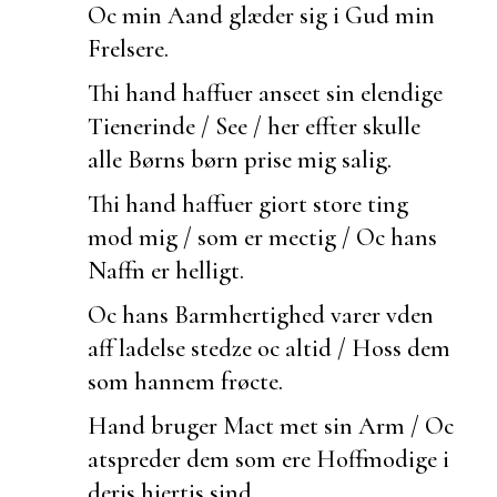
Oc min Aand glæder sig i Gud min
Frelsere.
Thi hand haffuer
anseet sin elendige
Tienerinde / See / her effter skulle
alle Børns børn prise mig salig.
Thi hand haffuer giort store ting
mod mig / som er mectig / Oc hans
Naffn er helligt.
Oc hans Barmhertighed varer vden
aff ladelse stedze oc altid / Hoss dem
som hannem frøcte.
Hand bruger Mact met sin Arm / Oc
atspreder dem som ere Hoffmodige i
deris hiertis sind.