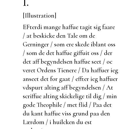
I.
[Illustration]
EFterdi mange haffue tagit sig faare
/ at
beskicke den Tale om de
Gerninger / som ere skede iblant oss
/ som de det haffue giffuit oss / der
det aff begyndelsen haffue seet / oc
veret Ordens Tienere / Da haffuer ieg
anseet det for gaat / effter ieg haffuer
vdspurt alting aff begyndelsen / At
scriffue alting skickelige til dig / min
gode Theophile / met flid / Paa det
du kant haffue viss grund paa den
Lærdom / i huilcken du
est