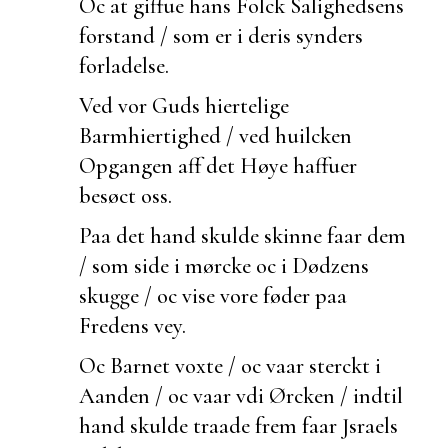
Oc at giffue hans Folck
Salighedsens
forstand / som er i deris synders
forladelse.
Ved vor Guds hiertelige
Barmhiertighed / ved
huilcken
Opgangen aff det Høye haffuer
besøct oss.
Paa det hand skulde skinne faar dem
/ som side i mørcke oc i Dødzens
skugge / oc vise vore føder paa
Fredens vey.
Oc Barnet voxte / oc vaar sterckt i
Aanden / oc vaar vdi Ørcken / indtil
hand skulde
traade frem faar Jsraels