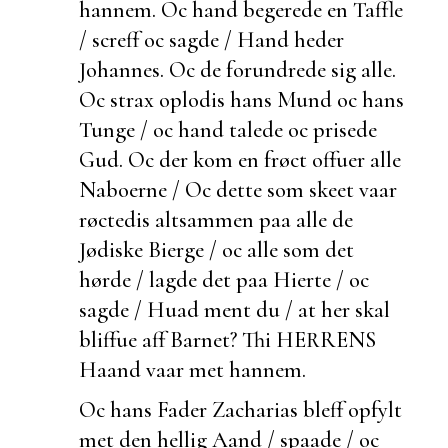
hannem. Oc hand begerede en Taffle
/ screff oc sagde / Hand heder
Johannes. Oc de forundrede sig alle.
Oc strax oplodis hans Mund oc hans
Tunge / oc hand talede oc prisede
Gud. Oc der kom en frøct offuer alle
Naboerne / Oc dette som skeet vaar
røctedis altsammen paa alle de
Jødiske Bierge / oc alle som det
hørde / lagde det paa Hierte / oc
sagde / Huad ment du / at her skal
bliffue aff Barnet? Thi HERRENS
Haand vaar met hannem.
Oc hans Fader Zacharias bleff opfylt
met den hellig Aand / spaade / oc