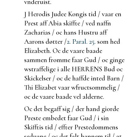
vnderuist.
J Herodis Judee Kongis tid / vaar en
Prest aff Abia
skiffte / ved naffn
Zacharias / oc hans Hustru aff
Aarons døtter /
2. Paral. 25.
som hed
Elizabeth. Oc de vaare
baade
sammen fromme faar Gud / oc
ginge
w
straffelige i alle HERRENS Bud oc
Skickelser / oc de haffde inted Barn /
Thi Elizabet vaar w
fructsommelig /
oc de vaare
baade vel
alderne.
Oc det
begaff sig /
der hand giorde
Preste embedet faar Gud / i sin
Skifftis tid / effter Prestedommens
seduane / oc det falt hannem til / at