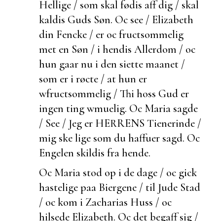
Hellige / som skal fødis aff dig / skal
kaldis Guds Søn. Oc see / Elizabeth
din Fencke / er oc
fructsommelig
met en Søn / i hendis Allerdom / oc
hun gaar nu i den siette maanet /
som er i røcte / at hun er
wfructsommelig / Thi hoss Gud er
ingen ting wmuelig. Oc Maria sagde
/ See / Jeg er HERRENS Tienerinde /
mig ske lige som du haffuer sagd. Oc
Engelen skildis fra hende.
Oc Maria stod op i de dage / oc gick
hastelige paa Biergene / til Jude Stad
/ oc kom i Zacharias Huss / oc
hilsede Elizabeth. Oc det
begaff sig /