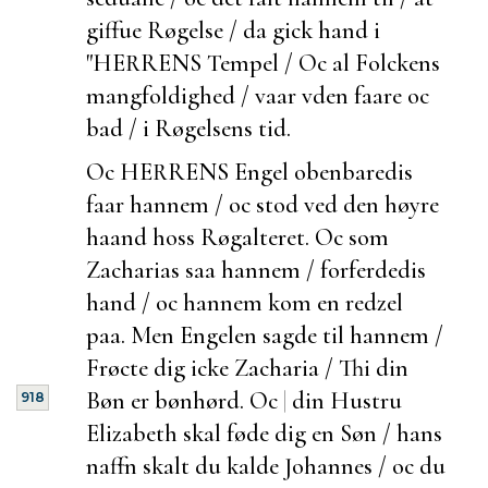
giffue Røgelse / da gick hand i
"HERRENS Tempel / Oc al Folckens
mangfoldighed / vaar vden faare oc
bad / i Røgelsens tid.
Oc HERRENS Engel obenbaredis
faar hannem / oc stod ved den høyre
haand hoss Røgalteret. Oc som
Zacharias saa hannem / forferdedis
hand / oc hannem kom en redzel
paa. Men Engelen sagde til hannem /
Frøcte dig icke Zacharia / Thi din
Bøn er bønhørd. Oc
|
din Hustru
918
Elizabeth skal føde dig en Søn / hans
naffn skalt du kalde Johannes / oc du