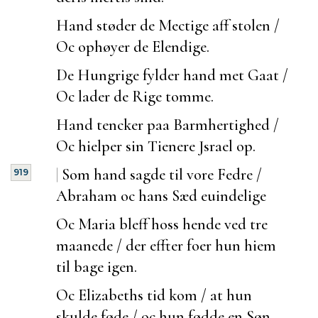
Hand støder de Mectige aff stolen /
Oc ophøyer de Elendige.
De Hungrige fylder hand met Gaat /
Oc lader de Rige tomme.
Hand tencker paa Barmhertighed /
Oc hielper sin Tienere Jsrael op.
|
Som hand sagde til vore Fedre /
919
Abraham oc hans Sæd
euindelige
Oc Maria bleff hoss hende ved tre
maanede / der effter
foer hun hiem
til bage igen.
Oc Elizabeths tid kom / at hun
skulde føde / oc hun fødde en Søn.