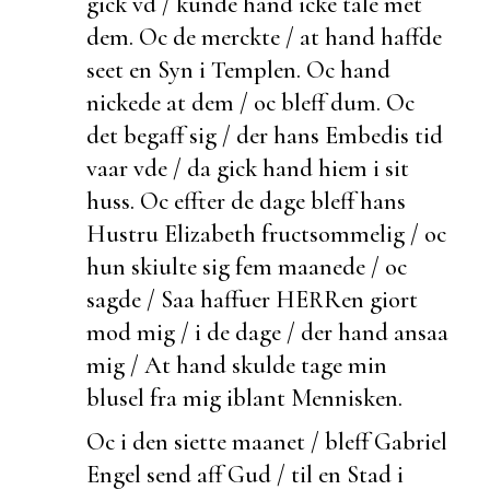
gick vd / kunde hand icke tale met
dem. Oc de
merckte / at hand haffde
seet en Syn i Templen. Oc hand
nickede at dem / oc bleff
dum. Oc
det
begaff sig / der hans Embedis tid
vaar vde / da gick hand hiem i sit
huss. Oc effter de dage bleff hans
Hustru Elizabeth fructsommelig / oc
hun skiulte sig fem maanede / oc
sagde / Saa haffuer HERRen giort
mod mig / i de dage /
der hand ansaa
mig / At hand skulde tage min
blusel fra mig iblant Mennisken.
Oc i den siette maanet / bleff Gabriel
Engel send aff Gud / til en Stad i