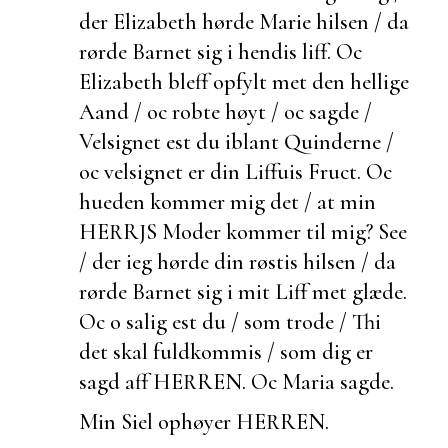
der Elizabeth hørde Marie hilsen / da
rørde Barnet sig i hendis liff. Oc
Elizabeth bleff opfylt met den hellige
Aand / oc robte høyt / oc sagde /
Velsignet
est du iblant Quinderne /
oc velsignet er din Liffuis Fruct. Oc
hueden kommer mig det / at min
HERRJS Moder kommer til mig? See
/ der ieg hørde din røstis hilsen / da
rørde Barnet sig i mit Liff met glæde.
Oc o salig
est du / som trode / Thi
det skal fuldkommis / som dig er
sagd aff HERREN. Oc Maria sagde.
Min Siel ophøyer HERREN.