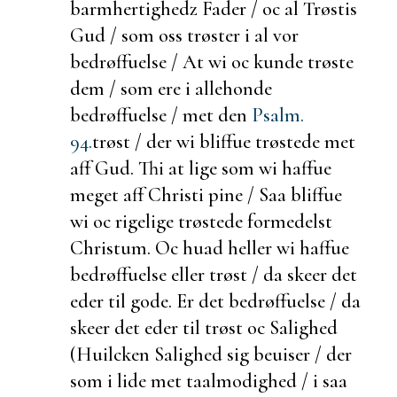
barmhertighedz Fader / oc al Trøstis
Gud / som oss trøster i al vor
bedrøffuelse / At wi oc kunde trøste
dem / som ere i
allehonde
be
drøffuelse / met den
Psalm.
94.
trøst / der wi bliffue trøstede met
aff Gud. Thi at lige som wi haffue
meget aff Christi pine / Saa bliffue
wi oc rigelige trøstede formedelst
Christum. Oc
huad heller wi haffue
bedrøffuelse eller trøst / da skeer det
eder til gode. Er det bedrøffuelse / da
skeer det eder til trøst oc Salighed
(Huilcken
Salighed sig
beuiser / der
som i lide met taalmodighed / i saa