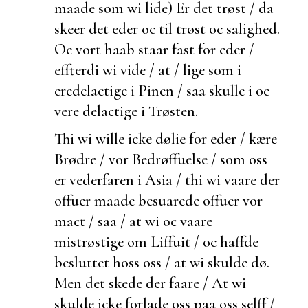
maade som wi lide) Er det trøst / da
skeer det eder oc til trøst oc salighed.
Oc vort haab staar
fast for eder /
effterdi wi vide / at / lige som i
eredelactige i Pinen / saa skulle i oc
vere delactige i Trøsten.
Thi wi wille icke
dølie for eder / kære
Brødre / vor Bedrøffuelse / som oss
er
vederfaren i Asia / thi wi vaare der
offuer maade besuarede offuer vor
mact / saa / at wi oc vaare
mistrøstige om Liffuit / oc haffde
besluttet hoss oss / at wi skulde dø.
Men det skede der faare / At wi
skulde icke
forlade oss paa oss selff /