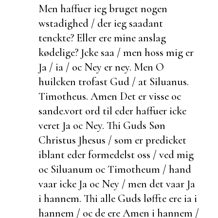
Men haffuer ieg bruget nogen
wstadighed / der ieg saadant
tenckte? Eller ere mine anslag
kødelige? Jcke saa / men hoss mig er
Ja / ia / oc Ney er ney. Men O
huilcken trofast Gud / at
Siluanus.
Timotheus. Amen Det er visse oc
sande.
vort ord til eder haffuer icke
veret Ja oc Ney. Thi Guds Søn
Christus Jhesus / som er predicket
iblant eder formedelst oss / ved mig
oc Siluanum oc Timotheum / hand
vaar icke Ja oc Ney / men det vaar Ja
i hannem. Thi alle Guds løffte ere ia i
hannem / oc de ere Amen i hannem /