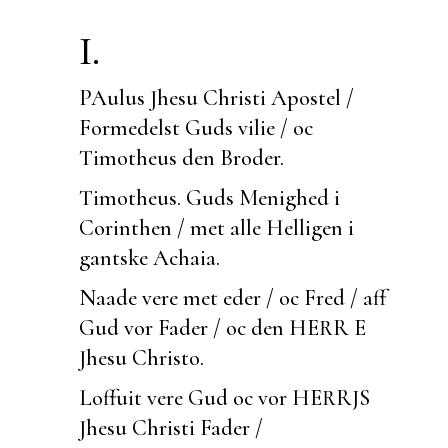
I.
PAulus Jhesu Christi Apostel /
Formedelst Guds vilie / oc
Timotheus den Broder.
Timotheus.
Guds Menighed i
Corinthen / met alle Helligen i
gantske Achaia.
Naade vere met eder / oc Fred / aff
Gud vor Fader / oc den HERR E
Jhesu Christo.
Loffuit vere Gud oc vor HERRJS
Jhesu Christi Fader /