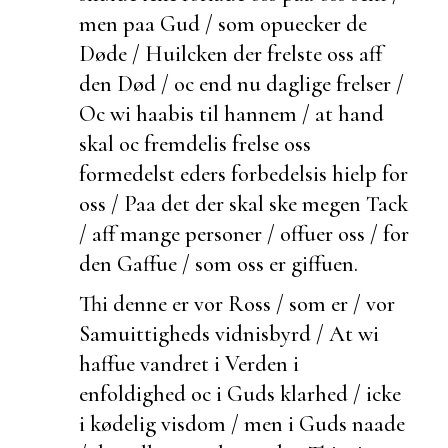
men paa Gud / som opuecker de
Døde / Huilcken der frelste oss aff
den Død / oc end nu daglige frelser /
Oc wi haabis til hannem / at hand
skal oc
fremdelis frelse oss
formedelst eders forbedelsis hielp for
oss / Paa det der skal ske megen Tack
/ aff mange personer / offuer oss / for
den Gaffue / som oss er giffuen.
Thi denne er vor Ross / som er / vor
Samuittigheds
vidnisbyrd / At wi
haffue vandret i Verden i
enfoldighed oc i Guds klarhed / icke
i kødelig visdom / men i Guds naade