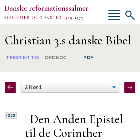
Danske reformationssalmer
Vis/skjul
Vis/sk
MELODIER OG TEKSTER 1529-1573
menu
søgef
Vejledning
Christian 3.s danske Bibel
Om
TEKSTKRITIK
ORDBOG
PDF
TEKSTER
MELODIER
FORSKNING
|
Den Anden
Epistel
1022
til de Corinther