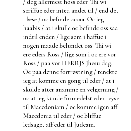
/ dog allermest hoss eder. Thi wi
scriffue eder inted andet til / end det
i læse / oc befinde ocsaa. Oc ieg
haabis / at i skulle oc befinde oss saa
indtil enden / lige som i haffue i
nogen maade befundet oss. Thi wi
ere eders Ross / lige som i oc ere vor
Ross / paa vor HERRJS Jhesu dag.
Oc paa denne fortrøstning / tenckte
ieg at komme en gong til eder / at i
skulde atter
anamme en velgerning /
oc at ieg kunde formedelst eder reyse
til Macedoniam / oc komme igen aff
Macedonia til eder / oc bliffue
ledsaget aff eder til Judeam.