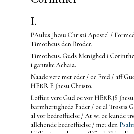
I.
PAulus Jhesu Christi Apostel / Formede
Timotheus den Broder.
Timotheus.
Guds Menighed i Corinthen
i
gantske Achaia.
Naade vere met eder / oc Fred / aff Gu
HERR E Jhesu Christo.
Loffuit vere Gud oc vor HERRJS Jhesu 
barmhertighedz Fader / oc al Trøstis Gu
al vor bedrøffuelse / At wi oc kunde tr
allehonde be
drøffuelse / met den
Psalm
bliffue trøstede met aff Gud. Thi at li