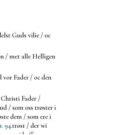
lst Guds vilie / oc
 / met alle Helligen
d vor Fader / oc den
Christi Fader /
d / som oss trøster i
øste dem / som ere i
. 94.
trøst / der wi
ge som wi haffue