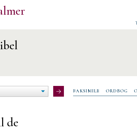
almer
ibel
ØG/FORMINDSK
LTEBREDDE
FAKSIMILE
ORDBOG
il de