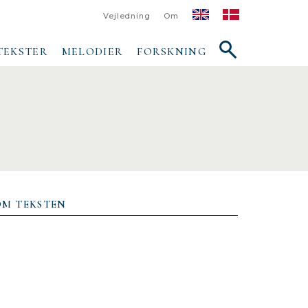
Vejledning
Om
Vis/skjul
TEKSTER
MELODIER
FORSKNING
søgefelt
OM TEKSTEN