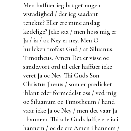
Men haffuer ieg bruget nogen
wstadighed / der ieg saadant
tenckte? Eller ere mine anslag
kødelige? Jcke saa / men hoss mig er
Ja / ia / oc Ney er ney. Men O
huilcken trofast Gud / at
Siluanus.
Timotheus. Amen Det er visse oc
sande.
vort ord til eder haffuer icke
veret Ja oc Ney. Thi Guds Søn
Christus Jhesus / som er predicket
iblant eder formedelst oss / ved mig
oc Siluanum oc Timotheum / hand
vaar icke Ja oc Ney / men det vaar Ja
i hannem. Thi alle Guds løffte ere ia i
hannem / oc de ere Amen i hannem /