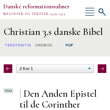
Danske reformationssalmer
Vis/skjul
Vis/sk
MELODIER OG TEKSTER 1529-1573
menu
søgef
Vejledning
Christian 3.s danske Bibel
Om
TEKSTKRITIK
ORDBOG
PDF
TEKSTER
MELODIER
FORSKNING
|
Den Anden
Epistel
1022
til de Corinther