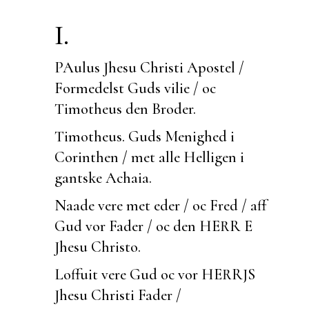
I.
PAulus Jhesu Christi Apostel /
Formedelst Guds vilie / oc
Timotheus den Broder.
Timotheus.
Guds Menighed i
Corinthen / met alle Helligen i
gantske Achaia.
Naade vere met eder / oc Fred / aff
Gud vor Fader / oc den HERR E
Jhesu Christo.
Loffuit vere Gud oc vor HERRJS
Jhesu Christi Fader /