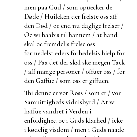
men paa Gud / som opuecker de
Døde / Huilcken der frelste oss aff
den Død / oc end nu daglige frelser /
Oc wi haabis til hannem / at hand
skal oc
fremdelis frelse oss
formedelst eders forbedelsis hielp for
oss / Paa det der skal ske megen Tack
/ aff mange personer / offuer oss / for
den Gaffue / som oss er giffuen.
Thi denne er vor Ross / som er / vor
Samuittigheds
vidnisbyrd / At wi
haffue vandret i Verden i
enfoldighed oc i Guds klarhed / icke
i kødelig visdom / men i Guds naade