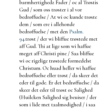
barmhertighedz Fader / oc al Trøstis
Gud / som oss trøster i al vor
bedrøffuelse / At wi oc kunde trøste
dem / som ere i
allehonde
be
drøffuelse / met den
Psalm.
94.
trøst / der wi bliffue trøstede met
aff Gud. Thi at lige som wi haffue
meget aff Christi pine / Saa bliffue
wi oc rigelige trøstede formedelst
Christum. Oc
huad heller wi haffue
bedrøffuelse eller trøst / da skeer det
eder til gode. Er det bedrøffuelse / da
skeer det eder til trøst oc Salighed
(Huilcken
Salighed sig
beuiser / der
som i lide met taalmodighed / i saa