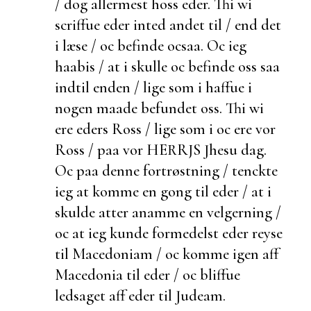
/ dog allermest hoss eder. Thi wi
scriffue eder inted andet til / end det
i læse / oc befinde ocsaa. Oc ieg
haabis / at i skulle oc befinde oss saa
indtil enden / lige som i haffue i
nogen maade befundet oss. Thi wi
ere eders Ross / lige som i oc ere vor
Ross / paa vor HERRJS Jhesu dag.
Oc paa denne fortrøstning / tenckte
ieg at komme en gong til eder / at i
skulde atter
anamme en velgerning /
oc at ieg kunde formedelst eder reyse
til Macedoniam / oc komme igen aff
Macedonia til eder / oc bliffue
ledsaget aff eder til Judeam.