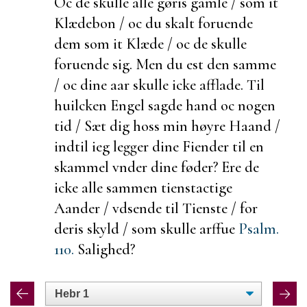
Oc de skulle alle gøris gamle / som it
Klædebon / oc du skalt
foruende
dem som it Klæde / oc de skulle
foruende sig. Men du
est den samme
/ oc dine aar skulle icke
afflade. Til
huilcken Engel sagde hand oc nogen
tid / Sæt dig hoss min høyre Haand /
indtil ieg legger dine Fiender til en
skammel vnder dine føder? Ere de
icke alle sammen tienstactige
Aander / vdsende til Tienste / for
deris skyld / som skulle arffue
Psalm.
110.
Salighed?