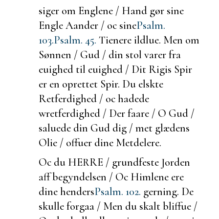
siger om Englene / Hand gør sine
Engle Aander / oc sine
Psalm.
103.
Psalm. 45.
Tienere ildlue. Men om
Sønnen / Gud / din stol varer fra
euighed til euighed / Dit Rigis Spir
er en oprettet Spir. Du elskte
Retferdighed / oc hadede
wretferdighed / Der faare / O Gud /
saluede din Gud dig / met glædens
Olie / offuer dine Metdelere.
Oc du HERRE /
grundfeste Jorden
aff begyndelsen / Oc Himlene ere
dine henders
Psalm. 102.
gerning. De
skulle forgaa / Men du skalt bliffue /