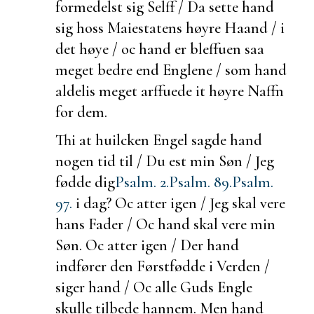
formedelst sig Selff / Da sette hand
sig hoss Maiestatens høyre Haand / i
det høye / oc hand er bleffuen saa
meget bedre end Englene / som hand
aldelis meget arffuede it høyre Naffn
for dem.
Thi at
huilcken Engel sagde hand
nogen tid til / Du
est min Søn / Jeg
fødde dig
Psalm. 2.
Psalm. 89.
Psalm.
97.
i dag? Oc atter igen / Jeg skal vere
hans Fader / Oc hand skal vere min
Søn. Oc atter igen /
Der hand
indfører den Førstfødde i Verden /
siger hand / Oc alle Guds Engle
skulle tilbede hannem. Men hand