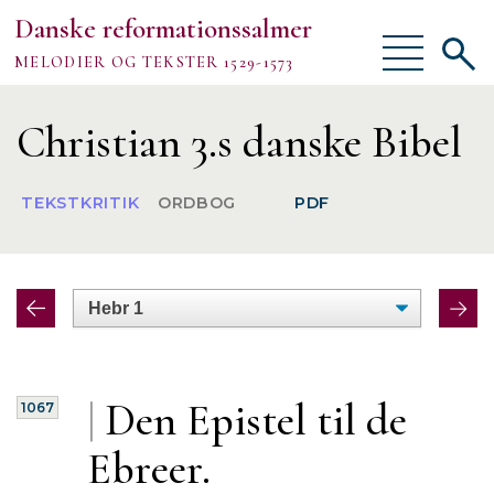
Danske reformationssalmer
Vis/skjul
Vis/sk
MELODIER OG TEKSTER 1529-1573
menu
søgef
Vejledning
Christian 3.s danske Bibel
Om
TEKSTKRITIK
ORDBOG
PDF
TEKSTER
MELODIER
FORSKNING
|
Den
Epistel til de
1067
Ebreer.