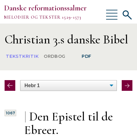
Danske reformationssalmer
Vis/skjul
Vis/sk
MELODIER OG TEKSTER 1529-1573
menu
søgef
Vejledning
Christian 3.s danske Bibel
Om
TEKSTKRITIK
ORDBOG
PDF
TEKSTER
MELODIER
FORSKNING
|
Den
Epistel til de
1067
Ebreer.