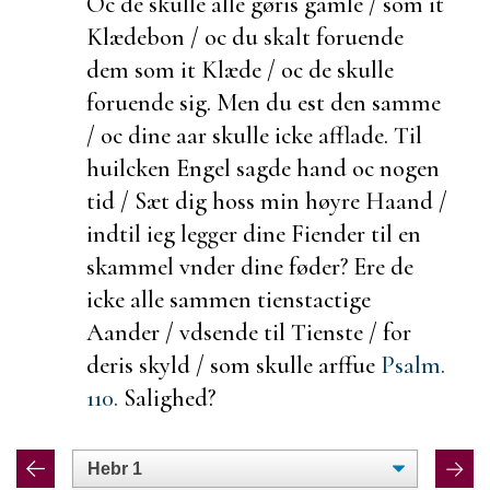
Oc de skulle alle gøris gamle / som it
Klædebon / oc du skalt
foruende
dem som it Klæde / oc de skulle
foruende sig. Men du
est den samme
/ oc dine aar skulle icke
afflade. Til
huilcken Engel sagde hand oc nogen
tid / Sæt dig hoss min høyre Haand /
indtil ieg legger dine Fiender til en
skammel vnder dine føder? Ere de
icke alle sammen tienstactige
Aander / vdsende til Tienste / for
deris skyld / som skulle arffue
Psalm.
110.
Salighed?