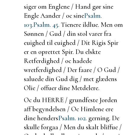
siger om Englene / Hand gør sine
Engle Aander / oc sine
Psalm.
103.
Psalm. 45.
Tienere ildlue. Men om
Sønnen / Gud / din stol varer fra
euighed til euighed / Dit Rigis Spir
er en oprettet Spir. Du elskte
Retferdighed / oc hadede
wretferdighed / Der faare / O Gud /
saluede din Gud dig / met glædens
Olie / offuer dine Metdelere.
Oc du HERRE /
grundfeste Jorden
aff begyndelsen / Oc Himlene ere
dine henders
Psalm. 102.
gerning. De
skulle forgaa / Men du skalt bliffue /