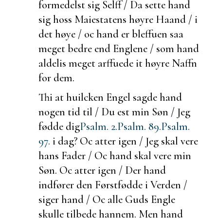
formedelst sig Selff / Da sette hand
sig hoss Maiestatens høyre Haand / i
det høye / oc hand er bleffuen saa
meget bedre end Englene / som hand
aldelis meget arffuede it høyre Naffn
for dem.
Thi at
huilcken Engel sagde hand
nogen tid til / Du
est min Søn / Jeg
fødde dig
Psalm. 2.
Psalm. 89.
Psalm.
97.
i dag? Oc atter igen / Jeg skal vere
hans Fader / Oc hand skal vere min
Søn. Oc atter igen /
Der hand
indfører den Førstfødde i Verden /
siger hand / Oc alle Guds Engle
skulle tilbede hannem. Men hand