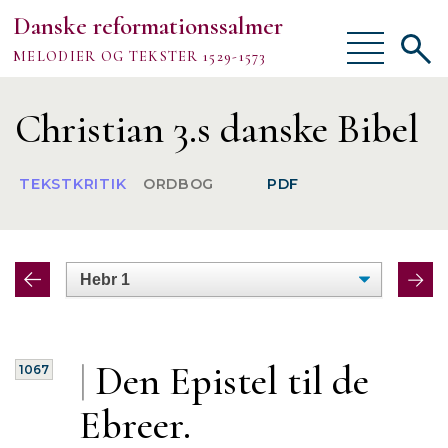
Danske reformationssalmer
Vis/skjul
Vis/sk
MELODIER OG TEKSTER 1529-1573
menu
søgef
Vejledning
Christian 3.s danske Bibel
Om
TEKSTKRITIK
ORDBOG
PDF
TEKSTER
MELODIER
FORSKNING
|
Den
Epistel til de
1067
Ebreer.