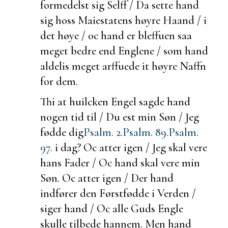
formedelst sig Selff / Da sette hand
sig hoss Maiestatens høyre Haand / i
det høye / oc hand er bleffuen saa
meget bedre end Englene / som hand
aldelis meget arffuede it høyre Naffn
for dem.
Thi at
huilcken Engel sagde hand
nogen tid til / Du
est min Søn / Jeg
fødde dig
Psalm. 2.
Psalm. 89.
Psalm.
97.
i dag? Oc atter igen / Jeg skal vere
hans Fader / Oc hand skal vere min
Søn. Oc atter igen /
Der hand
indfører den Førstfødde i Verden /
siger hand / Oc alle Guds Engle
skulle tilbede hannem. Men hand