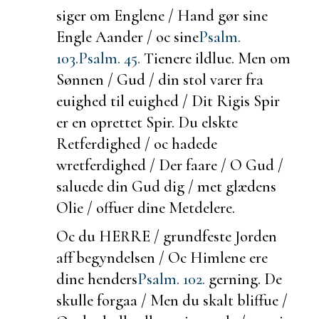
siger om Englene / Hand gør sine
Engle Aander / oc sine
Psalm.
103.
Psalm. 45.
Tienere ildlue. Men om
Sønnen / Gud / din stol varer fra
euighed til euighed / Dit Rigis Spir
er en oprettet Spir. Du elskte
Retferdighed / oc hadede
wretferdighed / Der faare / O Gud /
saluede din Gud dig / met glædens
Olie / offuer dine Metdelere.
Oc du HERRE /
grundfeste Jorden
aff begyndelsen / Oc Himlene ere
dine henders
Psalm. 102.
gerning. De
skulle forgaa / Men du skalt bliffue /