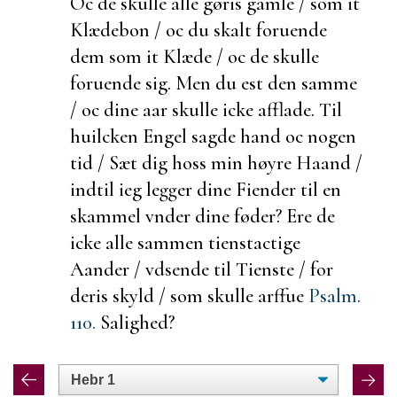
Oc de skulle alle gøris gamle / som it
Klædebon / oc du skalt
foruende
dem som it Klæde / oc de skulle
foruende sig. Men du
est den samme
/ oc dine aar skulle icke
afflade. Til
huilcken Engel sagde hand oc nogen
tid / Sæt dig hoss min høyre Haand /
indtil ieg legger dine Fiender til en
skammel vnder dine føder? Ere de
icke alle sammen tienstactige
Aander / vdsende til Tienste / for
deris skyld / som skulle arffue
Psalm.
110.
Salighed?