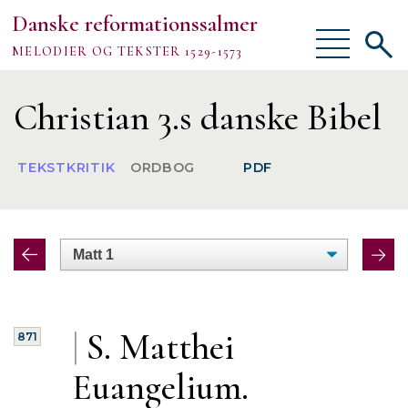
Danske reformationssalmer
Vis/skjul
Vis/sk
MELODIER OG TEKSTER 1529-1573
menu
søgef
Vejledning
Christian 3.s danske Bibel
Om
TEKSTKRITIK
ORDBOG
PDF
TEKSTER
MELODIER
FORSKNING
|
S. Matthei
871
Euangelium.