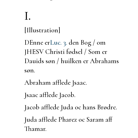
I.
[Illustration]
DEnne er
Luc. 3.
den Bog / om
JHESV Christi fødsel / Som er
Dauids søn / huilken er Abrahams
søn.
Abraham afflede Jsaac.
Jsaac afflede Jacob.
Jacob afflede Juda oc hans Brødre.
Juda afflede Pharez oc Saram aff
Thamar.