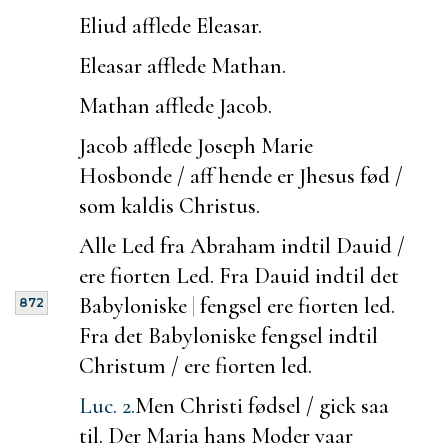
Eliud afflede Eleasar.
Eleasar afflede Mathan.
Mathan afflede Jacob.
Jacob afflede Joseph Marie
Hosbonde / aff hende er Jhesus fød /
som kaldis Christus.
Alle Led fra Abraham indtil Dauid /
ere fiorten Led. Fra Dauid indtil det
Babyloniske
|
fengsel ere fiorten led.
872
Fra det Babyloniske fengsel indtil
Christum / ere fiorten led.
Luc. 2.
Men Christi fødsel / gick saa
til. Der Maria hans Moder vaar