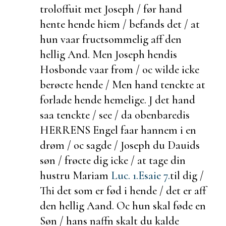
troloffuit met Joseph / før hand
hente hende hiem /
befands det / at
hun vaar
fructsommelig aff den
hellig And. Men Joseph hendis
Hosbonde vaar from / oc wilde icke
berøcte hende / Men hand tenckte at
forlade hende hemelige. J det hand
saa tenckte / see / da obenbaredis
HERRENS Engel faar hannem i en
drøm / oc sagde / Joseph du Dauids
søn / frøcte dig icke / at tage din
hustru Mariam
Luc. 1.
Esaie 7.
til dig /
Thi det som er fød i hende / det er aff
den hellig Aand. Oc hun skal føde en
Søn / hans naffn skalt du kalde