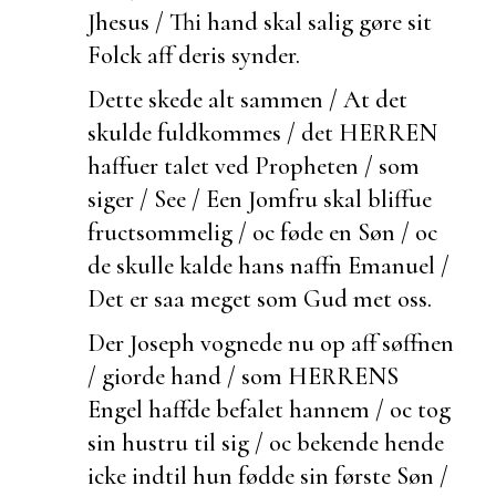
Jhesus / Thi hand skal salig gøre sit
Folck aff deris synder.
Dette skede alt sammen / At det
skulde
fuldkommes / det HERREN
haffuer talet ved Propheten / som
siger / See / Een Jomfru skal bliffue
fructsommelig / oc føde en Søn / oc
de skulle kalde hans naffn Emanuel /
Det er saa meget som Gud met oss.
Der Joseph vognede nu op aff søffnen
/ giorde hand / som HERRENS
Engel haffde befalet hannem / oc tog
sin hustru til sig / oc
bekende hende
icke indtil hun fødde sin første Søn /