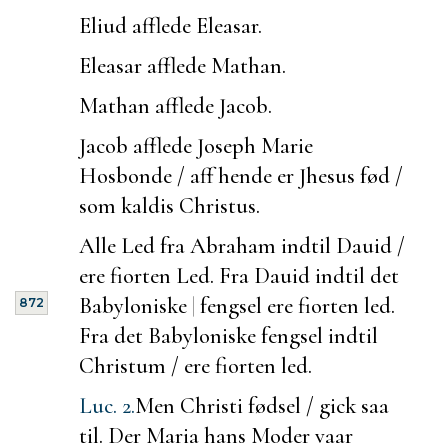
Eliud afflede Eleasar.
Eleasar afflede Mathan.
Mathan afflede Jacob.
Jacob afflede Joseph Marie
Hosbonde / aff hende er Jhesus fød /
som kaldis Christus.
Alle Led fra Abraham indtil Dauid /
ere fiorten Led. Fra Dauid indtil det
Babyloniske
|
fengsel ere fiorten led.
872
Fra det Babyloniske fengsel indtil
Christum / ere fiorten led.
Luc. 2.
Men Christi fødsel / gick saa
til. Der Maria hans Moder vaar