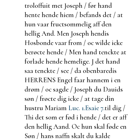
troloffuit met Joseph / før hand
hente hende hiem /
befands det / at
hun vaar
fructsommelig aff den
hellig And. Men Joseph hendis
Hosbonde vaar from / oc wilde icke
berøcte hende / Men hand tenckte at
forlade hende hemelige. J det hand
saa tenckte / see / da obenbaredis
HERRENS Engel faar hannem i en
drøm / oc sagde / Joseph du Dauids
søn / frøcte dig icke / at tage din
hustru Mariam
Luc. 1.
Esaie 7.
til dig /
Thi det som er fød i hende / det er aff
den hellig Aand. Oc hun skal føde en
Søn / hans naffn skalt du kalde