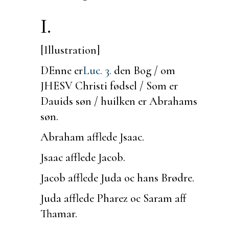
I.
[Illustration]
DEnne er
Luc. 3.
den Bog / om
JHESV Christi fødsel / Som er
Dauids søn / huilken er Abrahams
søn.
Abraham afflede Jsaac.
Jsaac afflede Jacob.
Jacob afflede Juda oc hans Brødre.
Juda afflede Pharez oc Saram aff
Thamar.