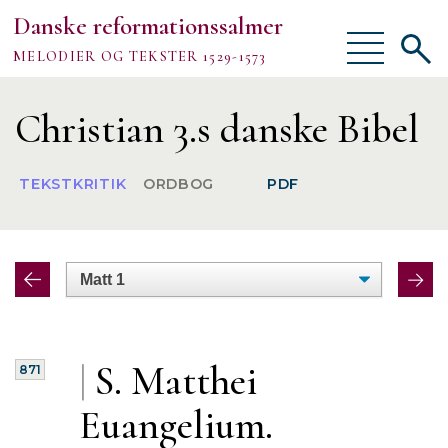
Danske reformationssalmer
Vis/skjul
Vis/sk
MELODIER OG TEKSTER 1529-1573
menu
søgef
Vejledning
Christian 3.s danske Bibel
Om
TEKSTKRITIK
ORDBOG
PDF
TEKSTER
MELODIER
FORSKNING
|
S. Matthei
871
Euangelium.