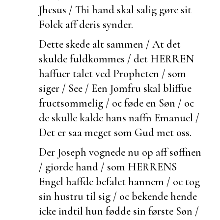
Jhesus / Thi hand skal salig gøre sit
Folck aff deris synder.
Dette skede alt sammen / At det
skulde
fuldkommes / det HERREN
haffuer talet ved Propheten / som
siger / See / Een Jomfru skal bliffue
fructsommelig / oc føde en Søn / oc
de skulle kalde hans naffn Emanuel /
Det er saa meget som Gud met oss.
Der Joseph vognede nu op aff søffnen
/ giorde hand / som HERRENS
Engel haffde befalet hannem / oc tog
sin hustru til sig / oc
bekende hende
icke indtil hun fødde sin første Søn /